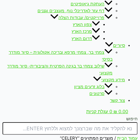
העתקת גיאופיטים
דף עזר לאדריכלי נוף, מעצבים וגננים
פרוייקטים/ עבודות הצלה
צפון הארץ
מרכז הארץ
דרום הארץ
סיורים
צמחי בר, צמחי מרפא ובריכה אקולוגית – סיור מודרך
בסיסי
שילוב צמחי בר בגינה הפרטית והציבורית- סיור מודרך
מקצועי
מידע מקצועי
בלוג זרעים מציון
סרטונים
צור קשר
0.00
₪
0
עגלת קניות
חיפוש
עמוד הבית
/ מוצרים המתויגים “CELERY”