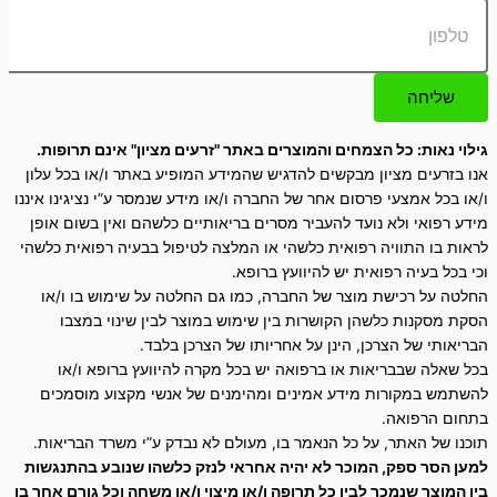
שליחה
גילוי נאות: כל הצמחים והמוצרים באתר "זרעים מציון" אינם תרופות.
אנו בזרעים מציון מבקשים להדגיש שהמידע המופיע באתר ו/או בכל עלון
ו/או בכל אמצעי פרסום אחר של החברה ו/או מידע שנמסר ע”י נציגינו איננו
מידע רפואי ולא נועד להעביר מסרים בריאותיים כלשהם ואין בשום אופן
לראות בו התוויה רפואית כלשהי או המלצה לטיפול בבעיה רפואית כלשהי
וכי בכל בעיה רפואית יש להיוועץ ברופא.
החלטה על רכישת מוצר של החברה, כמו גם החלטה על שימוש בו ו/או
הסקת מסקנות כלשהן הקושרות בין שימוש במוצר לבין שינוי במצבו
הבריאותי של הצרכן, הינן על אחריותו של הצרכן בלבד.
בכל שאלה שבבריאות או ברפואה יש בכל מקרה להיוועץ ברופא ו/או
להשתמש במקורות מידע אמינים ומהימנים של אנשי מקצוע מוסמכים
בתחום הרפואה.
תוכנו של האתר, על כל הנאמר בו, מעולם לא נבדק ע”י משרד הבריאות.
למען הסר ספק, המוכר לא יהיה אחראי לנזק כלשהו שנובע בהתנגשות
בין המוצר שנמכר לבין כל תרופה ו/או מיצוי ו/או משחה וכל גורם אחר בו