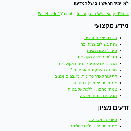
למן ימיה הראשונים של המדינה.
Facebook-f
Youtube
Instagram
Whatsapp
Tiktok
מידע מקצועי
הכנת פצצות זרעים
גינה בשילוב צמחי בר
טיפול בעזרת גינון
סגולות הסירה הקוצנית
מתחברים לטבע - בריכה אקולוגית
מה זה העתקת גיאופיטים ?
דף עזר לאדריכלי נוף, מעצבים וגננים
צמחי מרפא מבין צמחי הבר
צמחי מרפא - ללכת על בטוח
תבלינים וצמחי מרפא
זרעים מציון
סיורים במשתלה
צמחי מרפא - עלים לחליטה