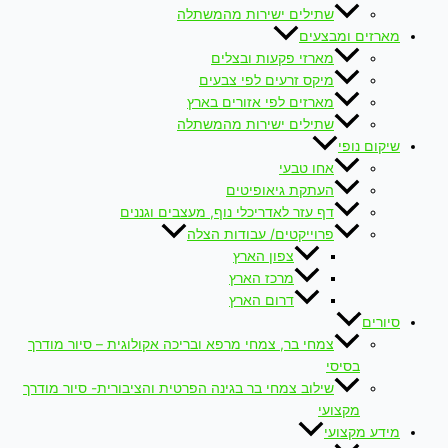
שתילים ישירות מהמשתלה
מארזים ומבצעים
מארזי פקעות ובצלים
מיקס זרעים לפי צבעים
מארזים לפי אזורים בארץ
שתילים ישירות מהמשתלה
שיקום נופי
אחו טבעי
העתקת גיאופיטים
דף עזר לאדריכלי נוף, מעצבים וגננים
פרוייקטים/ עבודות הצלה
צפון הארץ
מרכז הארץ
דרום הארץ
סיורים
צמחי בר, צמחי מרפא ובריכה אקולוגית – סיור מודרך
בסיסי
שילוב צמחי בר בגינה הפרטית והציבורית- סיור מודרך
מקצועי
מידע מקצועי