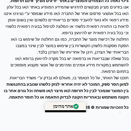
גילוי נאות: כל הצמחים והמוצרים באתר "זרעים מציון" אינם תרופות.
אנו בזרעים מציון מבקשים להדגיש שהמידע המופיע באתר ו/או בכל עלון
ו/או בכל אמצעי פרסום אחר של החברה ו/או מידע שנמסר ע”י נציגינו איננו
מידע רפואי ולא נועד להעביר מסרים בריאותיים כלשהם ואין בשום אופן
לראות בו התוויה רפואית כלשהי או המלצה לטיפול בבעיה רפואית כלשהי
וכי בכל בעיה רפואית יש להיוועץ ברופא.
החלטה על רכישת מוצר של החברה, כמו גם החלטה על שימוש בו ו/או
הסקת מסקנות כלשהן הקושרות בין שימוש במוצר לבין שינוי במצבו
הבריאותי של הצרכן, הינן על אחריותו של הצרכן בלבד.
בכל שאלה שבבריאות או ברפואה יש בכל מקרה להיוועץ ברופא ו/או
להשתמש במקורות מידע אמינים ומהימנים של אנשי מקצוע מוסמכים
בתחום הרפואה.
תוכנו של האתר, על כל הנאמר בו, מעולם לא נבדק ע”י משרד הבריאות.
למען הסר ספק, המוכר לא יהיה אחראי לנזק כלשהו שנובע בהתנגשות
בין המוצר שנמכר לבין כל תרופה ו/או מיצוי ו/או משחה וכל גורם אחר בו
הקונה משתמש ובאחריות הקונה לבדוק התאמה או כל חוסר התאמה.
כל הזכויות שמורות © 2026
זרעים מציון
אתר מהימן
ניהול אתר – עיצוב ושיווק דיגיטלי :
Webeing Digital
מאומת על ידי
Trustindex
0
הסל שלך