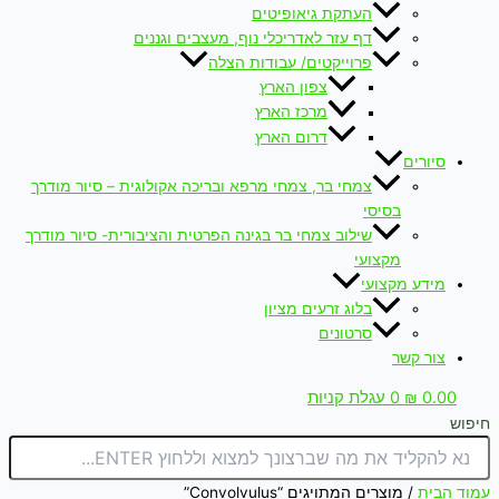
העתקת גיאופיטים
דף עזר לאדריכלי נוף, מעצבים וגננים
פרוייקטים/ עבודות הצלה
צפון הארץ
מרכז הארץ
דרום הארץ
סיורים
צמחי בר, צמחי מרפא ובריכה אקולוגית – סיור מודרך
בסיסי
שילוב צמחי בר בגינה הפרטית והציבורית- סיור מודרך
מקצועי
מידע מקצועי
בלוג זרעים מציון
סרטונים
צור קשר
0.00
₪
0
עגלת קניות
חיפוש
עמוד הבית
/ מוצרים המתויגים “Convolvulus”