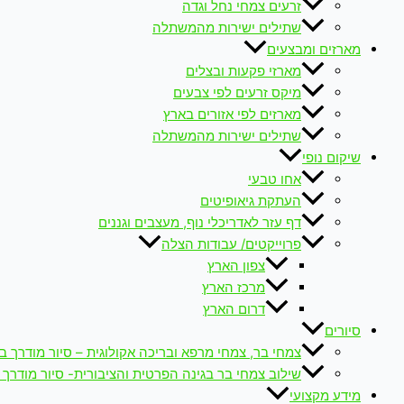
זרעים צמחי נחל וגדה
שתילים ישירות מהמשתלה
מארזים ומבצעים
מארזי פקעות ובצלים
מיקס זרעים לפי צבעים
מארזים לפי אזורים בארץ
שתילים ישירות מהמשתלה
שיקום נופי
אחו טבעי
העתקת גיאופיטים
דף עזר לאדריכלי נוף, מעצבים וגננים
פרוייקטים/ עבודות הצלה
צפון הארץ
מרכז הארץ
דרום הארץ
סיורים
צמחי בר, צמחי מרפא ובריכה אקולוגית – סיור מודרך ב
שילוב צמחי בר בגינה הפרטית והציבורית- סיור מודרך 
מידע מקצועי