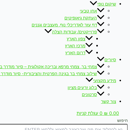
שיקום נופי
אחו טבעי
העתקת גיאופיטים
דף עזר לאדריכלי נוף, מעצבים וגננים
פרוייקטים/ עבודות הצלה
צפון הארץ
מרכז הארץ
דרום הארץ
סיורים
צמחי בר, צמחי מרפא ובריכה אקולוגית – סיור מודרך ב
שילוב צמחי בר בגינה הפרטית והציבורית- סיור מודרך 
מידע מקצועי
בלוג זרעים מציון
סרטונים
צור קשר
0.00
₪
0
עגלת קניות
חיפוש