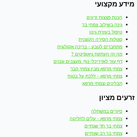
מידע מקצועי
הכנת פצצות זרעים
גינה בשילוב צמחי בר
טיפול בעזרת גינון
סגולות הסירה הקוצנית
מתחברים לטבע - בריכה אקולוגית
מה זה העתקת גיאופיטים ?
דף עזר לאדריכלי נוף, מעצבים וגננים
צמחי מרפא מבין צמחי הבר
צמחי מרפא - ללכת על בטוח
תבלינים וצמחי מרפא
זרעים מציון
סיורים במשתלה
צמחי מרפא - עלים לחליטה
צמחי בר חד שנתיים
צמחי בר רב שנתיים