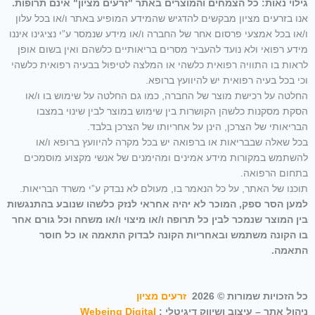
גילוי נאות: כל הצמחים והמוצרים באתר "זרעים מציון" אינם תרופות.
אנו בזרעים מציון מבקשים להדגיש שהמידע המופיע באתר ו/או בכל עלון
ו/או בכל אמצעי פרסום אחר של החברה ו/או מידע שנמסר ע”י נציגינו איננו
מידע רפואי ולא נועד להעביר מסרים בריאותיים כלשהם ואין בשום אופן
לראות בו התוויה רפואית כלשהי או המלצה לטיפול בבעיה רפואית כלשהי
וכי בכל בעיה רפואית יש להיוועץ ברופא.
החלטה על רכישת מוצר של החברה, כמו גם החלטה על שימוש בו ו/או
הסקת מסקנות כלשהן הקושרות בין שימוש במוצר לבין שינוי במצבו
הבריאותי של הצרכן, הינן על אחריותו של הצרכן בלבד.
בכל שאלה שבבריאות או ברפואה יש בכל מקרה להיוועץ ברופא ו/או
להשתמש במקורות מידע אמינים ומהימנים של אנשי מקצוע מוסמכים
בתחום הרפואה.
תוכנו של האתר, על כל הנאמר בו, מעולם לא נבדק ע”י משרד הבריאות.
למען הסר ספק, המוכר לא יהיה אחראי לנזק כלשהו שנובע בהתנגשות
בין המוצר שנמכר לבין כל תרופה ו/או מיצוי ו/או משחה וכל גורם אחר
בו הקונה משתמש ובאחריות הקונה לבדוק התאמה או כל חוסר
התאמה.
כל הזכויות שמורות © 2026
זרעים מציון
ניהול אתר – עיצוב ושיווק דיגיטלי :
Webeing Digital