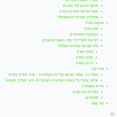
p
a
k
מיקס זרעים לפי צבעים
m
-
מארזים לפי אזורים בארץ
שתילים ישירות מהמשתלה
f
שיקום נופי
אחו טבעי
העתקת גיאופיטים
דף עזר לאדריכלי נוף, מעצבים וגננים
פרוייקטים/ עבודות הצלה
צפון הארץ
מרכז הארץ
דרום הארץ
סיורים
צמחי בר, צמחי מרפא ובריכה אקולוגית – סיור מודרך בסיסי
שילוב צמחי בר בגינה הפרטית והציבורית- סיור מודרך מקצועי
מידע מקצועי
בלוג זרעים מציון
סרטונים
צור קשר