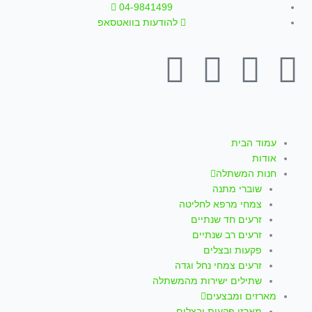
ילוג
04-9841499
תוכן
להודעות בוואטסאפ
T
W
I
Y
F
i
h
n
o
a
k
a
s
u
c
עמוד הבית
אודות
t
t
t
t
e
חנות המשתלה
שוברי מתנה
o
s
a
u
b
צמחי מרפא לחליטה
זרעים חד שנתיים
k
a
g
b
o
זרעים רב שנתיים
פקעות ובצלים
p
r
e
o
זרעים צמחי נחל וגדה
שתילים ישירות מהמשתלה
מארזים ומבצעים
מארזי פקעות ובצלים