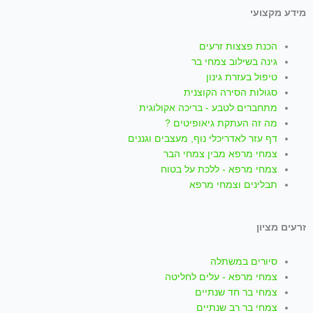
i
h
n
o
a
מידע מקצועי
k
a
s
u
c
הכנת פצצות זרעים
t
t
t
t
e
גינה בשילוב צמחי בר
טיפול בעזרת גינון
סגולות הסירה הקוצנית
o
s
a
u
b
מתחברים לטבע - בריכה אקולוגית
מה זה העתקת גיאופיטים ?
k
a
g
b
o
דף עזר לאדריכלי נוף, מעצבים וגננים
צמחי מרפא מבין צמחי הבר
p
r
e
o
צמחי מרפא - ללכת על בטוח
תבלינים וצמחי מרפא
p
a
k
זרעים מציון
m
-
סיורים במשתלה
f
צמחי מרפא - עלים לחליטה
צמחי בר חד שנתיים
צמחי בר רב שנתיים