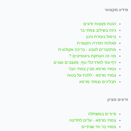
i
h
n
o
a
מידע מקצועי
k
a
s
u
c
הכנת פצצות זרעים
t
t
t
t
e
גינה בשילוב צמחי בר
טיפול בעזרת גינון
סגולות הסירה הקוצנית
o
s
a
u
b
מתחברים לטבע - בריכה אקולוגית
מה זה העתקת גיאופיטים ?
k
a
g
b
o
דף עזר לאדריכלי נוף, מעצבים וגננים
צמחי מרפא מבין צמחי הבר
p
r
e
o
צמחי מרפא - ללכת על בטוח
תבלינים וצמחי מרפא
p
a
k
זרעים מציון
m
-
סיורים במשתלה
f
צמחי מרפא - עלים לחליטה
צמחי בר חד שנתיים