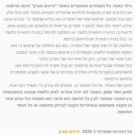
גילוי נאות: כל הצמחים והמוצרים באתר "זרעים מציון" אינם תרופות.
אנו בזרעים מציון מבקשים להדגיש שהמידע המופיע באתר ו/או בכל עלון
ו/או בכל אמצעי פרסום אחר של החברה ו/או מידע שנמסר ע”י נציגינו איננו
מידע רפואי ולא נועד להעביר מסרים בריאותיים כלשהם ואין בשום אופן
לראות בו התוויה רפואית כלשהי או המלצה לטיפול בבעיה רפואית כלשהי
וכי בכל בעיה רפואית יש להיוועץ ברופא.
החלטה על רכישת מוצר של החברה, כמו גם החלטה על שימוש בו ו/או
הסקת מסקנות כלשהן הקושרות בין שימוש במוצר לבין שינוי במצבו
הבריאותי של הצרכן, הינן על אחריותו של הצרכן בלבד.
בכל שאלה שבבריאות או ברפואה יש בכל מקרה להיוועץ ברופא ו/או
להשתמש במקורות מידע אמינים ומהימנים של אנשי מקצוע מוסמכים
בתחום הרפואה.
תוכנו של האתר, על כל הנאמר בו, מעולם לא נבדק ע”י משרד הבריאות.
למען הסר ספק, המוכר לא יהיה אחראי לנזק כלשהו שנובע בהתנגשות
בין המוצר שנמכר לבין כל תרופה ו/או מיצוי ו/או משחה וכל גורם אחר
בו הקונה משתמש ובאחריות הקונה לבדוק התאמה או כל חוסר
התאמה.
כל הזכויות שמורות © 2026
זרעים מציון