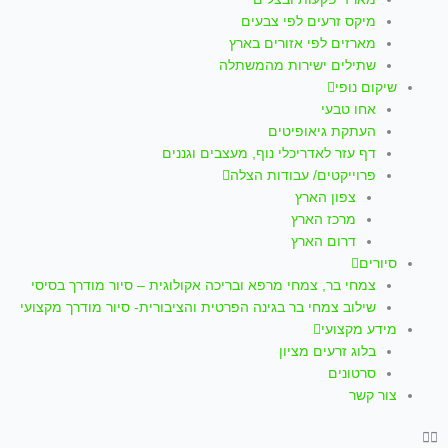
p
a
k
מיקס זרעים לפי צבעים
m
-
מארזים לפי אזורים בארץ
שתילים ישירות מהמשתלה
f
שיקום נופי
אחו טבעי
העתקת גיאופיטים
דף עזר לאדריכלי נוף, מעצבים וגננים
פרוייקטים/ עבודות הצלה
צפון הארץ
מרכז הארץ
דרום הארץ
סיורים
צמחי בר, צמחי מרפא ובריכה אקולוגית – סיור מודרך בסיסי
שילוב צמחי בר בגינה הפרטית והציבורית- סיור מודרך מקצועי
מידע מקצועי
בלוג זרעים מציון
סרטונים
צור קשר