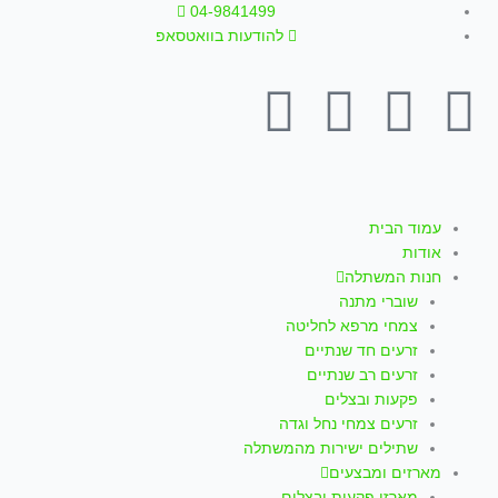
ילוג
04-9841499
תוכן
להודעות בוואטסאפ
T
W
I
Y
F
i
h
n
o
a
k
a
s
u
c
עמוד הבית
אודות
t
t
t
t
e
חנות המשתלה
שוברי מתנה
o
s
a
u
b
צמחי מרפא לחליטה
זרעים חד שנתיים
k
a
g
b
o
זרעים רב שנתיים
פקעות ובצלים
p
r
e
o
זרעים צמחי נחל וגדה
שתילים ישירות מהמשתלה
מארזים ומבצעים
מארזי פקעות ובצלים