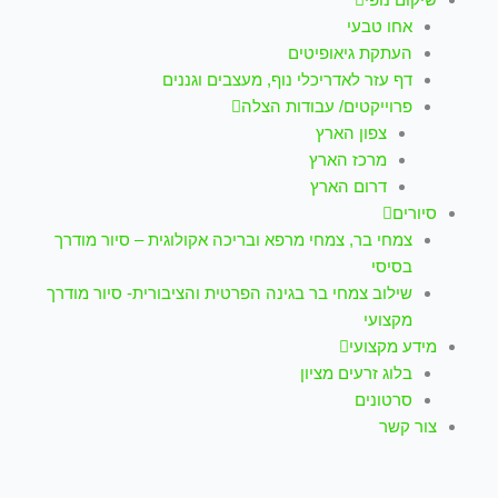
אחו טבעי
העתקת גיאופיטים
דף עזר לאדריכלי נוף, מעצבים וגננים
פרוייקטים/ עבודות הצלה
צפון הארץ
מרכז הארץ
דרום הארץ
סיורים
צמחי בר, צמחי מרפא ובריכה אקולוגית – סיור מודרך
בסיסי
שילוב צמחי בר בגינה הפרטית והציבורית- סיור מודרך
מקצועי
מידע מקצועי
בלוג זרעים מציון
סרטונים
צור קשר