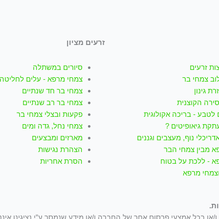
זרעים מציון
ות זרעים
סיורים במשתלה
וב צמחי בר
צמחי מרפא - עלים לחליטה
רת גינון
צמחי בר חד שנתיים
סירה הקוצנית
צמחי בר רב שנתיים
לטבע - בריכה אקולוגית
פקעות ובצלי צמחי בר
תקת גיאופיטים ?
צמחי נחל, גדה ומים
דריכלי נוף, מעצבים וגננים
מארזים ומבצעים
א מבין צמחי הבר
הצהרת נגישות
א - ללכת על בטוח
הסרת אחריות
וצמחי מרפא
ת.
/או בכל אמצעי פרסום אחר של החברה ו/או מידע שנמסר ע”י נציגינו איננ