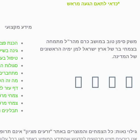
*כדאי לתאם הגעה מראש
מידע מקצועי
משק סימן טוב במושב כרם מהר”ל מתמחה
הכנת פצצ
בצמחי בר של ארץ ישראל למן ימיה הראשונים
גינה בשיל
של המדינה.
טיפול בעז
סגולות ה
מתחברים 
T
W
I
Y
F
מה זה הע
דף עזר לא
i
h
n
o
a
צמחי מרפ
צמחי מרפ
k
a
s
u
c
תבלינים 
t
t
t
t
e
גילוי נאות: כל הצמחים והמוצרים באתר "זרעים מציון" אינם תרופו
אנו בזרעים מציון מבקשים להדגיש שהמידע המופיע באתר ו/או בכל עלון ו