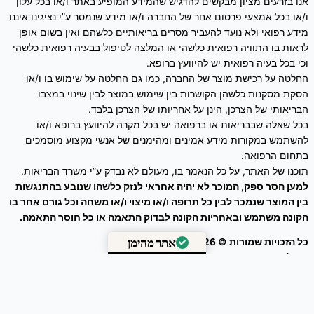
אנו בזרעים מציון מבקשים להדגיש שהמידע המופיע באתר ו/או בכל עלון
ו/או בכל אמצעי פרסום אחר של החברה ו/או מידע שנמסר ע”י נציגינו איננו
מידע רפואי ולא נועד להעביר מסרים בריאותיים כלשהם ואין בשום אופן
לראות בו התוויה רפואית כלשהי או המלצה לטיפול בבעיה רפואית כלשהי
וכי בכל בעיה רפואית יש להיוועץ ברופא.
החלטה על רכישת מוצר של החברה, כמו גם החלטה על שימוש בו ו/או
הסקת מסקנות כלשהן הקושרות בין שימוש במוצר לבין שינוי במצבו
הבריאותי של הצרכן, הינן על אחריותו של הצרכן בלבד.
בכל שאלה שבבריאות או ברפואה יש בכל מקרה להיוועץ ברופא ו/או
להשתמש במקורות מידע אמינים ומהימנים של אנשי מקצוע מוסמכים
בתחום הרפואה.
תוכנו של האתר, על כל הנאמר בו, מעולם לא נבדק ע”י משרד הבריאות.
למען הסר ספק, המוכר לא יהיה אחראי לנזק כלשהו שנובע בהתנגשות
בין המוצר שנמכר לבין כל תרופה ו/או מיצוי ו/או משחה וכל גורם אחר בו
הקונה משתמש ובאחריות הקונה לבדוק התאמה או כל חוסר התאמה.
כל הזכויות שמורות © 2026
זרעים מציון
אתר מהימן
ניהול אתר – עיצוב ושיווק דיגיטלי :
Webeing Digital
מאומת על ידי
Trustindex
0
הסל שלך