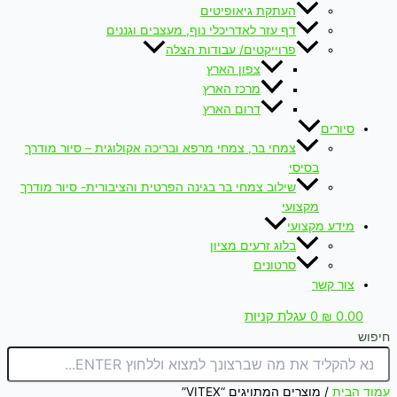
העתקת גיאופיטים
דף עזר לאדריכלי נוף, מעצבים וגננים
פרוייקטים/ עבודות הצלה
צפון הארץ
מרכז הארץ
דרום הארץ
סיורים
צמחי בר, צמחי מרפא ובריכה אקולוגית – סיור מודרך
בסיסי
שילוב צמחי בר בגינה הפרטית והציבורית- סיור מודרך
מקצועי
מידע מקצועי
בלוג זרעים מציון
סרטונים
צור קשר
0.00
₪
0
עגלת קניות
חיפוש
עמוד הבית
/ מוצרים המתויגים “VITEX”