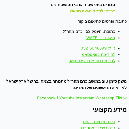
סגורים בימי שבת, ערבי חג ושבתונים
*כדאי לתאם הגעה מראש
כתובת ופרטים לתיאום ביקור
כתובת: העמק 52 , כרם מהר"ל
מיקום ב - WAZE
נייד: 052-5048899
להודעות בוואטסאפ
לפרטים נוספים ויצירת קשר
משק סימן טוב במושב כרם מהר”ל מתמחה בצמחי בר של ארץ ישראל
למן ימיה הראשונים של המדינה.
Facebook-f
Youtube
Instagram
Whatsapp
Tiktok
מידע מקצועי
הכנת פצצות זרעים
גינה בשילוב צמחי בר