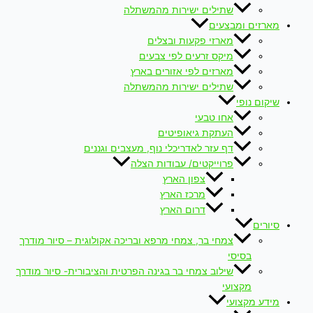
שתילים ישירות מהמשתלה
מארזים ומבצעים
מארזי פקעות ובצלים
מיקס זרעים לפי צבעים
מארזים לפי אזורים בארץ
שתילים ישירות מהמשתלה
שיקום נופי
אחו טבעי
העתקת גיאופיטים
דף עזר לאדריכלי נוף, מעצבים וגננים
פרוייקטים/ עבודות הצלה
צפון הארץ
מרכז הארץ
דרום הארץ
סיורים
צמחי בר, צמחי מרפא ובריכה אקולוגית – סיור מודרך
בסיסי
שילוב צמחי בר בגינה הפרטית והציבורית- סיור מודרך
מקצועי
מידע מקצועי