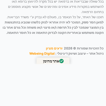
בכל שאלה שבבריאות או ברפואה יש בכל מקרה להיוועץ ברופא ו/או
להשתמש במקורות מידע אמינים ומהימנים של אנשי מקצוע מוסמכים
בתחום הרפואה.
תוכנו של האתר, על כל הנאמר בו, מעולם לא נבדק ע”י משרד הבריאות.
למען הסר ספק, המוכר לא יהיה אחראי לנזק כלשהו שנובע בהתנגשות
בין המוצר שנמכר לבין כל תרופה ו/או מיצוי ו/או משחה וכל גורם אחר בו
הקונה משתמש ובאחריות הקונה לבדוק התאמה או כל חוסר התאמה.
כל הזכויות שמורות © 2026
זרעים מציון
ניהול אתר – עיצוב ושיווק דיגיטלי :
Webeing Digital
אתר מהימן
מאומת על ידי
Trustindex
זרעי אחירותם החורש / Atlantic Pistacia
₪
35.00
-
+
Add to Cart
הסל שלך