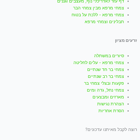
k
a
g
b
o
דף עזר לאדריכלי נוף, מעצבים וגננים
צמחי מרפא מבין צמחי הבר
p
r
e
o
צמחי מרפא - ללכת על בטוח
תבלינים וצמחי מרפא
p
a
k
זרעים מציון
m
-
סיורים במשתלה
f
צמחי מרפא - עלים לחליטה
צמחי בר חד שנתיים
צמחי בר רב שנתיים
פקעות ובצלי צמחי בר
צמחי נחל, גדה ומים
מארזים ומבצעים
הצהרת נגישות
הסרת אחריות
רוצה לקבל מאיתנו עדכונים?