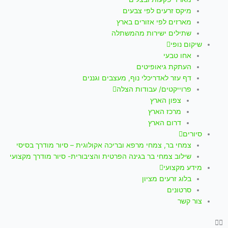
p
a
k
מיקס זרעים לפי צבעים
m
-
מארזים לפי אזורים בארץ
שתילים ישירות מהמשתלה
f
שיקום נופי
אחו טבעי
העתקת גיאופיטים
דף עזר לאדריכלי נוף, מעצבים וגננים
פרוייקטים/ עבודות הצלה
צפון הארץ
מרכז הארץ
דרום הארץ
סיורים
צמחי בר, צמחי מרפא ובריכה אקולוגית – סיור מודרך בסיסי
שילוב צמחי בר בגינה הפרטית והציבורית- סיור מודרך מקצועי
מידע מקצועי
בלוג זרעים מציון
סרטונים
צור קשר