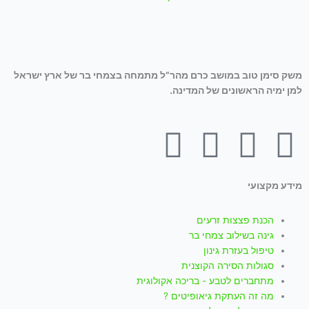
משק סימן טוב במושב כרם מהר”ל מתמחה בצמחי בר של ארץ ישראל
למן ימיה הראשונים של המדינה.
T
W
I
Y
F
i
h
n
o
a
מידע מקצועי
k
a
s
u
c
הכנת פצצות זרעים
t
t
t
t
e
גינה בשילוב צמחי בר
טיפול בעזרת גינון
סגולות הסירה הקוצנית
o
s
a
u
b
מתחברים לטבע - בריכה אקולוגית
מה זה העתקת גיאופיטים ?