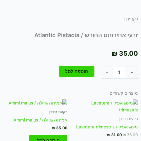
לקנייה :
זרעי אחירותם החורש / Atlantic Pistacia
₪
35.00
כמות
הוספה לסל
+
-
של
זרעי
אחירותם
מוצרים קשורים
החורש
/
המחיר
המחיר
Atlantic
המקורי
הנוכחי
היה:
הוא:
בקעת הירדן
Pistacia
₪ 31.00.
₪ 36.00.
בקעת הירדן
אמיתה גדולה / Ammi majus
מעוג אפיל / Lavatera trimestris
₪
35.00
₪
31.00
₪
36.00
הוספה לסל