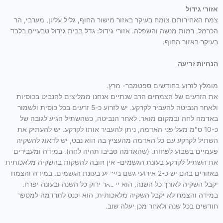
אזורי גידול
צמח האחירותם צומח בעיקר באזור מישור החוף, גליל עליון, מערבי, הר
הכרמל, רמות מנשה והשפלה. אזורי גידול: גדל בבית גידול טבעיים בלבד
בעיקר באזור החוף.
הנחיות זריעה
מומלץ לזרוע בחודשים ספטמבר- מרץ.
את הזרעים של הצמחים הרב שנתיים אנחנו ממליצים להנביט בכוסיות
ולאחר הנביטה להעביר לקרקע. יש לזרוע כ-5 זרעים בכל כוסית ולשמור
באדמה לחה ובמקום מואר. לאחר הנביטה, כשהשתיל הגיע לגובה של
כ-10 ס"מ מעל פני האדמה, ניתן להעביר אותו לקרקע. יש להעתיק את
השתיל לקרקע עם כל האדמה מהעציץ בה הוא נבט, יש לדאוג להשקיה
פעמיים בשבוע לפחות. (שהאדמה סביבו תהיה לחה). במידה ומעבירים
את השתיל לקרקע בעונת הגשמים- אין חובה להשקות בהשקיה מלאכותית
באזורים בהם יש כ-2 אירועי גשם בשבוע בעונת הגשמים. במידה והצמח
יקבל השקיה לאורך כל השנה, הוא יישאר ירוק כל השנה ובעונה יפרח.
במידה והצמח לא יקבל השקיה מלאכותית, הוא יכנס לתרדמה למספר
חודשים בכל שנה ולאחר מכן יעלה שוב.