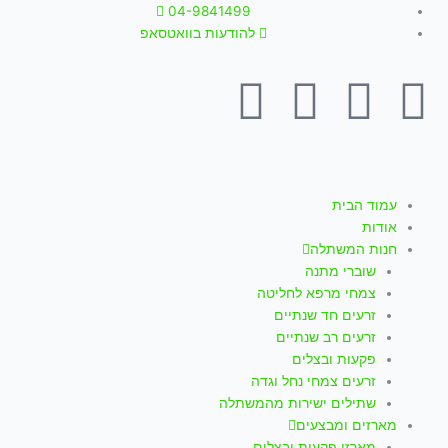
ילוג
04-9841499
תוכן
להודעות בוואטסאפ
T
W
I
Y
F
i
h
n
o
a
k
a
s
u
c
עמוד הבית
אודות
t
t
t
t
e
חנות המשתלה
שוברי מתנה
o
s
a
u
b
צמחי מרפא לחליטה
זרעים חד שנתיים
k
a
g
b
o
זרעים רב שנתיים
פקעות ובצלים
p
r
e
o
זרעים צמחי נחל וגדה
שתילים ישירות מהמשתלה
מארזים ומבצעים
מארזי פקעות ובצלים