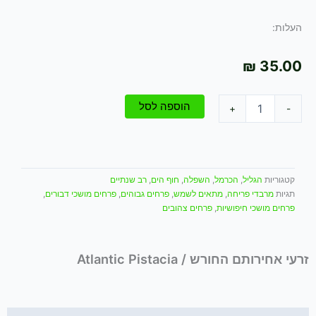
העלות:
₪
35.00
כמות
הוספה לסל
+
-
של
זרעי
אחירותם
החורש
/
קטגוריות
הגליל
,
הכרמל
,
השפלה
,
חוף הים
,
רב שנתיים
Atlantic
תגיות
מרבדי פריחה
,
מתאים לשמש
,
פרחים גבוהים
,
פרחים מושכי דבורים
,
Pistacia
פרחים מושכי חיפושיות
,
פרחים צהובים
זרעי אחירותם החורש / Atlantic Pistacia