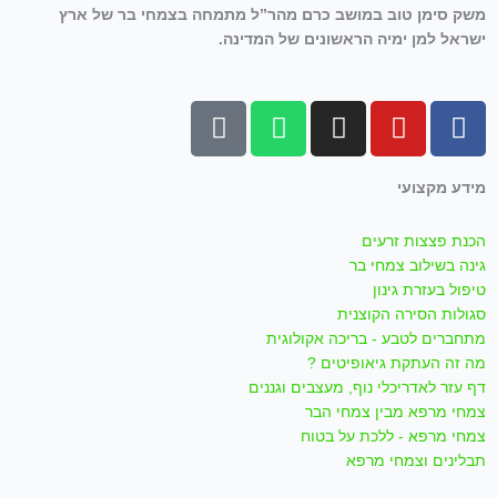
משק סימן טוב במושב כרם מהר”ל מתמחה בצמחי בר של ארץ
ישראל למן ימיה הראשונים של המדינה.
T
W
I
Y
F
i
h
n
o
a
k
a
s
u
c
מידע מקצועי
t
t
t
t
e
o
s
a
u
b
הכנת פצצות זרעים
k
a
g
b
o
גינה בשילוב צמחי בר
p
r
e
o
טיפול בעזרת גינון
p
a
k
סגולות הסירה הקוצנית
m
-
מתחברים לטבע - בריכה אקולוגית
f
מה זה העתקת גיאופיטים ?
דף עזר לאדריכלי נוף, מעצבים וגננים
צמחי מרפא מבין צמחי הבר
צמחי מרפא - ללכת על בטוח
תבלינים וצמחי מרפא