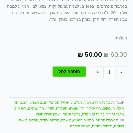
במרבדים נרחבים וצפופים. לצמח גבעול זקוף, צבעו לבן, המגיע לגובה
של כ- 20 ס"מ ללא הסתעפויות. העלה מוארך, נושא שערות בלוטיות.
צבע הפרח ורוד חזק ובוהק במרכזו בוהק יותר.
העלות:
המחיר
המחיר
₪
50.00
₪
60.00
המקורי
הנוכחי
כמות
הוספה לסל
היה:
הוא:
+
-
של
פשתה
₪ 50.00.
₪ 60.00.
שעירה
/
Linum-
קטגוריות
,
,
,
,
,
,
בקעת הירדן
הגולן
הגלבוע
הגליל
הכרמל
הנגב הצפוני
הנגב והרי
pubescens
,
,
,
,
,
,
,
,
אילת
העמקים
הרי יהודה
הרי שומרון
השפלה
השרון
חד שנתיים
חוף הים
,
,
מדבר יהודה ובקעת ים המלח
מדבר שומרון
עמק הירדן העליון
תגיות
,
,
,
,
מרבדי פריחה
מתאים לשמש
פישתה
פרחים ורודים
פרחים מושכי
,
,
דבורים
פרחים נמוכים
פשתה שעירה