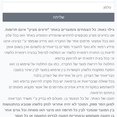
טלפון
שליחה
גילוי נאות: כל הצמחים והמוצרים באתר "זרעים מציון" אינם תרופות.
אנו בזרעים מציון מבקשים להדגיש שהמידע המופיע באתר ו/או בכל עלון
ו/או בכל אמצעי פרסום אחר של החברה ו/או מידע שנמסר ע”י נציגינו איננו
מידע רפואי ולא נועד להעביר מסרים בריאותיים כלשהם ואין בשום אופן
לראות בו התוויה רפואית כלשהי או המלצה לטיפול בבעיה רפואית כלשהי
וכי בכל בעיה רפואית יש להיוועץ ברופא.
החלטה על רכישת מוצר של החברה, כמו גם החלטה על שימוש בו ו/או
הסקת מסקנות כלשהן הקושרות בין שימוש במוצר לבין שינוי במצבו
הבריאותי של הצרכן, הינן על אחריותו של הצרכן בלבד.
בכל שאלה שבבריאות או ברפואה יש בכל מקרה להיוועץ ברופא ו/או
להשתמש במקורות מידע אמינים ומהימנים של אנשי מקצוע מוסמכים
בתחום הרפואה.
תוכנו של האתר, על כל הנאמר בו, מעולם לא נבדק ע”י משרד הבריאות.
למען הסר ספק, המוכר לא יהיה אחראי לנזק כלשהו שנובע בהתנגשות
בין המוצר שנמכר לבין כל תרופה ו/או מיצוי ו/או משחה וכל גורם אחר
בו הקונה משתמש ובאחריות הקונה לבדוק התאמה או כל חוסר