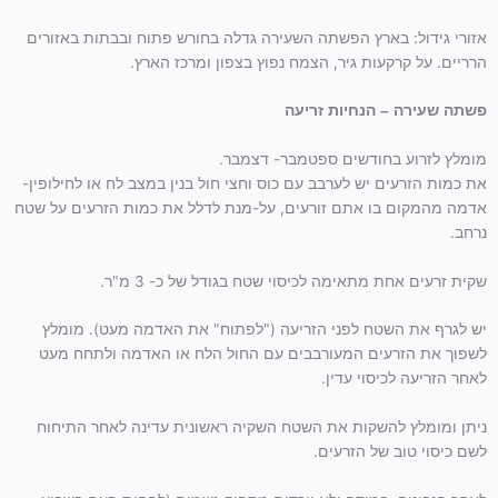
אזורי גידול: בארץ הפשתה השעירה גדלה בחורש פתוח ובבתות באזורים
הרריים. על קרקעות גיר, הצמח נפוץ בצפון ומרכז הארץ.
פשתה שעירה – הנחיות זריעה
מומלץ לזרוע בחודשים ספטמבר- דצמבר.
את כמות הזרעים יש לערבב עם כוס וחצי חול בנין במצב לח או לחילופין-
אדמה מהמקום בו אתם זורעים, על-מנת לדלל את כמות הזרעים על שטח
נרחב.
שקית זרעים אחת מתאימה לכיסוי שטח בגודל של כ- 3 מ"ר.
יש לגרף את השטח לפני הזריעה ("לפתוח" את האדמה מעט). מומלץ
לשפוך את הזרעים המעורבבים עם החול הלח או האדמה ולתחח מעט
לאחר הזריעה לכיסוי עדין.
ניתן ומומלץ להשקות את השטח השקיה ראשונית עדינה לאחר התיחוח
לשם כיסוי טוב של הזרעים.