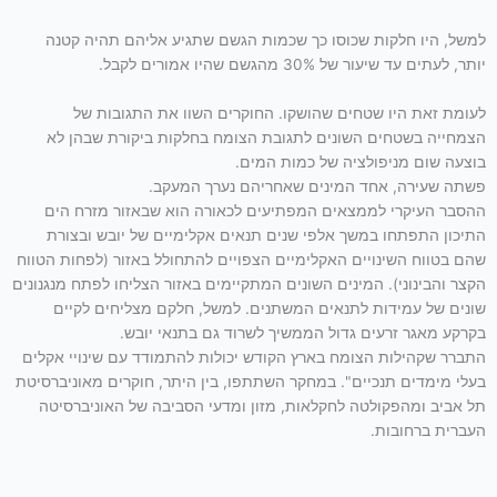
למשל, היו חלקות שכוסו כך שכמות הגשם שתגיע אליהם תהיה קטנה
יותר, לעתים עד שיעור של 30% מהגשם שהיו אמורים לקבל.
לעומת זאת היו שטחים שהושקו. החוקרים השוו את התגובות של
הצמחייה בשטחים השונים לתגובת הצומח בחלקות ביקורת שבהן לא
בוצעה שום מניפולציה של כמות המים.
פשתה שעירה, אחד המינים שאחריהם נערך המעקב.
ההסבר העיקרי לממצאים המפתיעים לכאורה הוא שבאזור מזרח הים
התיכון התפתחו במשך אלפי שנים תנאים אקלימיים של יובש ובצורת
שהם בטווח השינויים האקלימיים הצפויים להתחולל באזור (לפחות הטווח
הקצר והבינוני). המינים השונים המתקיימים באזור הצליחו לפתח מנגנונים
שונים של עמידות לתנאים המשתנים. למשל, חלקם מצליחים לקיים
בקרקע מאגר זרעים גדול הממשיך לשרוד גם בתנאי יובש.
התברר שקהילות הצומח בארץ הקודש יכולות להתמודד עם שינויי אקלים
בעלי מימדים תנכיים". במחקר השתתפו, בין היתר, חוקרים מאוניברסיטת
תל אביב ומהפקולטה לחקלאות, מזון ומדעי הסביבה של האוניברסיטה
העברית ברחובות.