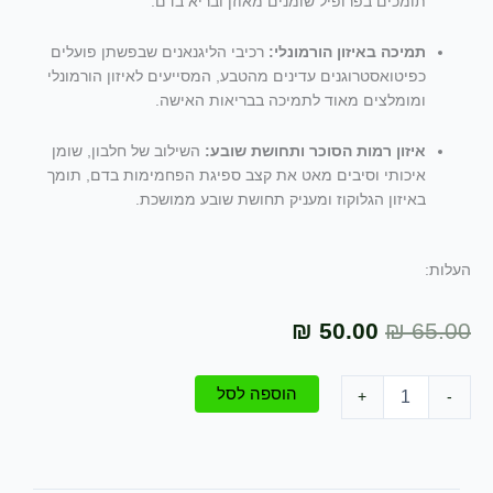
תומכים בפרופיל שומנים מאוזן ובריא בדם.
תמיכה באיזון הורמונלי:
רכיבי הליגנאנים שבפשתן פועלים
כפיטואסטרוגנים עדינים מהטבע, המסייעים לאיזון הורמונלי
ומומלצים מאוד לתמיכה בבריאות האישה.
איזון רמות הסוכר ותחושת שובע:
השילוב של חלבון, שומן
איכותי וסיבים מאט את קצב ספיגת הפחמימות בדם, תומך
באיזון הגלוקוז ומעניק תחושת שובע ממושכת.
העלות:
המחיר
המחיר
₪
50.00
₪
65.00
המקורי
הנוכחי
כמות
הוספה לסל
+
-
היה:
הוא:
של
זרעי
₪ 50.00.
₪ 65.00.
פשתן
מובחרים