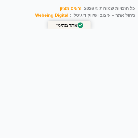
כל הזכויות שמורות © 2026
זרעים מציון
ניהול אתר – עיצוב ושיווק דיגיטלי :
Webeing Digital
אתר מהימן
מאומת על ידי
Trustindex
זרעי פשתן מובחרים (150 גרם)
₪
50.00
₪
65.00
-
+
Add to Cart
הסל שלך
הוספה
עדיין לא הוספת פריטים לסל
סכום ביניים :
0.00
₪