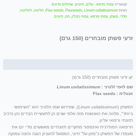
(150
קטגוריה
צמחי מרפא - עלים, תיונים, שתילים וזרעים
גרם)
תגיות
Linum usitatissimum
,
Flaxseeds
,
Flax seeds
,
חליטה
,
לחליטה
,
סלרי
,
פשתן
,
צמחי מרפא
,
צמחי תבלין
,
תה
,
תיונים
זרעי פשתן מובחרים (150 גרם)
תיאור
🌿 זרעי פשתן מובחרים (150 גרם)
שם לועזי /לטיני :
Linum usitatissimum
אנגלית : Flax seeds
הפשתן (
Linum usitatissimum
), שפירוש שמו הלטיני הוא "השימושי
ביותר", מלווה את האנושות מזה אלפי שנים הן לתעשיית הבדים והן כרכיב
תזונתי ורפואי עליון.
הרפואה המודרנית ואינספור מחקרים תזונתיים מאששים מדי יום את
מעמדו של הפשתן כ"מזון-על" חיוני, המסוגל להעניק הגנה והזנה עמוקה