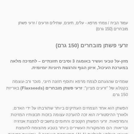
עמוד הבית
/
צמחי מרפא - עלים, תיונים, שתילים וזרעים
/ זרעי פשתן
מובחרים (150 גרם)
זרעי פשתן מובחרים (150 גרם)
מזון-על טבעי ועשיר באומגה 3 וסיבים תזונתיים – לתמיכה מלאה
במערכת העיכול, איזון הגוף והרגשת חיוניות יומיומית.
שמחים שהגעתם לצמח מרפא ותוסף תזונה חיוני, מוכר ורב-עוצמה
בקטלוג של "זרעים מציון":
זרעי פשתן מובחרים (Flaxseeds)
באריזת
150 גרם.
הפשתן הוא אחד הצמחים העתיקים ביותר שתורבתו על ידי האדם,
ולאורך ההיסטוריה הוא זכה להערכה עצומה בזכות תכונותיו המזינות
והמרפאות. זרעי הפשתן הקטנים והחומים נחשבים לפצצת אנרגיה
ובריאות: הם מהמקורות העשירים ביותר בטבע מהצומח לחומצת