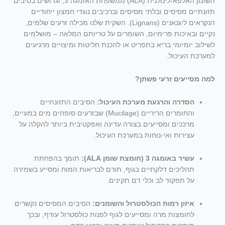
השומן האלפא-לינולנית (ALA) ממשפחת האומגה 3, וגדושים בסיבים
תזונתיים מסיסים ובלתי מסיסים וברכיבים נוגדי חמצון ייחודיים
הנקראים ליגנאנים (Lignans). השקית שלנו מכילה זרעים שלמים,
נקיים ובאיכות פרימיום, השומרים על טריותם המלאה – מושלמים
לשילוב יומיומי בריא בתפריט או להכנת חליטות ומיצויים מרגיעים
למערכת העיכול.
למה מסייעים זרעי פשתן?
הסדרה והרגעת מערכת העיכול:
הסיבים התזונתיים
והחומרים הריריים (Mucilage) שבזרעים סופחים מים במעיים,
מרככים ומסייעים בצורה עדינה ואפקטיבית ביותר להקלה על
עצירות ואי-נוחות במערכת העיכול.
עשיר באומגה 3 (חומצת שומן ALA):
תומך בהפחתת
תהליכים דלקתיים בגוף, תורם לבריאות המוח ומסייע בשמירה
על תפקוד לב וכלי דם תקינים.
איזון רמות הכולסטרול והשומנים:
הסיבים המסיסים נקשרים
לחומצות מרה ומסייעים לגוף לפנות כולסטרול עודף, ובכך