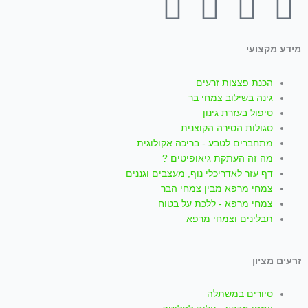
T
W
I
Y
F
i
h
n
o
a
מידע מקצועי
k
a
s
u
c
הכנת פצצות זרעים
t
t
t
t
e
גינה בשילוב צמחי בר
טיפול בעזרת גינון
סגולות הסירה הקוצנית
o
s
a
u
b
מתחברים לטבע - בריכה אקולוגית
מה זה העתקת גיאופיטים ?
k
a
g
b
o
דף עזר לאדריכלי נוף, מעצבים וגננים
צמחי מרפא מבין צמחי הבר
p
r
e
o
צמחי מרפא - ללכת על בטוח
תבלינים וצמחי מרפא
p
a
k
זרעים מציון
m
-
סיורים במשתלה