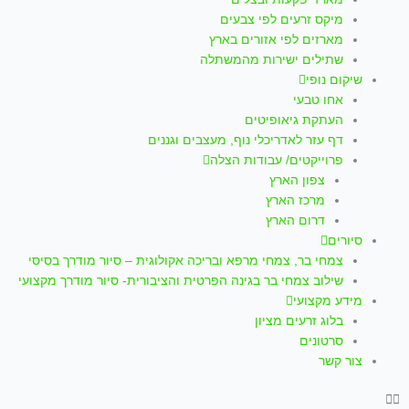
p
a
k
מיקס זרעים לפי צבעים
m
-
מארזים לפי אזורים בארץ
שתילים ישירות מהמשתלה
f
שיקום נופי
אחו טבעי
העתקת גיאופיטים
דף עזר לאדריכלי נוף, מעצבים וגננים
פרוייקטים/ עבודות הצלה
צפון הארץ
מרכז הארץ
דרום הארץ
סיורים
צמחי בר, צמחי מרפא ובריכה אקולוגית – סיור מודרך בסיסי
שילוב צמחי בר בגינה הפרטית והציבורית- סיור מודרך מקצועי
מידע מקצועי
בלוג זרעים מציון
סרטונים
צור קשר