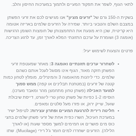
לתאי הגוף, לשפר את תפקוד המעיים ולתמוך במערכות החיסון והלב.
בשקית ה-150 גרם של
"זרעים מציון"
אנו מגישים לכם את זרעי הפשתן
במצבם השלם והטבעי ביותר. שמירה על הזרעים שלמים באריזה אטומה
היא קריטית, שכן היא מונעת את התחמצנותן של חומצות השומן הרגישות
(אומגה 3) ושומרת על ערכם התזונתי המלא לאורך זמן, עד לרגע הצריכה.
פרטים והצעות לשימוש יעיל:
לשחרור ערכים תזונתיים ואומגה 3:
מאחר שמעטפת זרעי
הפשתן חזקה מאוד, הגוף אינו מסוגל לעכל אותם כשהם
שלמים. כדי ליהנות מהאומגה 3 והמינרלים, מומלץ לטחון כמות
קטנה של זרעים (במטחנת תבלינים או קפה)
ממש סמוך
למועד האכילה
(פשתן טחון מתחמצן מהר ומאבד מערכו).
הוסיפו 1-2 כפיות של פשתן טחון טרי ליוגורט, דייסת שיבולת
שועל, שייק ירוק, או פזרו מעל סלטים ומאפים.
חליטה רירית להרגעת המעיים ופתרון עצירות:
לטיפול ישיר
במערכת העיכול, השרו כפית אחת של זרעי פשתן
שלמים
בחצי
כוס מים פושרים או חמימים למשך מספר שעות (או לאורך
הלילה). הזרעים ישחררו למים חומר ג'ל רירי (Mucilage). שתו