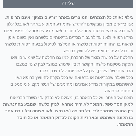
שליחה
גילוי נאות: כל הצמחים והמוצרים באתר "זרעים מציון" אינם תרופות.
אנו בזרעים מציון מבקשים להדגיש שהמידע המופיע באתר ו/או בכל עלון
ו/או בכל אמצעי פרסום אחר של החברה ו/או מידע שנמסר ע”י נציגינו איננו
מידע רפואי ולא נועד להעביר מסרים בריאותיים כלשהם ואין בשום אופן
לראות בו התוויה רפואית כלשהי או המלצה לטיפול בבעיה רפואית כלשהי
וכי בכל בעיה רפואית יש להיוועץ ברופא.
החלטה על רכישת מוצר של החברה, כמו גם החלטה על שימוש בו ו/או
הסקת מסקנות כלשהן הקושרות בין שימוש במוצר לבין שינוי במצבו
הבריאותי של הצרכן, הינן על אחריותו של הצרכן בלבד.
בכל שאלה שבבריאות או ברפואה יש בכל מקרה להיוועץ ברופא ו/או
להשתמש במקורות מידע אמינים ומהימנים של אנשי מקצוע מוסמכים
בתחום הרפואה.
תוכנו של האתר, על כל הנאמר בו, מעולם לא נבדק ע”י משרד הבריאות.
למען הסר ספק, המוכר לא יהיה אחראי לנזק כלשהו שנובע בהתנגשות
בין המוצר שנמכר לבין כל תרופה ו/או מיצוי ו/או משחה וכל גורם אחר
בו הקונה משתמש ובאחריות הקונה לבדוק התאמה או כל חוסר
התאמה.