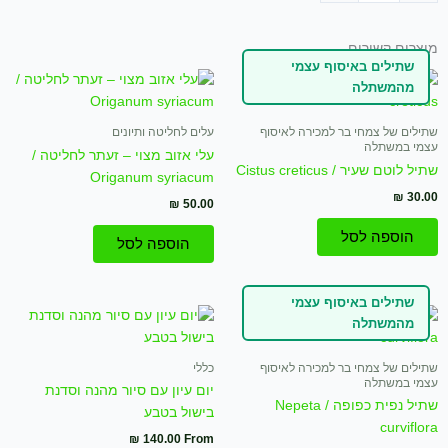
זרעי
₪ 50.00.
₪ 65.00.
פשתן
מוצרים קשורים
מובחרים
שתילים באיסוף עצמי
(150
מהמשתלה
גרם)
שתילים של צמחי בר למכירה לאיסוף
עלים לחליטה ותיונים
עצמי במשתלה
עלי אזוב מצוי – זעתר לחליטה /
שתיל לוטם שעיר / Cistus creticus
Origanum syriacum
₪
30.00
₪
50.00
הוספה לסל
הוספה לסל
שתילים באיסוף עצמי
למוצר
מהמשתלה
זה
יש
שתילים של צמחי בר למכירה לאיסוף
כללי
מספר
עצמי במשתלה
יום עיון עם סיור מהנה וסדנת
סוגים.
שתיל נפית כפופה / Nepeta
בישול בטבע
ניתן
curviflora
₪
140.00
From
לבחור