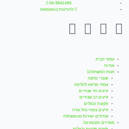
המחיר
המחיר
ילוג
04-9841499
המקורי
הנוכחי
תוכן
להודעות בוואטסאפ
היה:
הוא:
₪ 50.00.
₪ 65.00.
T
W
I
Y
F
i
h
n
o
a
k
a
s
u
c
עמוד הבית
אודות
t
t
t
t
e
חנות המשתלה
שוברי מתנה
o
s
a
u
b
צמחי מרפא לחליטה
זרעים חד שנתיים
k
a
g
b
o
זרעים רב שנתיים
פקעות ובצלים
p
r
e
o
זרעים צמחי נחל וגדה
שתילים ישירות מהמשתלה
מארזים ומבצעים
מארזי פקעות ובצלים