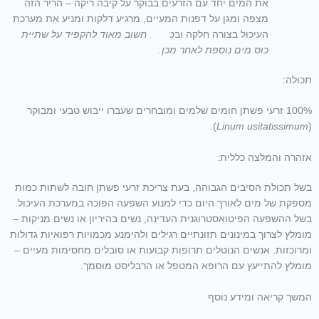
את המים יחד עם הזרעים בבוקר על קיבה ריקה – הריר הזה
מצפה ומגן על דפנות המעיים, מרגיע דלקות ומניע את מערכת
העיכול בצורה חלקה ובטוחה.
חשוב מאוד להקפיד על שתיית
כוס מים נוספת לאחר מכן.
תכולה:
100% זרעי פשתן חומים שלמים ומובחרים שעברו ייבוש טבעי ומבוקר
).
Linum usitatissimum
(
אזהרה והמלצה כללית:
בשל תכולת הסיבים הגבוהה, בעת צריכת זרעי פשתן חובה לשתות כמות
מספקת של מים לאורך היום כדי למנוע השפעה הפוכה במערכת העיכול.
בשל ההשפעה הפיטואסטרוגנית העדינה, נשים בהיריון או נשים מניקות –
מומלץ לצרוך במינונים תזונתיים רגילים ולהימנע מכמויות רפואיות גדולות
ומרוכזות. אנשים הנוטלים תרופות קבועות או סובלים מחסימות מעיים –
מומלץ להתייעץ עם הרופא המטפל או הרבליסט מוסמך.
המשך קריאה ומידע נוסף