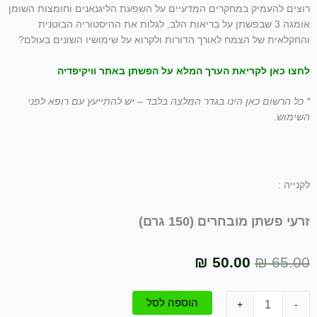
רוצים להעמיק במחקרים המדעיים על השפעת הליגנאנים וחומצות השומן
אומגה 3 שבפשתן על בריאות הלב, לגלות את ההיסטוריה הבוטנית
והחקלאית של הצמח לאורך הדורות ולקרוא על שימושיו השונים בעולם?
לחצו כאן לקריאת הערך המלא על הפשתן באתר וויקיפדיה
* כל הרשום כאן הינו בגדר המלצה בלבד – יש להתייעץ עם רופא לפני
השימוש.
לקנייה :
זרעי פשתן מובחרים (150 גרם)
המחיר
המחיר
₪
50.00
₪
65.00
המקורי
הנוכחי
כמות
הוספה לסל
+
-
היה:
הוא:
של