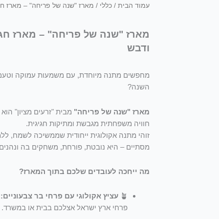
עמוד הבית
/
כללי
/ מארז "שנה של פריחה" – מארז חג
מארז "שנה של פריחה" – מארז חג 
ודבש
מחפשים מתנה מיוחדת, עם משמעות עמוקה וטעם ש
השנה?
מארז "שנה של פריחה"
מבית "זרעים מציון" הוא
חוויה משפחתית מגבשת ומתיקות חגיגית.
זוהי מתנה אקולוגית ייחודית שממשיכה לשמח, לל
מסתיים – היא נובטת, פורחת, משחקים בה ונהנים
מה ייחכה לעובדים שלכם בתוך המארז?
🪴
עציץ אקולוגי עם פרחי בר צבעוניים:
ח
פרחי ארץ ישראל אצלכם בבית או במשרד.