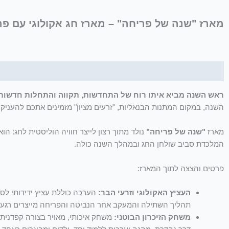
מארז "שנה של פריחה" – מארז חג אקולוגי עם פר
תיאור
מידע נוסף
ראש השנה מביא איתו רוח של התחדשות, תקווה והתחלות חדשות.
השנה, במקום המתנות הבנאליות, "זרעים מציון" מזמינים אתכם להעני
מארז
"שנה של פריחה"
נולד מתוך רצון לייצר חוויה הוליסטית לחג:
המלכדת סביב שולחן החג ובמהלך השנה כולה.
פרטים והצצה לתוך המארז:
העציץ האקולוגי וזרעי הבר:
הערכה כוללת עציץ ידידותי לס
תהליך השתילה והמעקב אחר הנביטה והפריחה מייצרים רגעי
משחק הזיכרון הבוטני:
משחק איכותי, מאויר בצורה קפדנית