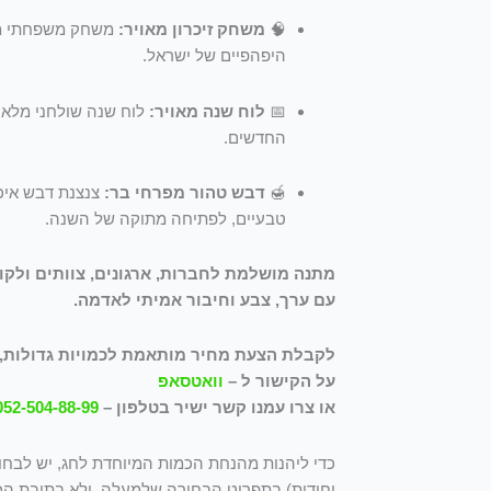
🧠
משחק זיכרון מאויר:
משחק משפחתי מקו
היפהפיים של ישראל.
📅
לוח שנה מאויר:
לוח שנה שולחני מלא ה
החדשים.
🍯
דבש טהור מפרחי בר:
צנצנת דבש איכו
טבעיים, לפתיחה מתוקה של השנה.
מתנה מושלמת לחברות, ארגונים, צוותים ולק
עם ערך, צבע וחיבור אמיתי לאדמה.
לקבלת הצעת מחיר מותאמת לכמויות גדולות, ש
על הקישור ל –
וואטסאפ
או צרו עמנו קשר ישיר בטלפון –
052-504-88-99
יחידות) בתפריט הבחירה שלמעלה, ולא בתיבת הכ