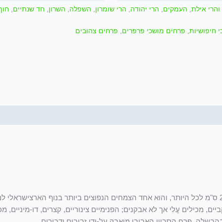
Senecio
והרי אילת
,
העמקים
,
הרי יהודה
,
הרי שומרון
,
השפלה
,
השרון
,
חד שנתיים
,
חוף
vernalis
 חיפושיות
,
פרחים מושכי פרפרים
,
פרחים צהובים
סביון אביבי זהו צמח חד שנתי קטן, נמוך וזקוף. גובהו נע בין 15ס"מ ל- 25 ס"מ לכל היותר, והוא אחד הצמחים הנפוצים ביות
 מכילים עֱלִי אך לא אבקנים; הפנימיים צינוריים, קצרים, דו-מיניים, מכיל
הבשלה. פרח הסביון האביבי מואבק על-ידי זבובים ודבורים.