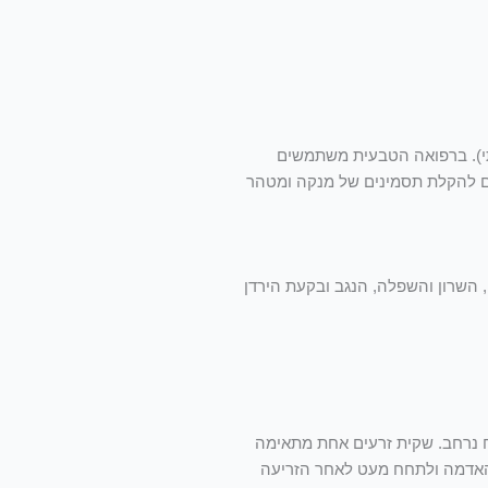
ונתי). ברפואה הטבעית משתמשים
שים להקלת תסמינים של מנקה ומטהר
ח, השרון והשפלה, הנגב ובקעת הירדן
ח נרחב. שקית זרעים אחת מתאימה
לח או האדמה ולתחח מעט לאחר הזריעה