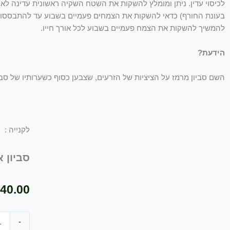
לכיסוי עדין. ניתן ומומלץ להשקות את השטח השקיה ראשונית עדינה לא
בעונת החורף) כדאי להשקות את הצמחים פעמיים בשבוע עד להתבססות
להמשיך להשקות את הצמח פעמיים בשבוע לכל אורך חייו.
הידעת?
השם סביון מרמז על הציציות של הזרעים, שצבען כסוף כשערותיו של סבא
לקנייה :
סביון אביבי / s
40.00
כמות
-
של