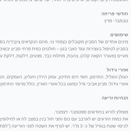
חודשי פריחה
נובמבר- מרץ
שימושים
מינים אחדים של הסביון מקובלים כצמחי נוי, מהם הנקראים צִינֶרָרְיָה
בסביון לטיפול בעצירות ונגד כאבי בטן – חולטים כפית פרחי סביון יב
מעיים (מעורר הקאה קלה), צהבת, מחלות כבד, פצעים, דלקות, דלקת עיני
אזורי גידול
הגולן והגליל, החרמון, חופי הים התיכון, עמק הירדן העליון, העמקים, 
אזורי גידול: סביון אביבי גדל כמעט בכל אזורי הארץ, כולל מרומי החרמון,
הנחיות זריעה
מומלץ לזרוע בחודשים ספטמבר- דצמבר.
את כמות הזרעים יש לערבב עם כוס וחצי חול בנין במצב לח או לחילופ
לכיסוי שטח בגודל של כ- 3 מ"ר. יש לגרף את השטח