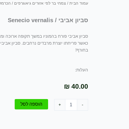
עמוד הבית
/
צמחי בר לפי אזורים גיאוגרפים
/
הכרמל
סביון אביבי / Senecio vernalis
סביון אביבי פורח בהמוניו במשך תקופה ארוכה ו
כאשר פריחתו יוצרת מרבדים נרחבים. סביון אביבי
בחורף!
העלות:
₪
40.00
כמות
הוספה לסל
+
-
של
סביון
אביבי
/