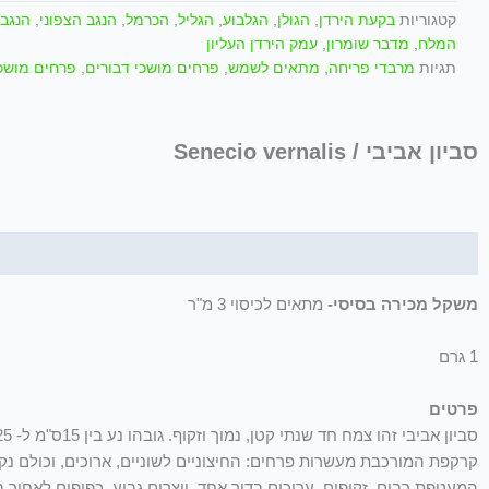
קטגוריות
בקעת הירדן
,
הגולן
,
הגלבוע
,
הגליל
,
הכרמל
,
הנגב הצפוני
,
הנגב 
המלח
,
מדבר שומרון
,
עמק הירדן העליון
תגיות
מרבדי פריחה
,
מתאים לשמש
,
פרחים מושכי דבורים
,
פרחים מושכי
סביון אביבי / Senecio vernalis
תיאור
משקל מכירה בסיסי-
מתאים לכיסוי 3 מ"ר
1 גרם
פרטים
קרקפת המורכבת מעשרות פרחים: החיצוניים לשוניים, ארוכים, וכולם נקביים,
המעטפת רבים, זקופים, ערוכים בדור אחד, יוצרים גביע, כפופים לאחור ב