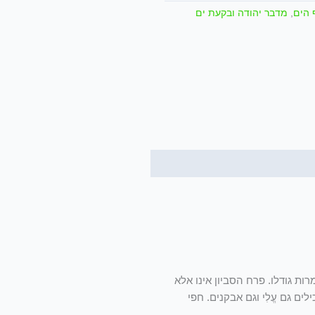
 הים
,
מדבר יהודה ובקעת ים
ר בנוף הארצישראלי למרות גודלו. פרח הסביון אינו אלא
ים גם עֱלִי וגם אבקנים. חפי