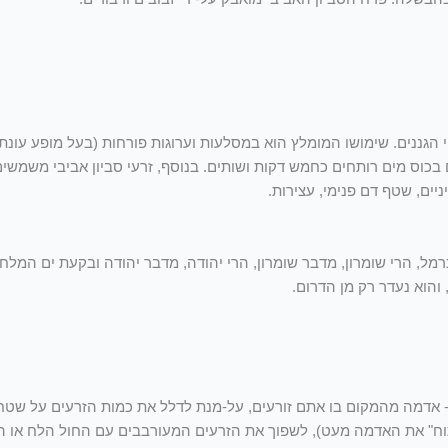
 בפי הגננים. שימושו המומלץ הוא במסלעות וערוגות פורחות (בעל מופע ע
שים בכוס מים רותחים כחמש דקות ושותים. בנוסף, זרעי סביון אביבי משמ
ים, שטף דם פנימי, עצירות.
הכרמל, הרי שומרון, מדבר שומרון, הרי יהודה, מדבר יהודה ובקעת ים המל
 והוא נעדר רק מן הדרום.
ין- אדמה מהמקום בו אתם זורעים, על-מנת לדלל את כמות הזרעים על שט
 לפני הזריעה ("לפתוח" את האדמה מעט), לשפוך את הזרעים המעורבבים עם החול ה