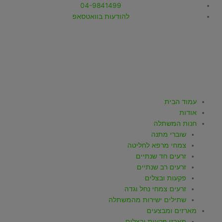
ילוג
04-9841499
תוכן
להודעות בוואטסאפ
T
W
I
Y
F
i
h
n
o
a
k
a
s
u
c
עמוד הבית
אודות
t
t
t
t
e
חנות המשתלה
שוברי מתנה
o
s
a
u
b
צמחי מרפא לחליטה
זרעים חד שנתיים
k
a
g
b
o
זרעים רב שנתיים
פקעות ובצלים
p
r
e
o
זרעים צמחי נחל וגדה
שתילים ישירות מהמשתלה
מארזים ומבצעים
מארזי פקעות ובצלים