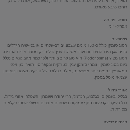
מוארך, אך אינו לופת את הגבעול. הפרח צהוב, משתלשל, אורכו 2 ס"מ,
רוחבו כרבע מאורכו.
חודשי פריחה
אפריל- יוני
שימושים
הסוג סומקן כולל כ-150 מינים עשבוניים רב-שנתיים או בני-שיח הגדלים
סביב אגן הים-התיכון ובמערב אסיה. בארץ גדלים רק מספר מינים אחדים.
הסוג מציץ (Podonosma) הוא סוג קרוב ביותר ולפי כמה מהבוטנאים נכלל
כיום בסוג סומקן. צמחי סומקן ענקי בטורקיה ובקפריסין תוארו כזן זיפני
המאופיין בזיפים יותר מפושקים, אולם בפלורה של טורקיה מעמדו כטקסון
עצמאי מוטל בספק.
אזורי גידול
בגליל ובעמקים, בגלבוע, הכרמל, הרי יהודה ושומרון, השפלה. אזורי גידול:
גדל בעיקר בקרקעות סחף עמוקות בשטחים מופרים ובשולי שטחי חקלאות
מסורתית.
הנחיות זריעה