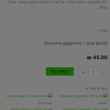
יותר מפושקים, אולם בפלורה של טורקיה מעמדו כטקסון עצמאי מוטל
בספק.
לקנייה :
סומקן ענקי / Onosma gigantea
₪
45.00
כמות
הוספה לסל
+
-
של
סומקן
ענקי
מוצרים קשורים
/
Onosma
gigantea
הגלבוע
בקעת הירדן
פרג כרמלי / Papaver Carmeli
אמיתה גדולה / Ammi majus