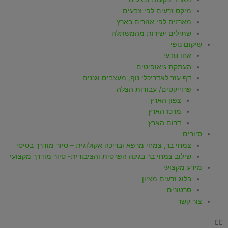
p
a
k
מיקס זרעים לפי צבעים
m
-
מארזים לפי אזורים בארץ
שתילים ישירות מהמשתלה
f
שיקום נופי
אחו טבעי
העתקת גיאופיטים
דף עזר לאדריכלי נוף, מעצבים וגננים
פרוייקטים/ עבודות הצלה
צפון הארץ
מרכז הארץ
דרום הארץ
סיורים
צמחי בר, צמחי מרפא ובריכה אקולוגית – סיור מודרך בסיסי
שילוב צמחי בר בגינה הפרטית והציבורית- סיור מודרך מקצועי
מידע מקצועי
בלוג זרעים מציון
סרטונים
צור קשר