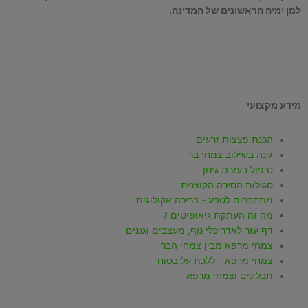
למן ימיה הראשונים של המדינה.
T
W
I
Y
F
i
h
n
o
a
מידע מקצועי
k
a
s
u
c
הכנת פצצות זרעים
t
t
t
t
e
גינה בשילוב צמחי בר
טיפול בעזרת גינון
סגולות הסירה הקוצנית
o
s
a
u
b
מתחברים לטבע - בריכה אקולוגית
מה זה העתקת גיאופיטים ?
k
a
g
b
o
דף עזר לאדריכלי נוף, מעצבים וגננים
צמחי מרפא מבין צמחי הבר
p
r
e
o
צמחי מרפא - ללכת על בטוח
תבלינים וצמחי מרפא
p
a
k