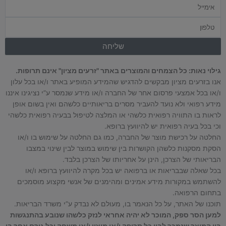
אימייל
טלפון
שליחה
גילוי נאות: כל הצמחים והמוצרים באתר "זרעים מציון" אינם תרופות.
אנו בזרעים מציון מבקשים להדגיש שהמידע המופיע באתר ו/או בכל עלון
ו/או בכל אמצעי פרסום אחר של החברה ו/או מידע שנמסר ע”י נציגינו איננו
מידע רפואי ולא נועד להעביר מסרים בריאותיים כלשהם ואין בשום אופן
לראות בו התוויה רפואית כלשהי או המלצה לטיפול בבעיה רפואית כלשהי
וכי בכל בעיה רפואית יש להיוועץ ברופא.
החלטה על רכישת מוצר של החברה, כמו גם החלטה על שימוש בו ו/או
הסקת מסקנות כלשהן הקושרות בין שימוש במוצר לבין שינוי במצבו
הבריאותי של הצרכן, הינן על אחריותו של הצרכן בלבד.
בכל שאלה שבבריאות או ברפואה יש בכל מקרה להיוועץ ברופא ו/או
להשתמש במקורות מידע אמינים ומהימנים של אנשי מקצוע מוסמכים
בתחום הרפואה.
תוכנו של האתר, על כל הנאמר בו, מעולם לא נבדק ע”י משרד הבריאות.
למען הסר ספק, המוכר לא יהיה אחראי לנזק כלשהו שנובע בהתנגשות