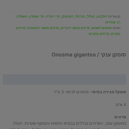
ענקי
/
Onosma
קטגוריות
הגלבוע
,
הגליל
,
הכרמל
,
העמקים
,
הרי יהודה
,
הרי שומרון
,
השפלה
,
gigantea
רב שנתיים
תגיות
מתאים לשמש
,
פרחים מושכי דבורים
,
פרחים מושכי חיפושיות
,
פרחים
נמוכים
,
פרחים צהובים
סומקן ענקי / Onosma gigantea
תיאור
משקל מכירה בסיסי-
מתאים לכיסוי 3 מ"ר
4 גרם
פרטים
בסומקן ענקי, הפרחים נבדלים בבסיס התפוח והמוקף שערות. העלה