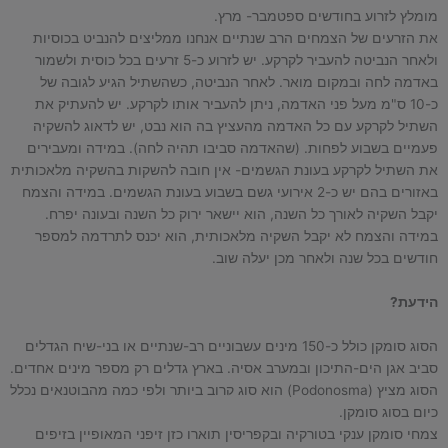
מומלץ לזרוע בחודשים ספטמבר- מרץ.
את הזרעים של הצמחים הרב שנתיים אנחנו ממליצים להנביט בכוסיות
ולאחר הנביטה להעביר לקרקע. יש לזרוע כ-5 זרעים בכל כוסית ולשמור
באדמה לחה ובמקום מואר. לאחר הנביטה, כשהשתיל הגיע לגובה של
כ-10 ס"מ מעל פני האדמה, ניתן להעביר אותו לקרקע. יש להעתיק את
השתיל לקרקע עם כל האדמה מהעציץ בה הוא נבט, יש לדאוג להשקיה
פעמיים בשבוע לפחות. (שהאדמה סביבו תהיה לחה). במידה ומעבירים
את השתיל לקרקע בעונת הגשמים- אין חובה להשקות בהשקיה מלאכותית
באזורים בהם יש כ-2 אירועי גשם בשבוע בעונת הגשמים. במידה והצמח
יקבל השקיה לאורך כל השנה, הוא יישאר ירוק כל השנה ובעונה יפרח.
במידה והצמח לא יקבל השקיה מלאכותית, הוא יכנס לתרדמה למספר
חודשים בכל שנה ולאחר מכן יעלה שוב.
הידעת?
הסוג סומקן כולל כ-150 מינים עשבוניים רב-שנתיים או בני-שיח הגדלים
סביב אגן הים-התיכון ובמערב אסיה. בארץ גדלים רק מספר מינים אחדים.
הסוג מציץ (Podonosma) הוא סוג קרוב ביותר ולפי כמה מהבוטנאים נכלל
כיום בסוג סומקן.
צמחי סומקן ענקי בטורקיה ובקפריסין תוארו כזן זיפני המאופיין בזיפים