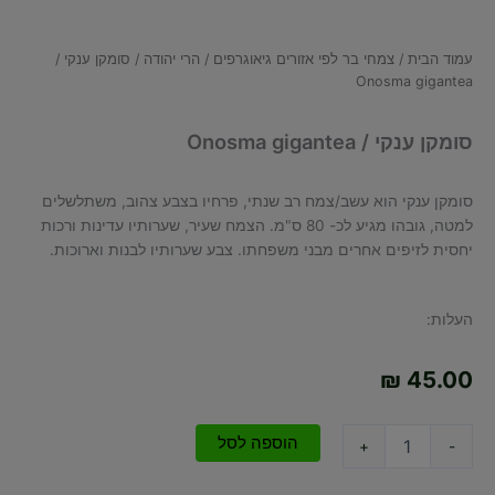
עמוד הבית
/
צמחי בר לפי אזורים גיאוגרפים
/
הרי יהודה
/ סומקן ענקי /
Onosma gigantea
סומקן ענקי / Onosma gigantea
סומקן ענקי הוא עשב/צמח רב שנתי, פרחיו בצבע צהוב, משתלשלים
למטה, גובהו מגיע לכ- 80 ס"מ. הצמח שעיר, שערותיו עדינות ורכות
יחסית לזיפים אחרים מבני משפחתו. צבע שערותיו לבנות וארוכות.
העלות:
₪
45.00
כמות
הוספה לסל
+
-
של
סומקן