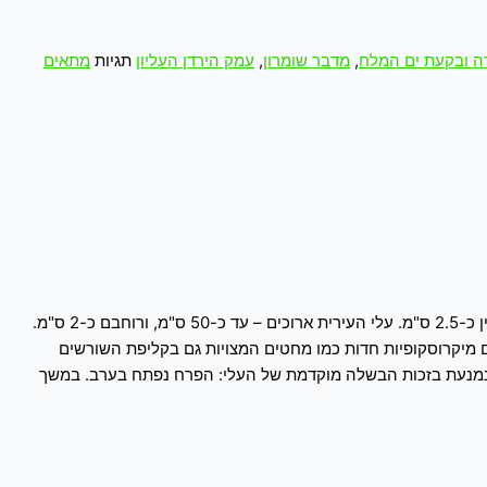
ה ובקעת ים המלח
,
מדבר שומרון
,
עמק הירדן העליון
תגיות
מתאים
השורש המעובה יכול להתקיים שנים אחדות, אחר הוא מתרוקן ונרקב, ואחרים מתפתחים במקומו. צבע הפקעות צהוב-חום, אורכן כ-15 ס"מ, ועוביין כ-2.5 ס"מ. עלי העירית ארוכים – עד כ-50 ס"מ, ורוחבם כ-2 ס"מ.
 עם מחטים מיקרוסקופיות חדות כמו מחטים המצויות גם בקליפת השורשים
 נמנעת בזכות הבשלה מוקדמת של העלי: הפרח נפתח בערב. במשך