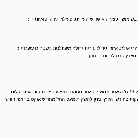
ימוש רפואי הוא שורש העירית. פעילויותיו הרפואיות הן:
והרי אילת. אזורי גידול: עירית גדולה משתלטת בשטחים עשבוניים
י הארץ פרט לדרום הרחוק.
לשתול בעומק כפול מגובה הפקעת- כ-15 ס"מ. כאשר השורשים "האצבעות" כלפי מטה. מומלץ לשתול במקבצים של 3 יחידות במקבץ, במרחק של 15 ס"מ אחד מהשני. לאחר הטמנת הפקעת יש לכסות אותה קלות
ות בחודשי הקיץ. ניתן להשקות מעט החל מחודש אוקטובר ועד חודש