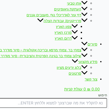
אחו טבעי
העתקת גיאופיטים
דף עזר לאדריכלי נוף, מעצבים וגננים
פרוייקטים/ עבודות הצלה
צפון הארץ
מרכז הארץ
דרום הארץ
סיורים
צמחי בר, צמחי מרפא ובריכה אקולוגית – סיור מודרך ב
שילוב צמחי בר בגינה הפרטית והציבורית- סיור מודרך 
מידע מקצועי
בלוג זרעים מציון
סרטונים
צור קשר
0.00
₪
0
עגלת קניות
חיפוש