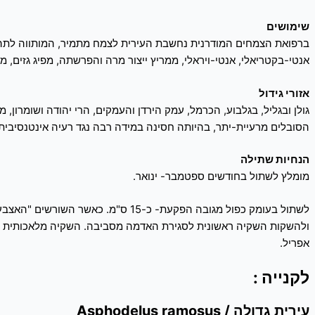
שימושים
ברפואת הצמחים המודרנית נחשבת העירית לצמח מתמיר, המותווה לתהליכי 
אנטי-בקטריאלי, אנטי-ויראלי, ממריץ ייצור מרה והפרשתה, מפיג גזים, מק
אזורי גידול
גולן ובגליל, בגלבוע, הכרמל, עמק הירדן והעמקים, הרי יהודה ושומרון, 
הסובלים מרעיית-יתר, בהיותה חסינה במידה רבה נגד רעיה אינטנסיבית.
הנחיות שתילה
מומלץ לשתול בחודשים ספטמבר- ינואר.
ולהשקות השקיה ראשונית לסגירת האדמה מסביבה. השקיה מלאכותית פו
אפריל.
לקנייה :
עירית גדולה / Asphodelus ramosus