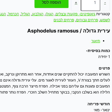
הוספה לסל
+
-
קטגוריות
גיאופיטים- פקעות ובצלים
,
הגולן
,
הגלבוע
,
הגליל
,
הכרמל
,
הנגב
לשמש
,
פרחים גבוהים
,
פרחים לבנים
עירית גדולה / Asphodelus ramosus
תיאור
כמות בסיסית-
1 יחידה
פרטים
לעלים חתך בצורת V, העוזר לעירית לאגור מים. עלי עירי
המעובים ומגנות גם עליהם בפני אכילה. הפרח מייצר הרבה צוף, המצ
הלילה הוא בשלבו הנקבי, בבוקר מתחיל השלב הזכרי. הפרח נותר פתוח י
חודשי פריחה
ינואר- מאי