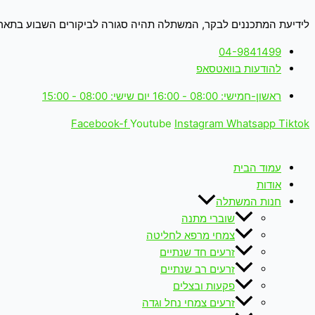
כמות
כמות
דילוג
המחיר
המחיר
המחיר
המחיר
המחיר
המחיר
המחיר
המחיר
המחיר
המחיר
של
של
המקורי
הנוכחי
לתוכן
המקורי
המקורי
המקורי
המקורי
הנוכחי
הנוכחי
הנוכחי
הנוכחי
לידיעת המתכננים לבקר, המשתלה תהיה סגורה לביקורים השבוע בתאריכים: 18-19.6.26 (ימים חמישי+שישי 
היה:
הוא:
עירית
עירית
היה:
היה:
היה:
היה:
הוא:
הוא:
הוא:
הוא:
₪ 12.00.
₪ 15.00.
גדולה
גדולה
04-9841499
₪ 33.00.
₪ 50.00.
₪ 12.00.
₪ 12.00.
₪ 39.00.
₪ 60.00.
₪ 15.00.
₪ 15.00.
/
/
להודעות בוואטסאפ
Asphodelus
Asphodelus
ramosus
ramosus
ראשון-חמישי: 08:00 - 16:00 יום שישי: 08:00 - 15:00
Facebook-f
Youtube
Instagram
Whatsapp
Tiktok
עמוד הבית
אודות
חנות המשתלה
שוברי מתנה
צמחי מרפא לחליטה
זרעים חד שנתיים
זרעים רב שנתיים
פקעות ובצלים
זרעים צמחי נחל וגדה