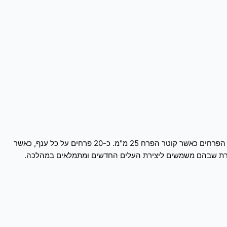
עירית גדולה היא גאופיט רב שנתי גדול. צמח זקוף שעליו מרוכזים כשושנת בבסיסו וגבעולו (80 ס"מ) חסר עלים. בחלקו העליון של הגבעול נישאים הפרחים כאשר קוטר הפרח 25 מ"מ. כ-20 פרחים על כל ענף, כאשר
ורת שבהם משמשים ליצירת העלים החדשים ומתמלאים במהלכה.