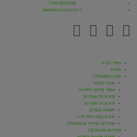
ילוג
04-9841499
תוכן
להודעות בוואטסאפ
T
W
I
Y
F
i
h
n
o
a
k
a
s
u
c
עמוד הבית
אודות
t
t
t
t
e
חנות המשתלה
שוברי מתנה
o
s
a
u
b
צמחי מרפא לחליטה
זרעים חד שנתיים
k
a
g
b
o
זרעים רב שנתיים
פקעות ובצלים
p
r
e
o
זרעים צמחי נחל וגדה
שתילים ישירות מהמשתלה
מארזים ומבצעים
מארזי פקעות ובצלים