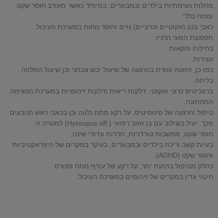
מחלות נשימתיות בילדים ובמבוגרים, במיוחד כאשר מעורב חוסר שקט
ומתח כללי.
כאבי בטן (אקוטיים וכרוניים) גזים וחוסר נוחות במערכת העיכול.
תסמונת המעי הרגיז.
בחילות והקאות.
עצירות.
כמו כן, הזוטה עוזרת בהרגעה של שיעול יבש ונבחני וכן שיעול המלווה
בליחה.
ברונכיטיס כרוני ואקוטי, דלקות ריאות ודלקות זיהומיות במערכת הנשימה
התחתונה.
טיפול והרגעה של סינוסיטיס, על רקע מתח נלווה וכן בכאבי ראש הנובעים
מכך. יעיל בשילוב עם בן אזוב רפואי (.Hyssopus off) למטרה זו.
חוסר שקט, מחשבות טורדניות, חרדות ונדודי שינה.
בעיות קשב וריכוז בילדים ובמבוגרים, בעיקר במקרים של היפראקטיביות
וחוסר שקט (ADHD).
כחלק מטיפול בהזעת יתר, על רקע של עודף מתח וסטרס.
חיטוי עדין במקרים של זיהומים במערכת העיכול.