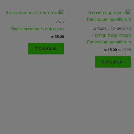
המחיר
המחיר
המקורי
הנוכחי
היה:
הוא:
הגליל
₪ 15.00.
₪ 18.00.
גיאופיטים- פקעות ובצלים
תגית חופית / Sixalix erenaria
חבצלת קטנת פרחים /
₪
35.00
Pancratium parviflorum
הוספה לסל
₪
15.00
₪
18.00
הוספה לסל