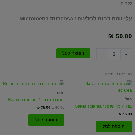
לקנייה :
עלי זוטה לבנה לחליטה / Micromeria fruticosa
₪
50.00
כמות
הוספה לסל
+
-
של
עלי
זוטה
מוצרים קשורים
לבנה
לחליטה
המחיר
המחיר
/
המקורי
הנוכחי
היה:
הוא:
הגולן
Micromeria
₪ 35.00.
₪ 40.00.
fruticosa
הגולן
רותם המדבר / Retama raetam
מרווה מרושתת / Salvia sclarea
₪
35.00
₪
40.00
₪
45.00
הוספה לסל
הוספה לסל