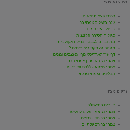
מידע מקצועי
k
a
s
u
c
הכנת פצצות זרעים
t
t
t
t
e
גינה בשילוב צמחי בר
טיפול בעזרת גינון
סגולות הסירה הקוצנית
o
s
a
u
b
מתחברים לטבע - בריכה אקולוגית
מה זה העתקת גיאופיטים ?
k
a
g
b
o
דף עזר לאדריכלי נוף, מעצבים וגננים
צמחי מרפא מבין צמחי הבר
p
r
e
o
צמחי מרפא - ללכת על בטוח
תבלינים וצמחי מרפא
p
a
k
זרעים מציון
m
-
סיורים במשתלה
f
צמחי מרפא - עלים לחליטה
צמחי בר חד שנתיים
צמחי בר רב שנתיים