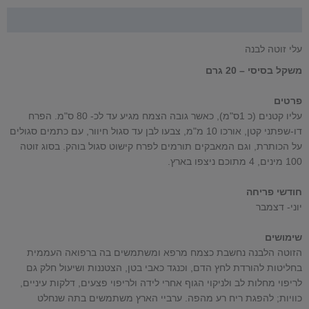
תיאור
עלי זוטה לבנה
משקל בסיסי – 20 גרם
פרטים
עליו קטנים (כ 1ס"מ), כאשר גובה הצמח מגיע עד לכ- 80 ס"מ. הפרח
דו-שפתני קטן, אורכו 10 מ"מ, צבעו לבן עד סגול חיוור, עם כתמים סגולים
על הכותרת, וגם המאבקים תורמים לפרח קישוט סגול בוהק. בסוג זוטה
100 מינים, 4 מתוכם ניצפו בארץ.
חודשי פריחה
יוני- דצמבר
שימושים
הזוטה הלבנה נחשבת כצמח מרפא ומשתמשים בה ברפואה העממית
בחליטות להורדת לחץ הדם, וכנגד כאבי בטן, הצטננות ושיעול חלק גם
לריפוי מחלות לב ולניקוי הגוף אחרי לידה ולריפוי פצעים, דלקות עיניים,
כוויות; להפגת ריח רע מהפה. ערביי הארץ משתמשים בתה שנחלט