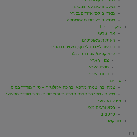
p
a
k
מיקס זרעים לפי צבעים
m
-
מארזים לפי אזורים בארץ
שתילים ישירות מהמשתלה
f
שיקום נופי
אחו טבעי
העתקת גיאופיטים
דף עזר לאדריכלי נוף, מעצבים וגננים
פרוייקטים/ עבודות הצלה
צפון הארץ
מרכז הארץ
דרום הארץ
סיורים
צמחי בר, צמחי מרפא ובריכה אקולוגית – סיור מודרך בסיסי
שילוב צמחי בר בגינה הפרטית והציבורית- סיור מודרך מקצועי
מידע מקצועי
בלוג זרעים מציון
סרטונים
צור קשר