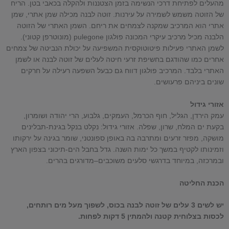
מהעלים לפתיחת דרכי הנשימה בזמן הצטננות ולהקלה בכאבי בטן. הריח
של הזוטה משמש לשמירה על עירנות. זוטה לבנה מכילה שמן אתרי, שמן
אתרי הוא המרכיב שמקנה לצמחים את ריחם. השמן האתרי של הזוטה
הלבנה מכיל מרכיב עיקרי המכונה פולגון pulegone (מונוטרפן קטוני).
לשמן האתרי פעילות פיטוטוקסית המשפיעה על יכולת הנביטה של צמחים
אחרים כמו שהודגם בחשיפת זרעי חיטה לעלים של זוטה לבנה או לשמן
האתרי בלבד. המרכיב פולגון דווח גם כבעל השפעה רעילה על חרקים
שונים ביניהם פרעושים.
אזורי גידול
עמק הירדן, הגליל, חוף הכרמל, העמקים, גלבוע, הרי יהודה ושומרון,
בקעת ים המלח, שרון, שפלה. אזורי גידול: נקלט בנקל בגינת-תבלינים
מושקה, מפזר זרעים ומתרבה בה באופן ספונטני, שומר בגינה על ירקותו
וזמינותו לקטיף במשך כל ימות השנה. גדל בחבל הים-תיכוני בצפון הארץ
ובמרכזה, במיוחד בדרגשי סלעים משוכבים–מדורגים בהרים.
הכנת החליטה
יש לשים 3 עלים של זוטה לבנה בכוס, לשפוך מעל מים רותחים,
לכסות בצלוחית קטנה ולהמתין 5 דקות לפחות.