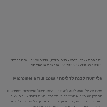
עמוד הבית
/
צמחי מרפא - עלים, תיונים, שתילים וזרעים
/
עלים לחליטה
ותיונים
/ עלי זוטה לבנה לחליטה / Micromeria fruticosa
עלי זוטה לבנה לחליטה / Micromeria fruticosa
מארז של עלי זוטה לבנה לחליטה – עשב תיבול ממשפחת השפתניים,
התבלין "זוטה" הוא המשובח ביותר לתה, טעים להפליא, וריחו נעים
ומשובח. זהו בן-שיח, המסתעף הן מבסיסו והן לכל אורכם של ענפיו
כאשר הענפים מהשנה שעברה מעוצים בבסיס הצמח.