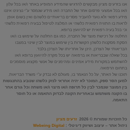
אנו בזרעים מציון מבקשים להדגיש שהמידע המופיע באתר ו/או בכל עלון
ו/או בכל אמצעי פרסום אחר של החברה ו/או מידע שנמסר ע”י נציגינו איננו
מידע רפואי ולא נועד להעביר מסרים בריאותיים כלשהם ואין בשום אופן
לראות בו התוויה רפואית כלשהי או המלצה לטיפול בבעיה רפואית כלשהי
וכי בכל בעיה רפואית יש להיוועץ ברופא.
החלטה על רכישת מוצר של החברה, כמו גם החלטה על שימוש בו ו/או
הסקת מסקנות כלשהן הקושרות בין שימוש במוצר לבין שינוי במצבו
הבריאותי של הצרכן, הינן על אחריותו של הצרכן בלבד.
בכל שאלה שבבריאות או ברפואה יש בכל מקרה להיוועץ ברופא ו/או
להשתמש במקורות מידע אמינים ומהימנים של אנשי מקצוע מוסמכים
בתחום הרפואה.
תוכנו של האתר, על כל הנאמר בו, מעולם לא נבדק ע”י משרד הבריאות.
למען הסר ספק, המוכר לא יהיה אחראי לנזק כלשהו שנובע בהתנגשות
בין המוצר שנמכר לבין כל תרופה ו/או מיצוי ו/או משחה וכל גורם אחר
בו הקונה משתמש ובאחריות הקונה לבדוק התאמה או כל חוסר
התאמה.
כל הזכויות שמורות © 2026
זרעים מציון
ניהול אתר – עיצוב ושיווק דיגיטלי :
Webeing Digital