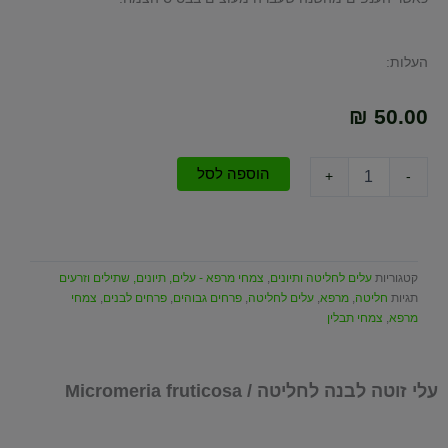
העלות:
₪
50.00
כמות
הוספה לסל
+
-
של
עלי
זוטה
לבנה
לחליטה
קטגוריות
עלים לחליטה ותיונים
,
צמחי מרפא - עלים, תיונים, שתילים וזרעים
/
תגיות
חליטה
,
מרפא
,
עלים לחליטה
,
פרחים גבוהים
,
פרחים לבנים
,
צמחי
Micromeria
מרפא
,
צמחי תבלין
fruticosa
עלי זוטה לבנה לחליטה / Micromeria fruticosa