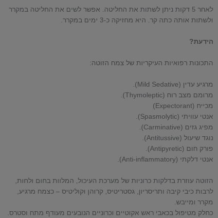
לאחר 5 דקות ניתן לשתות את החליטה. אפשר לשים את החליטה במקרר
ולשתות אותה כתה קר. היא מחזיקה כ-3 ימים במקרר.
הידעת?
התכונות רפואיות העיקריות של צמח הזוטה:
מרגיע עדין (Mild Sedative).
מרומם מצב רוח (Thymoleptic).
מכייח (Expectorant)
אנטי עוויתי (Spasmolytic).
מפיג גזים (Carminative).
נוגד שיעול (Antitussive).
פורק חום (Antipyretic).
אנטי דלקתי (Anti-inflammatory).
הזוטה עוזרת בדלקות כרוניות של מערכת העיכול, המלוות בחום ולחות,
לרבות כיבי קיבה ותריסריון, גסטריטיס, קרוהן וקוליטיס – כצמח מרגיע,
מקרר ומייבש.
כחלק מטיפול בכאבי ראש אקוטיים וכרוניים הנובעים מעודף מתח וסטרס.