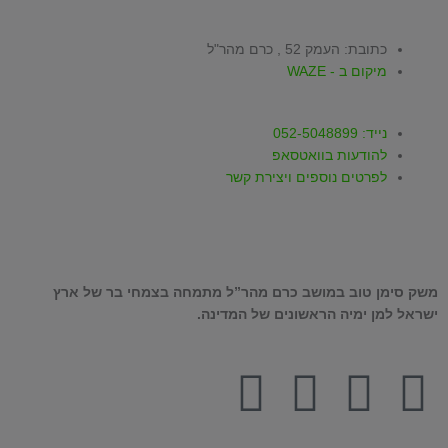
כתובת: העמק 52 , כרם מהר"ל
מיקום ב - WAZE
נייד: 052-5048899
להודעות בוואטסאפ
לפרטים נוספים ויצירת קשר
משק סימן טוב במושב כרם מהר”ל מתמחה בצמחי בר של ארץ
ישראל למן ימיה הראשונים של המדינה.
T
W
I
Y
F
i
h
n
o
a