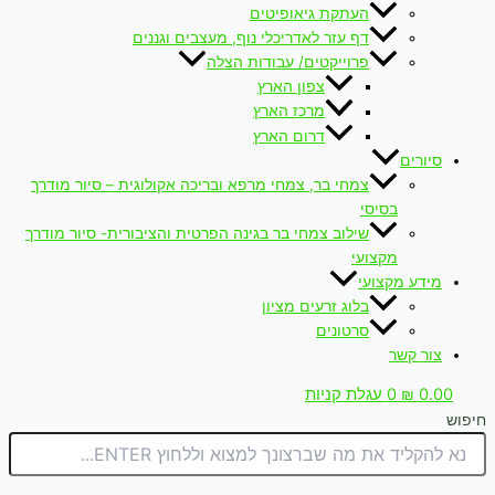
העתקת גיאופיטים
דף עזר לאדריכלי נוף, מעצבים וגננים
פרוייקטים/ עבודות הצלה
צפון הארץ
מרכז הארץ
דרום הארץ
סיורים
צמחי בר, צמחי מרפא ובריכה אקולוגית – סיור מודרך
בסיסי
שילוב צמחי בר בגינה הפרטית והציבורית- סיור מודרך
מקצועי
מידע מקצועי
בלוג זרעים מציון
סרטונים
צור קשר
0.00
₪
0
עגלת קניות
חיפוש