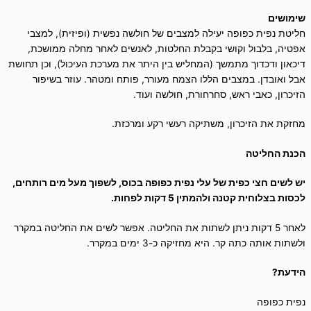
שימושים
חליטת נפית כפופה יעילה למצבים של חולשה נפשית (ופיזית), למצבי
אפטיה, בלבול וקושי בקבלת החלטות, לאנשים לאחר מחלה ממושכת,
דיכאון ודכדוך מתמשך (המחליש בין היתר את מערכת העיכול), וכן תחושת
אבל ואובדן. במצבים הללו הצמח מעורר, פותח ומטהר. עוזר בשיפור
הזיכרון, כאבי ראש, סחרחורת, חולשה ועוד.
מחזקת את הזיכרון, משתיקה רעשי רקע ומרכזת.
הכנת החליטה
יש לשים חצי כפית של עלי נפית כפופה בכוס, לשפוך מעל מים רותחים,
לכסות בצלוחית קטנה ולהמתין 5 דקות לפחות.
לאחר 5 דקות ניתן לשתות את החליטה. אפשר לשים את החליטה במקרר
ולשתות אותה כתה קר. היא מחזיקה כ-3 ימים במקרר.
הידעת?
נפית כפופה