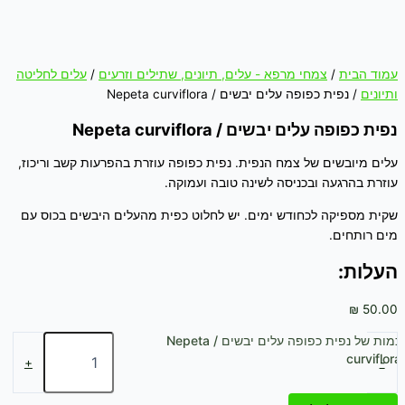
עמוד הבית
/
צמחי מרפא - עלים, תיונים, שתילים וזרעים
/
עלים לחליטה
ותיונים
/ נפית כפופה עלים יבשים / Nepeta curviflora
נפית כפופה עלים יבשים / Nepeta curviflora
עלים מיובשים של צמח הנפית. נפית כפופה עוזרת בהפרעות קשב וריכוז,
עוזרת בהרגעה ובכניסה לשינה טובה ועמוקה.
שקית מספיקה לכחודש ימים. יש לחלוט כפית מהעלים היבשים בכוס עם
מים רותחים.
העלות:
₪
50.00
כמות של נפית כפופה עלים יבשים / Nepeta
curviflora
+
-