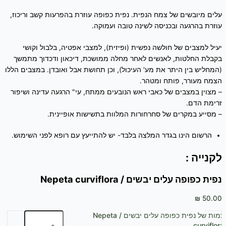
עלים מיובשים של צמח הנפית. נפית כפופה עוזרת בהפרעות קשב וריכוז,
עוזרת בהרגעה ובכניסה לשינה טובה ועמוקה.
יעיל למצבים של חולשה נפשית (ופיזית), למצבי אפטיה, בלבול וקושי
בקבלת החלטות, לאנשים לאחר מחלה ממושכת, דיכאון ודכדוך מתמשך
(המחליש בין היתר את מע' העיכול), וכן תחושת אבל ואובדן. במצבים הללו
הצמח מעורר, פותח ומטהר.
– מצוין במצבים של כאבי ראש הנובעים ממתח, עי" הרגעה עדינה ושיפור
זרימת הדם.
– מסייע במקרים של סחרחורות המלוות בתשישות אופיינית.
הרשום הינו בגדר המלצה בלבד- יש להתייעץ עם רופא לפני השימוש.
לקנייה :
נפית כפופה עלים יבשים / Nepeta curviflora
₪
50.00
כמות של נפית כפופה עלים יבשים / Nepeta
curviflora