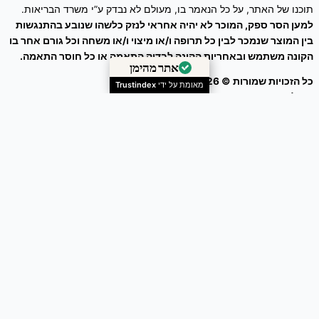
תוכנו של האתר, על כל הנאמר בו, מעולם לא נבדק ע”י משרד הבריאות.
למען הסר ספק, המוכר לא יהיה אחראי לנזק כלשהו שנובע בהתנגשות
בין המוצר שנמכר לבין כל תרופה ו/או מיצוי ו/או משחה וכל גורם אחר בו
הקונה משתמש ובאחריות הקונה לבדוק התאמה או כל חוסר התאמה.
אתר מהימן
כל הזכויות שמורות © 2026
זרעים מציון
מאומת על ידי
Trustindex
ניהול אתר – עיצוב ושיווק דיגיטלי :
Webeing Digital
נפית כפופה עלים יבשים / Nepeta curviflora
₪
50.00
-
+
Add to Cart
0
הסל שלך