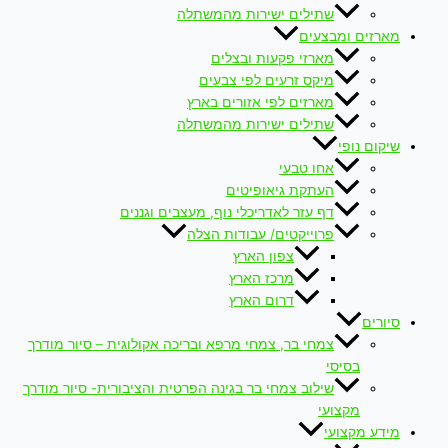
שתילים ישירות מהמשתלה
מארזים ומבצעים
מארזי פקעות ובצלים
מיקס זרעים לפי צבעים
מארזים לפי אזורים בארץ
שתילים ישירות מהמשתלה
שיקום נופי
אחו טבעי
העתקת גיאופיטים
דף עזר לאדריכלי נוף, מעצבים וגננים
פרוייקטים/ עבודות הצלה
צפון הארץ
מרכז הארץ
דרום הארץ
סיורים
צמחי בר, צמחי מרפא ובריכה אקולוגית – סיור מודרך
בסיסי
שילוב צמחי בר בגינה הפרטית והציבורית- סיור מודרך
מקצועי
מידע מקצועי