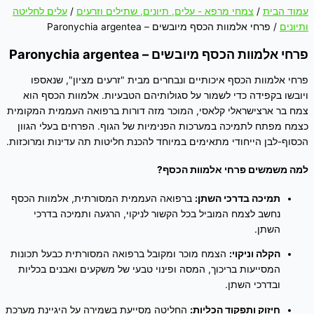
עמוד הבית
/
צמחי מרפא - עלים, תיונים, שתילים וזרעים
/
עלים לחליטה
ותיונים
/ פרחי אלמוות הכסף מיובשים – Paronychia argentea
פרחי אלמוות הכסף מיובשים – Paronychia argentea
פרחי אלמוות הכסף איכותיים ונבחרים מבית "זרעים מציון", שנאספו
ויובשו בקפידה כדי לשמור על סגולותיהם הטבעיות. אלמוות הכסף הוא
צמח בר ארצישראלי קלאסי, המוכר מזה דורות ברפואה העממית המקומית
כצמח מפתח לתמיכה במערכות הפנימיות של הגוף. הפרחים בעלי הגוון
הכסוף-לבן הייחודי מתאימים במיוחד להכנת חליטות תה עדינות ומרוכזות.
למה משמשים פרחי אלמוות הכסף?
תמיכה בדרכי השתן:
ברפואה העממית המסורתית, אלמוות הכסף
נחשב לצמח המוביל בכל הקשור לניקוי, הרגעה ותמיכה בדרכי
השתן.
הקלה וניקוי:
הצמח מוכר ומקובל ברפואה המסורתית כבעל תכונות
המסייעות בריכוך, המסה ופינוי טבעי של משקעים ואבנים בכליות
ובדרכי השתן.
חיזוק ותפקוד הכליות:
החליטה מסייעת בשמירה על היגיינת מערכת