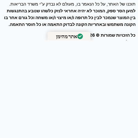
תוכנו של האתר, על כל הנאמר בו, מעולם לא נבדק ע”י משרד הבריאות.
למען הסר ספק, המוכר לא יהיה אחראי לנזק כלשהו שנובע בהתנגשות
בין המוצר שנמכר לבין כל תרופה ו/או מיצוי ו/או משחה וכל גורם אחר בו
הקונה משתמש ובאחריות הקונה לבדוק התאמה או כל חוסר התאמה.
כל הזכויות שמורות © 2026
זרעים מציון
אתר מהימן
ניהול אתר – עיצוב ושיווק דיגיטלי :
Webeing Digital
מאומת על ידי
Trustindex
פרחי אלמוות הכסף מיובשים – Paronychia argentea
130.00
₪
המחיר המקורי היה: ₪ 130.00.
100.00
₪
המחיר הנוכחי הוא: ₪ 100.00.
-
+
Add to Cart
0
הסל שלך