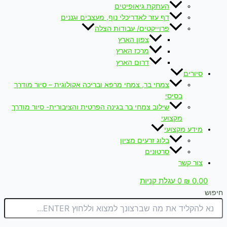
העתקת גיאופיטים
דף עזר לאדריכלי נוף, מעצבים וגננים
פרוייקטים/ עבודות הצלה
צפון הארץ
מרכז הארץ
דרום הארץ
סיורים
צמחי בר, צמחי מרפא ובריכה אקולוגית – סיור מודרך
בסיסי
שילוב צמחי בר בגינה הפרטית והציבורית- סיור מודרך
מקצועי
מידע מקצועי
בלוג זרעים מציון
סרטונים
צור קשר
0.00
₪
0
עגלת קניות
חיפוש