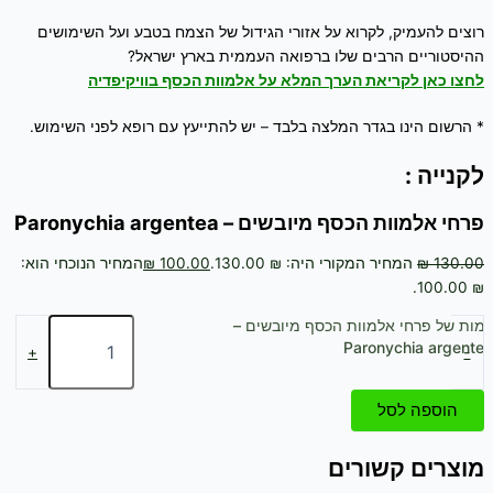
רוצים להעמיק, לקרוא על אזורי הגידול של הצמח בטבע ועל השימושים
ההיסטוריים הרבים שלו ברפואה העממית בארץ ישראל?
לחצו כאן לקריאת הערך המלא על אלמוות הכסף בוויקיפדיה
* הרשום הינו בגדר המלצה בלבד – יש להתייעץ עם רופא לפני השימוש.
לקנייה :
פרחי אלמוות הכסף מיובשים – Paronychia argentea
130.00
₪
המחיר המקורי היה: ₪ 130.00.
100.00
₪
המחיר הנוכחי הוא:
₪ 100.00.
כמות של פרחי אלמוות הכסף מיובשים –
Paronychia argentea
+
-
הוספה לסל
מוצרים קשורים