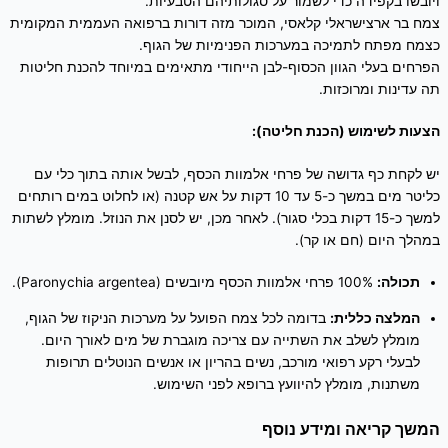
ויובשו בקפידה כדי לשמור על סגולותיהם הטבעיות.
צמח בר ארצישראלי קלאסי, המוכר מזה דורות ברפואה העממית המקומית
כצמח מפתח לתמיכה במערכות הפנימיות של הגוף.
הפרחים בעלי הגוון הכסוף-לבן הייחודי מתאימים במיוחד להכנת חליטות
תה עדינות ומרוכזות.
הצעות לשימוש (הכנת חליטה):
יש לקחת כף גדושה של פרחי אלמוות הכסף, לבשל אותה בתוך כלי עם
כליטר מים במשך כ-5 עד 10 דקות על אש קטנה (או לחלוט במים רותחים
למשך כ-15 דקות בכלי סגור). לאחר מכן, יש לסנן את הנוזל. מומלץ לשתות
במהלך היום (חם או קר).
תכולה:
100% פרחי אלמוות הכסף מיובשים (Paronychia argentea).
המלצה כללית:
בדומה לכל צמח הפועל על מערכות הניקוז של הגוף,
מומלץ לשלב את השתייה עם צריכה מוגברת של מים לאורך היום.
לבעלי רקע רפואי מורכב, נשים בהריון או אנשים הנוטלים תרופות
משתנות, מומלץ להיוועץ ברופא לפני השימוש.
המשך קריאה ומידע נוסף