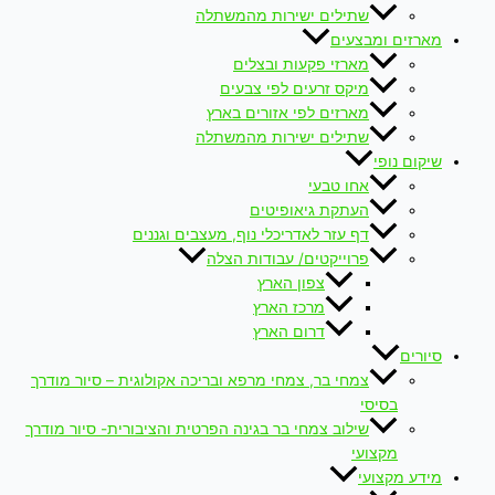
שתילים ישירות מהמשתלה
מארזים ומבצעים
מארזי פקעות ובצלים
מיקס זרעים לפי צבעים
מארזים לפי אזורים בארץ
שתילים ישירות מהמשתלה
שיקום נופי
אחו טבעי
העתקת גיאופיטים
דף עזר לאדריכלי נוף, מעצבים וגננים
פרוייקטים/ עבודות הצלה
צפון הארץ
מרכז הארץ
דרום הארץ
סיורים
צמחי בר, צמחי מרפא ובריכה אקולוגית – סיור מודרך
בסיסי
שילוב צמחי בר בגינה הפרטית והציבורית- סיור מודרך
מקצועי
מידע מקצועי