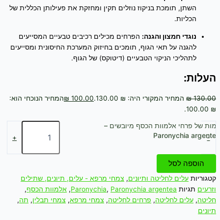
השתן, תומכת בניקוז נוזלים תקין ומחזקת את פעילותן הכללית של
הכליות.
נוגדי חמצון והגנה:
הפרחים מכילים רכיבים טבעיים המסייעים
להגנה על תאי הגוף, תומכים בחיזוק המערכת החיסונית ומסייעים
לתהליכי הניקוי הטבעיים (דיטוקס) של הגוף.
העלות:
130.00
₪
המחיר המקורי היה: ₪ 130.00.
100.00
₪
המחיר הנוכחי הוא:
₪ 100.00.
כמות של פרחי אלמוות הכסף מיובשים –
Paronychia argentea
+
-
הוספה לסל
קטגוריות
עלים לחליטה ותיונים
,
צמחי מרפא - עלים, תיונים, שתילים
וזרעים
תגיות
Paronychia argentea
,
Paronychia
,
אלמוות הכסף
,
חליטה
,
עלים לחליטה
,
פרחים לחליטה
,
צמחי מרפא
,
צמחי תבלין
,
תה
,
תיונים