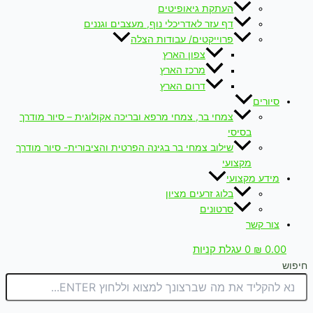
העתקת גיאופיטים
דף עזר לאדריכלי נוף, מעצבים וגננים
פרוייקטים/ עבודות הצלה
צפון הארץ
מרכז הארץ
דרום הארץ
סיורים
צמחי בר, צמחי מרפא ובריכה אקולוגית – סיור מודרך
בסיסי
שילוב צמחי בר בגינה הפרטית והציבורית- סיור מודרך
מקצועי
מידע מקצועי
בלוג זרעים מציון
סרטונים
צור קשר
0.00
₪
0
עגלת קניות
חיפוש