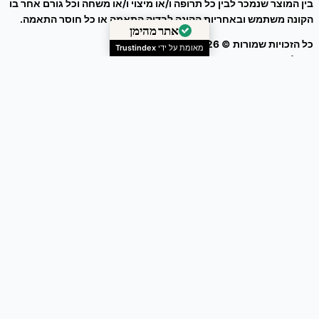
בין המוצר שנמכר לבין כל תרופה ו/או מיצוי ו/או משחה וכל גורם אחר בו
הקונה משתמש ובאחריות הקונה לבדוק התאמה או כל חוסר התאמה.
כל הזכויות שמורות © 2026
זרעים מציון
אתר מהימן
ניהול אתר – עיצוב ושיווק דיגיטלי :
Webeing Digital
מאומת על ידי
Trustindex
צפורני-חתול מצויות / Calendula arvensis
38.00
₪
המחיר המקורי היה: ₪ 38.00.
35.00
₪
המחיר הנוכחי הוא: ₪ 35.00.
-
+
Add to Cart
0
הסל שלך