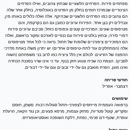
מפתחים פירות. הפרחים הלשוניים שבחוץ צהובים, ואילו הפרחים
הצינוריים שבמרכז חומים בחלק מן הפרטים באוכלוסיה, בחלק אחר שלה
הם צהובים כמו הפרחים הלשוניים שבהיקף. אלה ואלה כלולים באותו מין,
ונבדלים רק בגֶן אחד. הפירות ערוכים כמובן גם הם בקרקפת, והם
מטיפוסים שונים: המרכזיים קטנים וכפופים כזחל; סביבם ערוכים פירות
דמויי סירה; ובחוץ בולטים פירות עם כנפיים לאורכם ומקור בראשם, ואלה
הם המזכירים ציפורניים שלופות של חתול. נראה כי לכל אחד מטיפוסים
אלה (המתחלקים עוד לתת-טיפוסים אחדים) יש יתרון משלו באחת מדרכי
ההפצה של הזרעים. לכולם אין כלל ציצית כמו לרוב בני משפחתם (השוה
לסביון). הצמח כה שכיח ונטוע חזק בנוף, עד כי אינו שרוי בסכנת הכחדה
ואינו מוגן. הפרח מואבק גם על-ידי זבובים וגם על-ידי דבורים.
חודשי פריחה
דצמבר- אפריל
שימושים
ברפואה העממית מייחסים לצפורני-חתול סגולות רבות: מְשַׁתֵּן, חוסם
ומקריש, קוטל פטריות, מחזק עצמות, מרפא פצעים, וכן נגד הקאה, הרעלת
עופרת, שטף-דם פנימי, נפחת, דלקת השופכה ואוסטיאופורזיס.
אזורי גידול