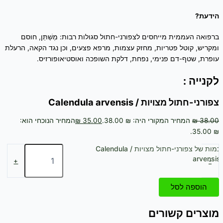
הידעת?
ברפואה העממית מייחסים לצפורני-חתול סגולות רבות: מְשַׁתֵּן, חוסם
ומקריש, קוטל פטריות, מחזק עצמות, מרפא פצעים, וכן נגד הקאה, הרעלת
עופרת, שטף-דם פנימי, נפחת, דלקת השופכה ואוסטיאופורזיס.
לקנייה :
צפורני-חתול מצויות / Calendula arvensis
38.00
₪
המחיר המקורי היה: ₪ 38.00.
35.00
₪
המחיר הנוכחי הוא:
₪ 35.00.
כמות של צפורני-חתול מצויות / Calendula
arvensis
+
-
הוספה לסל
מוצרים קשורים