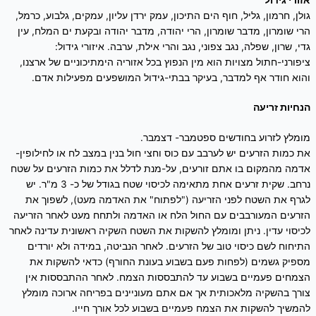
גולן, חרמון, גליל, חוף הים התיכון, עמק ירדן עליון, עמקים, גלבוע, כרמל,
הרי שומרון, מדבר שומרון, הרי יהודה, מדבר יהודה ובקעת ים המלח, עין
גדי, שרון, שפלה, נגב צפוני, נגב והרי אילת, ערבה. איזורי גידול:
ציפורני-חתול מצויות הוא מין הנפוץ בכל אזוריה הימתיכוניים של ארצנו,
והוא חודר אף למדבר, בעיקר בבתי-גידול המושפעים מפעילות אדם.
הנחיות זריעה
מומלץ לזרוע בחודשים ספטמבר- דצמבר.
את כמות הזרעים יש לערבב עם כוס וחצי חול בנין במצב לח או לחילופין-
אדמה מהמקום בו אתם זורעים, על-מנת לדלל את כמות הזרעים על שטח
נרחב. שקית זרעים אחת מתאימה לכיסוי שטח בגודל של כ- 3 מ"ר. יש
לגרף את השטח לפני הזריעה ("לפתוח" את האדמה מעט), לשפוך את
הזרעים המעורבבים עם החול הלח או האדמה ולתחח מעט לאחר הזריעה
לכיסוי עדין. ניתן ומומלץ להשקות את השטח השקיה ראשונית עדינה לאחר
התיחוח לשם כיסוי טוב של הזרעים. לאחר הנביטה, במידה ולא יורדים
מספיק גשמים (לפחות פעם בשבוע בעונת החורף) כדאי להשקות את
הצמחים פעמיים בשבוע עד להתבססות הצמח. לאחר ההתבססות אין
צורך בהשקיה מלאכותית אך אם אתם מעוניינים בפריחה ארוכה מומלץ
להמשיך להשקות את הצמח פעמיים בשבוע לכל אורך חייו.