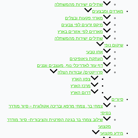
שתילים ישירות מהמשתלה
מארזים ומבצעים
מארזי פקעות ובצלים
מיקס זרעים לפי צבעים
מארזים לפי אזורים בארץ
שתילים ישירות מהמשתלה
שיקום נופי
אחו טבעי
העתקת גיאופיטים
דף עזר לאדריכלי נוף, מעצבים וגננים
פרוייקטים/ עבודות הצלה
צפון הארץ
מרכז הארץ
דרום הארץ
סיורים
צמחי בר, צמחי מרפא ובריכה אקולוגית – סיור מודרך
בסיסי
שילוב צמחי בר בגינה הפרטית והציבורית- סיור מודרך
מקצועי
מידע מקצועי