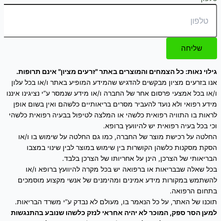
שליחה
גילוי נאות: כל הצמחים והמוצרים באתר "זרעים מציון" אינם תרופות.
אנו בזרעים מציון מבקשים להדגיש שהמידע המופיע באתר ו/או בכל עלון
ו/או בכל אמצעי פרסום אחר של החברה ו/או מידע שנמסר ע”י נציגינו איננו
מידע רפואי ולא נועד להעביר מסרים בריאותיים כלשהם ואין בשום אופן
לראות בו התוויה רפואית כלשהי או המלצה לטיפול בבעיה רפואית כלשהי
וכי בכל בעיה רפואית יש להיוועץ ברופא.
החלטה על רכישת מוצר של החברה, כמו גם החלטה על שימוש בו ו/או
הסקת מסקנות כלשהן הקושרות בין שימוש במוצר לבין שינוי במצבו
הבריאותי של הצרכן, הינן על אחריותו של הצרכן בלבד.
בכל שאלה שבבריאות או ברפואה יש בכל מקרה להיוועץ ברופא ו/או
להשתמש במקורות מידע אמינים ומהימנים של אנשי מקצוע מוסמכים
בתחום הרפואה.
תוכנו של האתר, על כל הנאמר בו, מעולם לא נבדק ע”י משרד הבריאות.
למען הסר ספק, המוכר לא יהיה אחראי לנזק כלשהו שנובע בהתנגשות