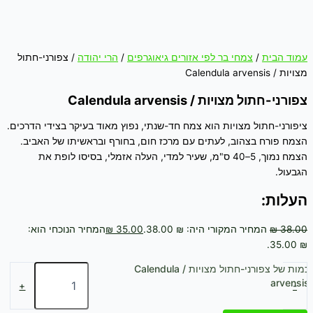
עמוד הבית
/
צמחי בר לפי אזורים גיאוגרפים
/
הרי יהודה
/ צפורני-חתול
מצויות / Calendula arvensis
צפורני-חתול מצויות / Calendula arvensis
ציפורני-חתול מצויות הוא צמח חד-שנתי, נפוץ מאוד בעיקר בצידי הדרכים.
הצמח פורח בצהוב, לעתים עם מרכז חום, בחורף ובראשיתו של האביב.
הצמח נמוך, 5–40 ס"מ, שעיר למדי, העלה אזמלי, בסיסו לופת את
הגבעול.
העלות:
38.00
₪
המחיר המקורי היה: ₪ 38.00.
35.00
₪
המחיר הנוכחי הוא:
₪ 35.00.
כמות של צפורני-חתול מצויות / Calendula
arvensis
+
-