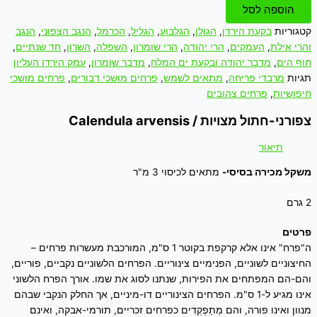
הוספה לסל
קטגוריות
בקעת הירדן
,
הגולן
,
הגלבוע
,
הגליל
,
הכרמל
,
הנגב הצפוני
,
הנגב
והרי אילת
,
העמקים
,
הרי יהודה
,
הרי שומרון
,
השפלה
,
השרון
,
חד שנתיים
,
חוף הים
,
מדבר יהודה ובקעת ים המלח
,
מדבר שומרון
,
עמק הירדן העליון
תגיות
מרבדי פריחה
,
מתאים לשמש
,
פרחים מושכי דבורים
,
פרחים מושכי
חיפושיות
,
פרחים צהובים
צפורני-חתול מצויות / Calendula arvensis
תיאור
משקל מכירה בסיסי-
מתאים לכיסוי 3 מ"ר
2 גרם
פרטים
ה"פרח" אינו אלא קרקפת בקוטר 1 ס"מ, המורכבת מעשרות פרחים –
החיצוניים לשוניים, הפנימיים צינוריים. הפרחים הלשוניים נקביים, פוריים,
והם-הם המפתחים את הפירות, שנתנו לסוג את שמו. אורך הפרח הלשוני
אינו מגיע ל-1 ס"מ. הפרחים הצינוריים דו-מיניים, אך החלק הנקבי שבהם
מנוון ואינו פורה, והם מְתַפְקְדִים כפרחים זכריים, תורמי-אבקה, ואינם