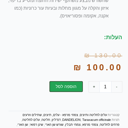
שהשורש מבצע משתקף ישירות החוצה ומסייע בריפוי,
איזון והקלה על מגוון מחלות ובעיות עור כרוניות (כמו
אקנה, אקזמה ופסוריאזיס).
העלות:
המחיר
המחיר
₪
130.00
הנוכחי
המקורי
₪
100.00
היה:
הוא:
₪ 130.00.
₪ 100.00.
כמות
הוספה לסל
+
-
של
שורש
שן
הארי
-
קטגוריות
עלים לחליטה ותיונים
,
צמחי מרפא - עלים, תיונים, שתילים וזרעים
Taraxacum
תגיות
Taraxacum officinale
,
DANDELION
,
דנדליון
,
חליטה
,
עלים לחליטה
,
officinale
פרחים לחליטה
,
צמחי מרפא
,
צמחי תבלין
,
שורש שן הארי
,
שינן רפואי
,
שן הארי
,