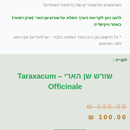
השימושים ההיסטוריים שלו ברפואת הצמחים?
שורש שן הארי (שינן רפואי)
לחצו כאן לקריאת הערך המלא על
באתר וויקיפדיה
* כל הרשום כאן הינו בגדר המלצה בלבד – יש להתייעץ עם רופא
לפני השימוש.
לקנייה :
שורש שן הארי – Taraxacum
Officinale
המחיר
המחיר
₪
130.00
הנוכחי
המקורי
₪
100.00
היה:
הוא: