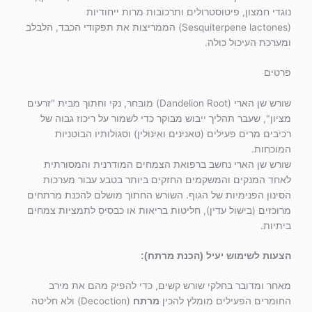
נוגדי חמצון, פיטוסטרולים ותרכובות מרות ייחודיות
(Sesquiterpene lactones) הממריצות את תפקודי הכבד, הלבלב
ומערכת העיכול כולה.
פרטים
שורש שן הארי (Dandelion Root) מובחר, נקי וחתוך מבית "זרעים
מציון", שעבר תהליך ייבוש מבוקר כדי לשמור על ריכוז גבוה של
רכיבים מרים פעילים (טאנינים ואינולין) וסגולותיו הבוטניות
המוכחות.
שורש שן הארי נחשב ברפואת הצמחים המודרנית והמסורתית
לאחד המנקים והמשקמים החזקים ביותר בטבע עבור מערכות
הסינון הפנימיות של הגוף. השורש החתוך מושלם להכנת מרתחים
מרוכזים (בישול עדין), חליטות בריאות או כבסיס לתמציות צמחים
ביתיות.
הצעות לשימוש יעיל (הכנת מרתח):
מאחר ומדובר בחלקי שורש קשים, כדי להפיק מהם את מירב
החומרים הפעילים מומלץ להכין
מרתח
(Decoction) ולא חליטה