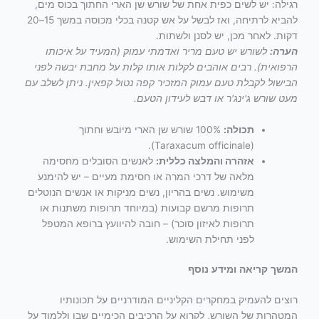
רגילה: יש לשים כפית אחת של שורש שן הארי החתוך בכוס מים,
להביא לרתיחה, ואז לבשל על אש קטנה בכלי מכוסה במשך 15–20
דקות. לאחר מכן, יש לסנן ולשתות.
הערה:
לשורש יש טעם מריר ואדמתי עמוק (המעיד על איכותו
הרפואית). רבים אוהבים לקלות אותו קלות על מחבת יבשה לפני
הבישול לקבלת טעם עמוק המזכיר קפה נטול קפאין. ניתן לשלב עם
מעט שורש ג'ינג'ר או דבש לעידון הטעם.
תכולה:
100% שורש שן הארי מיובש וחתוך
(Taraxacum officinale).
אזהרה והמלצה כללית:
לאנשים הסובלים מחסימה
מלאה של דרכי המרה או חסימת מעיים – יש להימנע
משימוש. נשים בהריון, נשים מניקות או אנשים הנוטלים
תרופות מרשם קבועות (במיוחד תרופות משתנות או
תרופות לאיזון סוכר) – חובה להיוועץ ברופא המטפל
לפני תחילת השימוש.
המשך קריאה ומידע נוסף
רוצים להעמיק במחקרים הקליניים המודרניים על תכונותיו
המטהרות של השורש, לקרוא על הרכיבים הכימיים שבו וללמוד על