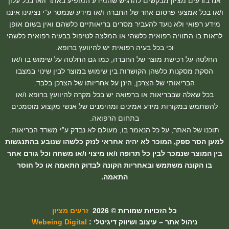
אנו בזרעים מציון מבקשים להדגיש שהמידע המופיע באתר ו/או בכל עלון
ו/או בכל אמצעי פרסום אחר של החברה ו/או מידע שנמסר ע”י נציגינו איננו
מידע רפואי ולא נועד להעביר מסרים בריאותיים כלשהם ואין בשום אופן
לראות בו התוויה רפואית כלשהי או המלצה לטיפול בבעיה רפואית כלשהי
וכי בכל בעיה רפואית יש להיוועץ ברופא.
החלטה על רכישת מוצר של החברה, כמו גם החלטה על שימוש בו ו/או
הסקת מסקנות כלשהן הקושרות בין שימוש במוצר לבין שינוי במצבו
הבריאותי של הצרכן, הינן על אחריותו של הצרכן בלבד.
בכל שאלה שבבריאות או ברפואה יש בכל מקרה להיוועץ ברופא ו/או
להשתמש במקורות מידע אמינים ומהימנים של אנשי מקצוע מוסמכים
בתחום הרפואה.
תוכנו של האתר, על כל הנאמר בו, מעולם לא נבדק ע”י משרד הבריאות.
למען הסר ספק, המוכר לא יהיה אחראי לנזק כלשהו שנובע בהתנגשות
בין המוצר שנמכר לבין כל תרופה ו/או מיצוי ו/או משחה וכל גורם אחר
בו הקונה משתמש ובאחריות הקונה לבדוק התאמה או כל חוסר
התאמה.
כל הזכויות שמורות © 2026
זרעים מציון
ניהול אתר – עיצוב ושיווק דיגיטלי :
Webeing Digital