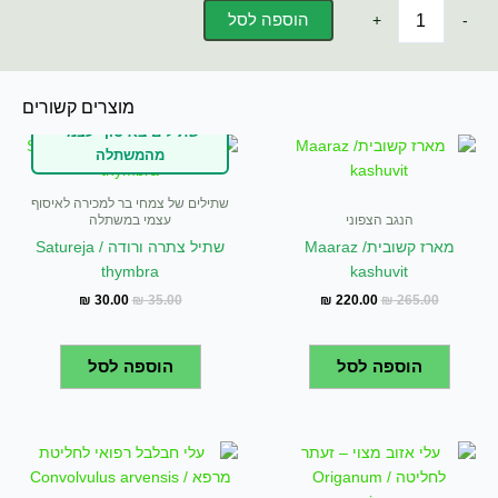
כמות
הוספה לסל
+
-
₪ 130.00.
₪ 100.00.
של
שורש
שן
הארי
מוצרים קשורים
-
שתילים באיסוף עצמי
Taraxacum
המחיר
המחיר
המחיר
המחיר
מהמשתלה
המקורי
הנוכחי
המקורי
הנוכחי
officinale
היה:
הוא:
היה:
הוא:
₪ 30.00.
₪ 35.00.
₪ 220.00.
₪ 265.00.
שתילים של צמחי בר למכירה לאיסוף
הנגב הצפוני
עצמי במשתלה
מארז קשובית/ Maaraz
שתיל צתרה ורודה / Satureja
thymbra
kashuvit
₪
30.00
₪
35.00
₪
220.00
₪
265.00
הוספה לסל
הוספה לסל
המחיר
המחיר
המקורי
הנוכחי
היה:
הוא: