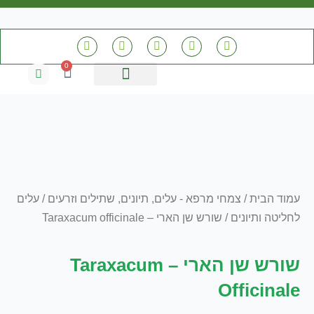
ילוג
תוכן
T
W
I
Y
F
i
h
n
o
a
k
a
s
u
c
0
עגלת
t
t
t
t
e
קניות
o
s
a
u
b
k
a
g
b
o
שיקום נופי
מידע מקצועי
מארזים ומבצעים
חנות המשתלה
p
r
e
o
p
a
k
m
-
f
עמוד הבית
/
צמחי מרפא - עלים, תיונים, שתילים וזרעים
/
עלים
לחליטה ותיונים
/ שורש שן הארי – Taraxacum officinale
שורש שן הארי – Taraxacum
Officinale