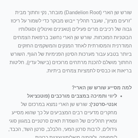
שורש שן הארי (Dandelion Root) מובחר, נקי וחתוך מבית
"זרעים מציון", שעבר תהליך ייבוש מבוקר כדי לשמור על ריכוז
גבוה של רכיבים מרים פעילים (טאנינים ואינולין) וסגולותיו
הבוטניות המוכחות. שורש שן הארי נחשב ברפואת הצמחים
המודרנית והמסורתית לאחד המנקים והמשקמים החזקים
ביותר בטבע עבור מערכות הסינון הפנימיות של הגוף. השורש
החתוך מושלם להכנת מרתחים מרוכזים (בישול עדין), חליטות
בריאות או כבסיס לתמציות צמחים ביתיות.
למה מסייע שורש שן הארי?
ליווי ותמיכה במצבים מורכבים (פוטנציאל
אנטי-סרטני):
שורש שן הארי נמצא במרכזם של
מחקרים מדעיים רבים המצביעים על כך שהוא מסייע
ומאיץ תהליכים של השמדת תאים סרטניים במגוון סוגי
גידולים, לרבות סרטן המעי, הלבלב, סרטן השד, הכבד,
לימפומה, ולוקמיה מיאלומונוציטית כרונית.