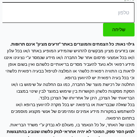
שליחה
גילוי נאות: כל הצמחים והמוצרים באתר "זרעים מציון" אינם תרופות.
אנו בזרעים מציון מבקשים להדגיש שהמידע המופיע באתר ו/או בכל עלון
ו/או בכל אמצעי פרסום אחר של החברה ו/או מידע שנמסר ע”י נציגינו איננו
מידע רפואי ולא נועד להעביר מסרים בריאותיים כלשהם ואין בשום אופן
לראות בו התוויה רפואית כלשהי או המלצה לטיפול בבעיה רפואית כלשהי
וכי בכל בעיה רפואית יש להיוועץ ברופא.
החלטה על רכישת מוצר של החברה, כמו גם החלטה על שימוש בו ו/או
הסקת מסקנות כלשהן הקושרות בין שימוש במוצר לבין שינוי במצבו
הבריאותי של הצרכן, הינן על אחריותו של הצרכן בלבד.
בכל שאלה שבבריאות או ברפואה יש בכל מקרה להיוועץ ברופא ו/או
להשתמש במקורות מידע אמינים ומהימנים של אנשי מקצוע מוסמכים
בתחום הרפואה.
תוכנו של האתר, על כל הנאמר בו, מעולם לא נבדק ע”י משרד הבריאות.
למען הסר ספק, המוכר לא יהיה אחראי לנזק כלשהו שנובע בהתנגשות