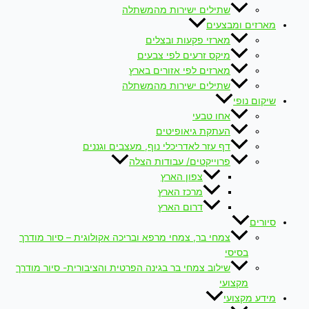
שתילים ישירות מהמשתלה
מארזים ומבצעים
מארזי פקעות ובצלים
מיקס זרעים לפי צבעים
מארזים לפי אזורים בארץ
שתילים ישירות מהמשתלה
שיקום נופי
אחו טבעי
העתקת גיאופיטים
דף עזר לאדריכלי נוף, מעצבים וגננים
פרוייקטים/ עבודות הצלה
צפון הארץ
מרכז הארץ
דרום הארץ
סיורים
צמחי בר, צמחי מרפא ובריכה אקולוגית – סיור מודרך
בסיסי
שילוב צמחי בר בגינה הפרטית והציבורית- סיור מודרך
מקצועי
מידע מקצועי