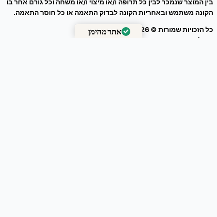
בין המוצר שנמכר לבין כל תרופה ו/או מיצוי ו/או משחה וכל גורם אחר בו
הקונה משתמש ובאחריות הקונה לבדוק התאמה או כל חוסר התאמה.
כל הזכויות שמורות © 2026
זרעים מציון
אתר מהימן
ניהול אתר – עיצוב ושיווק דיגיטלי :
Webeing Digital
מאומת על ידי
Trustindex
שוש קוצני / Glycyrrhiza echinata
₪
43.00
-
+
Add to Cart
0
הסל שלך