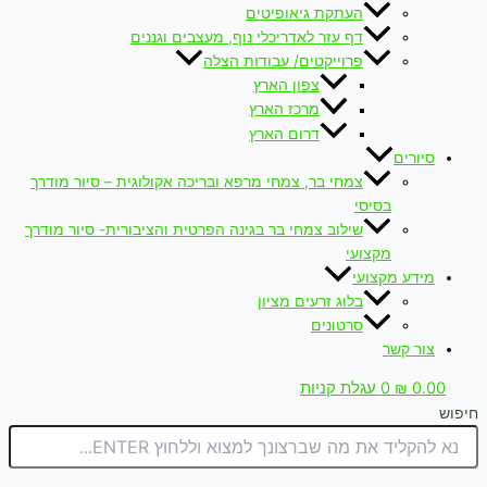
העתקת גיאופיטים
דף עזר לאדריכלי נוף, מעצבים וגננים
פרוייקטים/ עבודות הצלה
צפון הארץ
מרכז הארץ
דרום הארץ
סיורים
צמחי בר, צמחי מרפא ובריכה אקולוגית – סיור מודרך
בסיסי
שילוב צמחי בר בגינה הפרטית והציבורית- סיור מודרך
מקצועי
מידע מקצועי
בלוג זרעים מציון
סרטונים
צור קשר
0.00
₪
0
עגלת קניות
חיפוש