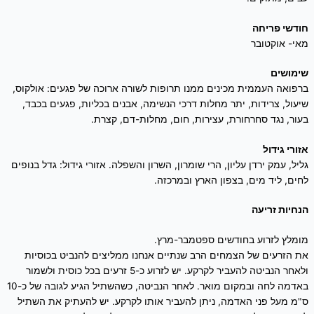
חודשי פריחה
מאי- אוקטובר
שימושים
ברפואה העממית מכינים ממנו תרופות לשורה ארוכה של פגעים: אולקוס,
שיעול, צרידות, יתר מחלות דרכי הנשימה, אבנים בכליות, פגעים בכבד,
בעור, נגד סחרחורת, עצירות, חום, מחלות-דם, קצרת.
אזורי גידול
גליל, עמק ירדן עליון, הרי שומרון, השרון והשפלה. אזורי גידול: גדל בנופים
לחים, ליד מים, בצפון הארץ ובמרכזה.
הנחיות זריעה
מומלץ לזרוע בחודשים ספטמבר-מרץ.
את הזרעים של הצמחים הרב שנתיים אנחנו ממליצים להנביט בכוסיות
ולאחר הנביטה להעביר לקרקע. יש לזרוע כ-5 זרעים בכל כוסית ולשמור
באדמה לחה ובמקום מואר. לאחר הנביטה, כשהשתיל הגיע לגובה של כ-10
ס"מ מעל פני האדמה, ניתן להעביר אותו לקרקע. יש להעתיק את השתיל