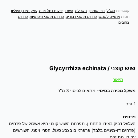
קטגוריות
הגליל
,
הרי שומרון
,
השפלה
,
השרון
,
זרעים נחל וגדה
,
עמק הירדן העליון
תגיות
מתאים לשמש
,
פרחים מושכי דבורים
,
פרחים מושכי חיפושיות
,
פרחים
צהובים
שוש קוצני / Glycyrrhiza echinata
תיאור
משקל מכירה בסיסי-
מתאים לכיסוי 3 מ"ר
1 גרם
פרטים
העלעל דביק בצידו התחתון. תפרחת השוש קוצני היא אשכול של פרחים
(פרחים דו-מיניים בלבד) פרפרניים בצבע סגול. הפרי זיפני. השורשים
עבים, מתוקים.