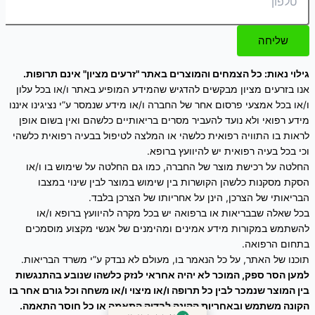
שליחה
גילוי נאות: כל הצמחים והמוצרים באתר "זרעים מציון" אינם תרופות.
אנו בזרעים מציון מבקשים להדגיש שהמידע המופיע באתר ו/או בכל עלון
ו/או בכל אמצעי פרסום אחר של החברה ו/או מידע שנמסר ע”י נציגינו איננו
מידע רפואי ולא נועד להעביר מסרים בריאותיים כלשהם ואין בשום אופן
לראות בו התוויה רפואית כלשהי או המלצה לטיפול בבעיה רפואית כלשהי
וכי בכל בעיה רפואית יש להיוועץ ברופא.
החלטה על רכישת מוצר של החברה, כמו גם החלטה על שימוש בו ו/או
הסקת מסקנות כלשהן הקושרות בין שימוש במוצר לבין שינוי במצבו
הבריאותי של הצרכן, הינן על אחריותו של הצרכן בלבד.
בכל שאלה שבבריאות או ברפואה יש בכל מקרה להיוועץ ברופא ו/או
להשתמש במקורות מידע אמינים ומהימנים של אנשי מקצוע מוסמכים
בתחום הרפואה.
תוכנו של האתר, על כל הנאמר בו, מעולם לא נבדק ע”י משרד הבריאות.
למען הסר ספק, המוכר לא יהיה אחראי לנזק כלשהו שנובע בהתנגשות
בין המוצר שנמכר לבין כל תרופה ו/או מיצוי ו/או משחה וכל גורם אחר בו
הקונה משתמש ובאחריות הקונה לבדוק התאמה או כל חוסר התאמה.