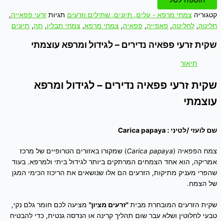
קטגוריה
צמחי מרפא - עלים, תיונים, שתילים וזרעים
תגיות
זרעי פפאייה
,
חליטה
,
לחליטה
,
פאפייה
,
פפאיה
,
צמחי מרפא
,
צמחי תבלין
,
תה
,
תיונים
שקית זרעי פפאיה נדירים – לגידול ומרפא עוצמתי
תיאור
שקית זרעי פפאיה נדירים – לגידול ומרפא
עוצמתי
שם לועזי /לטיני : Carica papaya
צמח הפפאיה (
Carica papaya
) שמקורו באזורים הטרופיים של מרכז
אמריקה, הוא אחד הצמחים המרתקים ביותר לגידול ביתי ולמרפא. בעוד
שהפרי מעניק מתיקות, הזרעים הם אלו שנושאים את הריכוז הכימי המגן
של הצמח.
שקית הזרעים המובחרת מבית
"זרעים מציון"
מציעה לכם חומר גלם נקי,
טבעי לחלוטין ושלא עבר שום תהליך קרינה או הנדסה גנטית, כדי להבטיח