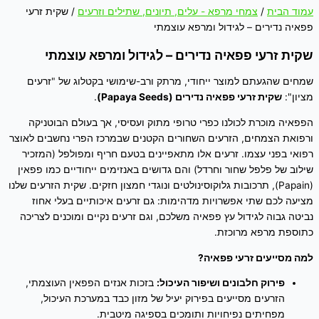
עמוד הבית
/
צמחי מרפא - עלים, תיונים, שתילים וזרעים
/ שקית זרעי
פפאיה נדירים – לגידול ומרפא עוצמתי
שקית זרעי פפאיה נדירים – לגידול ומרפא עוצמתי
שמחים שהגעתם למוצר ייחודי, מרתק ורב-שימושי בקטלוג של "זרעים
מציון":
שקית זרעי פפאיה נדירים (Papaya Seeds)
.
הפפאיה מוכרת לכולנו כפרי טרופי מתוק ועסיסי, אך בעולם הבוטניקה
ורפואת הצמחים, הזרעים השחורים הקטנים שבמרכז הפרי נחשבים לאוצר
רפואי בפני עצמו. זרעים אלו מתאפיינים בטעם חריף ומפולפל (המזכיר
שילוב של פלפל שחור וחרדל) והם גדושים באנזימים ייחודיים כמו פפאין
(Papain), תרכובות גלוקוסינולטים ונוגדי חמצון חזקים. שקית הזרעים שלנו
מציעה לכם שתי אפשרויות מדהימות: גם זרעים איכותיים בעלי אחוז
נביטה גבוה לגידול עץ פפאיה משלכם, וגם זרעים נקיים ומוכנים לצריכה
כתוספת מרפא מרוכזת.
למה מסייעים זרעי פפאיה?
פירוק חלבונים ושיפור העיכול:
בזכות אנזים הפפאין העוצמתי,
הזרעים מסייעים בפירוק יעיל של מזון כבד במערכת העיכול,
מפחיתים נפיחויות ותומכים בספיגה מיטבית.