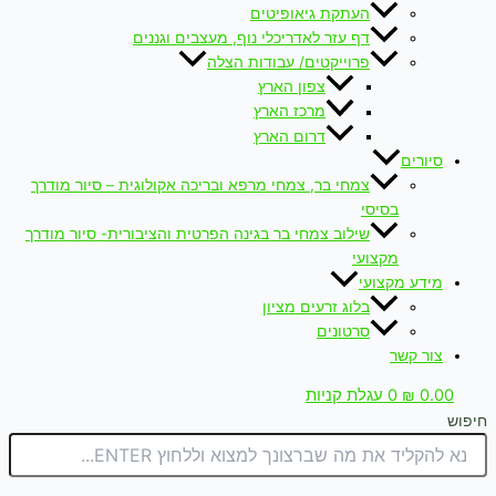
העתקת גיאופיטים
דף עזר לאדריכלי נוף, מעצבים וגננים
פרוייקטים/ עבודות הצלה
צפון הארץ
מרכז הארץ
דרום הארץ
סיורים
צמחי בר, צמחי מרפא ובריכה אקולוגית – סיור מודרך
בסיסי
שילוב צמחי בר בגינה הפרטית והציבורית- סיור מודרך
מקצועי
מידע מקצועי
בלוג זרעים מציון
סרטונים
צור קשר
0.00
₪
0
עגלת קניות
חיפוש