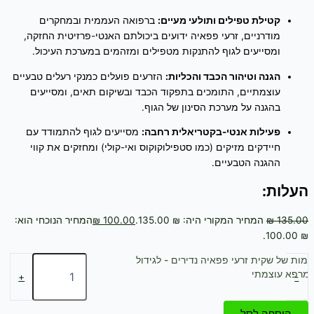
קטילת טפילים ותולעי מעיים:
ברפואה העממית ובמחקרים
מודרניים, זרעי פפאיה ידועים ביכולתם האנטי-פרזיטית החזקה,
ומסייעים לגוף להתנקות מטפילים ומזהמים במערכת העיכול.
הגנה וטיהור הכבד והכליות:
הזרעים פועלים כמנקי רעלים טבעיים
עוצמתיים, התומכים בתפקוד הכבד ובשיקום תאים, ומסייעים
בהגנה על מערכת הסינון של הגוף.
פעילות אנטי-בקטריאלית רחבה:
מסייעים לגוף להתמודד עם
חיידקים מזיקים (כמו סטפילוקוקוס ואי-קולי) ומחזקים את קווי
ההגנה הטבעיים.
העלות:
135.00
₪
המחיר המקורי היה: ₪ 135.00.
100.00
₪
המחיר הנוכחי הוא:
₪ 100.00.
כמות של שקית זרעי פפאיה נדירים - לגידול
ומרפא עוצמתי
+
-
הוספה לסל