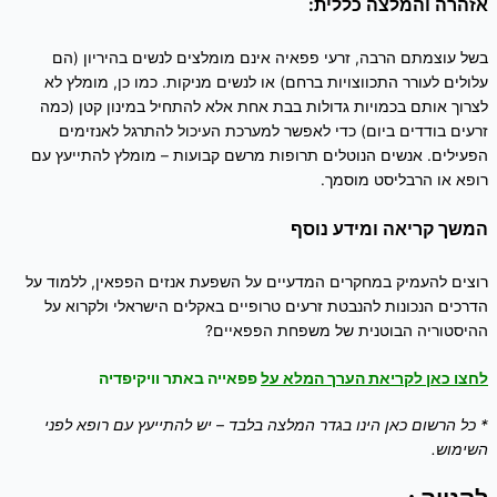
אזהרה והמלצה כללית:
בשל עוצמתם הרבה, זרעי פפאיה אינם מומלצים לנשים בהיריון (הם
עלולים לעורר התכווצויות ברחם) או לנשים מניקות. כמו כן, מומלץ לא
לצרוך אותם בכמויות גדולות בבת אחת אלא להתחיל במינון קטן (כמה
זרעים בודדים ביום) כדי לאפשר למערכת העיכול להתרגל לאנזימים
הפעילים. אנשים הנוטלים תרופות מרשם קבועות – מומלץ להתייעץ עם
רופא או הרבליסט מוסמך.
המשך קריאה ומידע נוסף
רוצים להעמיק במחקרים המדעיים על השפעת אנזים הפפאין, ללמוד על
הדרכים הנכונות להנבטת זרעים טרופיים באקלים הישראלי ולקרוא על
ההיסטוריה הבוטנית של משפחת הפפאיים?
לחצו כאן לקריאת הערך המלא על
פפאייה באתר וויקיפדיה
* כל הרשום כאן הינו בגדר המלצה בלבד – יש להתייעץ עם רופא לפני
השימוש.