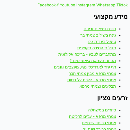
Facebook-f
Youtube
Instagram
Whatsapp
Tiktok
מידע מקצועי
הכנת פצצות זרעים
גינה בשילוב צמחי בר
טיפול בעזרת גינון
סגולות הסירה הקוצנית
מתחברים לטבע - בריכה אקולוגית
מה זה העתקת גיאופיטים ?
דף עזר לאדריכלי נוף, מעצבים וגננים
צמחי מרפא מבין צמחי הבר
צמחי מרפא - ללכת על בטוח
תבלינים וצמחי מרפא
זרעים מציון
סיורים במשתלה
צמחי מרפא - עלים לחליטה
צמחי בר חד שנתיים
צמחי בר רב שנתיים