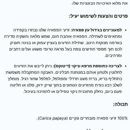
את מלוא האיכויות הבוטניות שלו.
פרטים והצעות לשימוש יעיל:
למעוניינים בגידול עץ פפאיה:
זרעי הפפאיה שלנו נבחרו בקפידה
ומתאימים לשתילה. הפפאיה אוהבת חום, שמש מלאה והשקיה סדירה
באדמה מנוקזת היטב. שתילת הזרעים בעציץ עמוק או בגינה תעניק
לכם תוך מספר חודשים צמח בעל מראה טרופי משגע ועלים רחבים
ומרהיבים.
לצריכה כתוספת מרפא וניקוי (דיטוקס):
ניתן לייבש את הזרעים
לחלוטין ולטחון אותם במטחנת תבלינים. האבקה המתקבלת משמשת
כתחליף בריא, בריח מעט חרדלי ומפולפל, לפלפל שחור רגיל. מומלץ
לשלב רבע כפית מהזרעים הטחונים בתוך שייק ירוק, סלט או חליטה
פעם ביום, כחלק מתוכנית ניקוי טפילים או לתמיכה בעיכול.
תכולה:
100% זרעי פפאיה מובחרים ונקיים (
Carica papaya
).