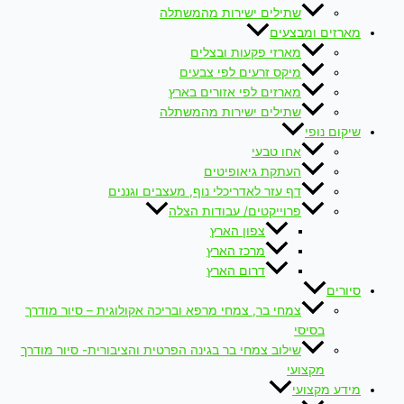
שתילים ישירות מהמשתלה
מארזים ומבצעים
מארזי פקעות ובצלים
מיקס זרעים לפי צבעים
מארזים לפי אזורים בארץ
שתילים ישירות מהמשתלה
שיקום נופי
אחו טבעי
העתקת גיאופיטים
דף עזר לאדריכלי נוף, מעצבים וגננים
פרוייקטים/ עבודות הצלה
צפון הארץ
מרכז הארץ
דרום הארץ
סיורים
צמחי בר, צמחי מרפא ובריכה אקולוגית – סיור מודרך
בסיסי
שילוב צמחי בר בגינה הפרטית והציבורית- סיור מודרך
מקצועי
מידע מקצועי