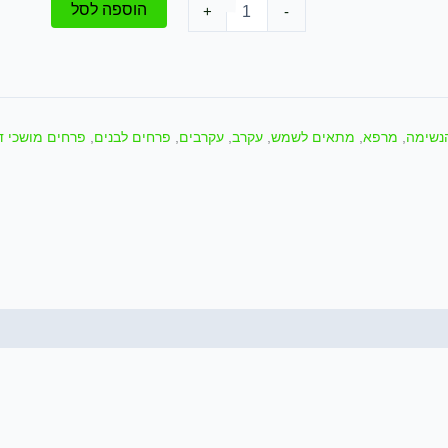
כמות
הוספה לסל
+
-
של
שתיל
געדה
מצויה
/
Teucrium
נשימה
,
מרפא
,
מתאים לשמש
,
עקרב
,
עקרבים
,
פרחים לבנים
,
פרחים מושכי ד
capitatum