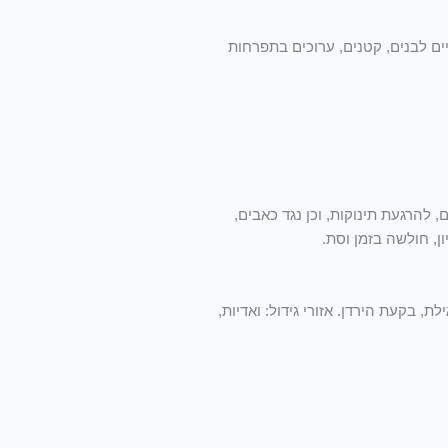
ם עגולה עם נטייה לאחור. אורך הגביע כ- 2.5 מ"מ. הפרחים חד-שפתניים לבנים, קטנים, ערוכים בתפרחות
הרגעת תינוקות, וכן נגד כאבים,
ן, חולשה בזמן וסת.
ת, בקעת הירדן. אזורי גידול: ואדיות,