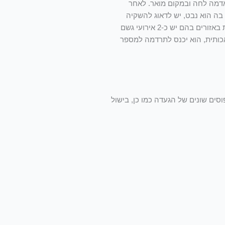
 להעביר לקרקע. יש לזרוע כ-5 זרעים בכל כוסית ולשמור באדמה לחה ובמקום מואר. לאחר
 מהעציץ בה הוא נבט, יש לדאוג להשקיה
פעמיים בשבוע לפחות. (שהאדמה סביבו תהיה לחה). במידה ומעבירים את השתיל לקרקע בעונת הגשמים- אין חובה להשקות בהשקיה מלאכותית באזורים בהם יש כ-2 אירועי גשם
כותית, הוא יכנס לתרדמה למספר
וסים שונים של הגעדה כמו כן, בישול