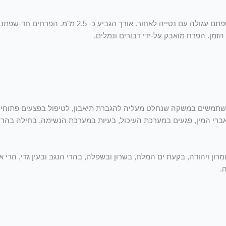
העלים דמויי יתד בבסיסם, מעוגלים, כשאר אורכם כ-1ס"מ לכל היותר, שפת
זמן. הפרח מואבק על-ידי דבורים ונמלים.
משים במשקה שנחלט מעליה להגברת תיאבון, לטיפול בפצעים פתוחים, ל
אברי המין, פגעים במערכת העיכול, בעיות במערכת הנשימה, בחילה בהריו
רון ויהודה, בקעת ים המלח, בשרון ובשפלה, בהרי הנגב ובעין גדי, הרי איל
.