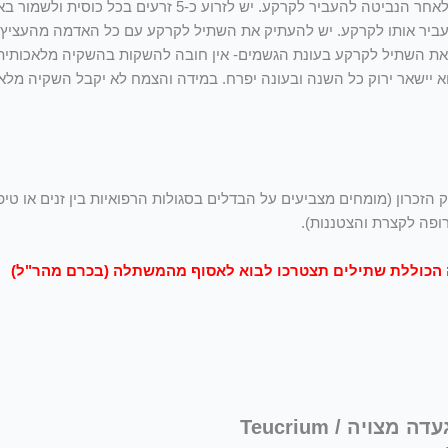
את הזרעים של הצמחים הרב שנתיים אנחנו ממליצים להנביט בכוסיות ולאחר הנביטה
 ס"מ מעל פני האדמה, ניתן להעביר אותו לקרקע. יש להעתיק את השתיל לקרקע עם כל האדמה
 יישאר ירוק כל השנה ובעונה יפרח. במידה והצמח לא יקבל השקיה מלא
ק הזכרון (מומחים מצביעים על הבדלים בסגולות הרפואיות בין זנים או טיפ
ה הכוללת שתילים תצטרכו לבוא לאסוף מהמשתלה (בכרם מהר"ל)
שתיל געדה מצויה / Teucrium