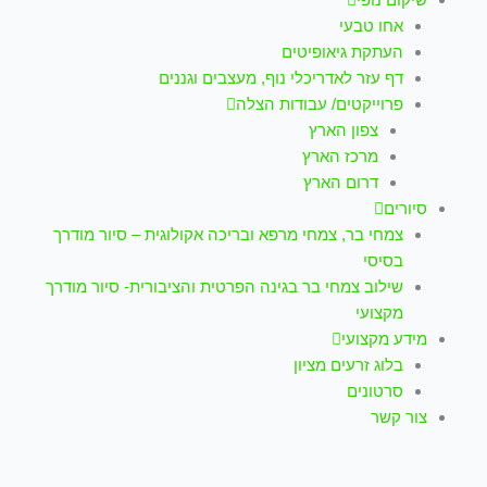
אחו טבעי
העתקת גיאופיטים
דף עזר לאדריכלי נוף, מעצבים וגננים
פרוייקטים/ עבודות הצלה
צפון הארץ
מרכז הארץ
דרום הארץ
סיורים
צמחי בר, צמחי מרפא ובריכה אקולוגית – סיור מודרך
בסיסי
שילוב צמחי בר בגינה הפרטית והציבורית- סיור מודרך
מקצועי
מידע מקצועי
בלוג זרעים מציון
סרטונים
צור קשר