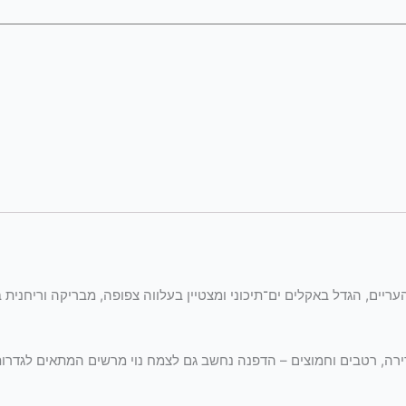
nobilis
 עץ ירוק־עד ממשפחת העריים, הגדל באקלים ים־תיכוני ומצטיין בעלווה צפופה, מבריקה ור
ירה, רטבים וחמוצים – הדפנה נחשב גם לצמח נוי מרשים המתאים לגדרות ח