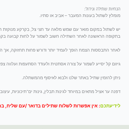
הנחיות שתילה וגידול:
מומלץ לשתול בעונות המעבר – אביב או סתיו.
יש לשתול במקום מואר עם שמש מלאה עד חצי צל, בקרקע מנוקזת הי
בתקופה הראשונה לאחר השתילה חשוב לשמור על לחות קבועה בקר
לאחר התבססות הצמח הופך לעמיד יותר ודורש פחות תחזוקה, אך השק
גיזום קל יסייע לשמור על צורה אסתטית ולעודד הסתעפות ועלווה צפו
ניתן להזמין שתיל באתר שלנו ולבוא לאיסוף מהמשתלה.
דפנה ער אציל מתאים במיוחד לגינות תבלין, גינות ים־תיכוניות, עיצובי 
לידיעתכם
: אין אפשרות לשלוח שתילים בדואר /עם שליח, 