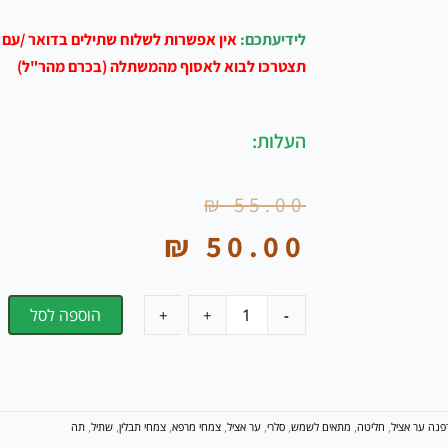
לידיעתכם:
אין אפשרות לשלוח שתילים בדואר /עם 
תצטרכו לבוא לאסוף מהמשתלה (בכרם מהר"ל)
העלות:
המחיר
המחיר
₪
55.00
הנוכחי
המקורי
₪
50.00
היה:
הוא:
₪ 55.00.
₪ 50.00.
כמות
הוספה לסל
+
+
-
-
של
שתיל
דפנה
ער
אציל
-
פנה ער אציל
חליטה
מתאים לשמש
סלרי
ער אציל
צמחי מרפא
צמחי תבלין
שתיל
תה
,
,
,
,
,
,
,
,
Laurus