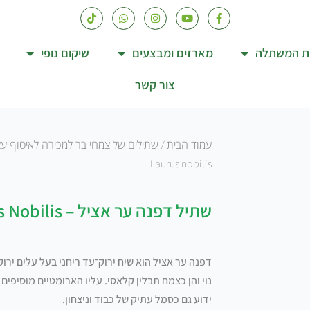
סאפ
ראשון-חמישי: 08:00 - :00
T
W
I
Y
F
i
h
n
o
a
k
a
s
u
c
t
t
t
t
e
ת המשתלה
מארזים ומבצעים
שיקום נופי
o
s
a
u
b
k
a
g
b
o
p
r
e
o
k
a
צור קשר
p
m
-
f
עמוד הבית
שתילים של צמחי בר למכירה לאיסוף ע
/
Laurus nobilis
שתיל דפנה ער אציל – Laurus Nobilis
דפנה ער אציל הוא שיח ירוק־עד ריחני בעל עלים ירו
נוי והן כצמח תבלין קלאסי. עליו הארומטיים מוסיפים
ידוע גם כסמל עתיק של כבוד וניצחון.