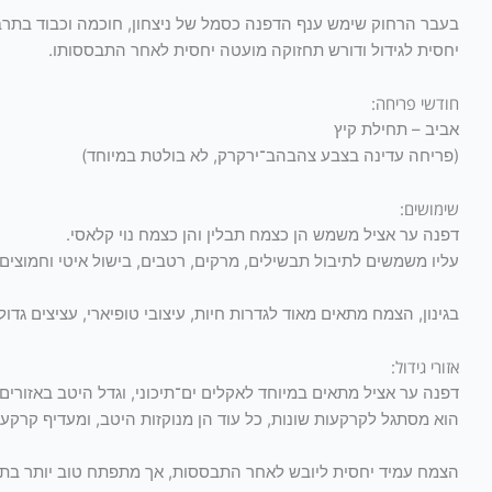
בעבר הרחוק שימש ענף הדפנה כסמל של ניצחון, חוכמה וכבוד בתרבויו
יחסית לגידול ודורש תחזוקה מועטה יחסית לאחר התבססותו.
חודשי פריחה:
אביב – תחילת קיץ
(פריחה עדינה בצבע צהבהב־ירקרק, לא בולטת במיוחד)
שימושים:
דפנה ער אציל משמש הן כצמח תבלין והן כצמח נוי קלאסי.
עליו משמשים לתיבול תבשילים, מרקים, רטבים, בישול איטי וחמוצים
בגינון, הצמח מתאים מאוד לגדרות חיות, עיצובי טופיארי, עציצים גדול
אזורי גידול:
דפנה ער אציל מתאים במיוחד לאקלים ים־תיכוני, וגדל היטב באזורים
הוא מסתגל לקרקעות שונות, כל עוד הן מנוקזות היטב, ומעדיף קרקע
הצמח עמיד יחסית ליובש לאחר התבססות, אך מתפתח טוב יותר בתנ