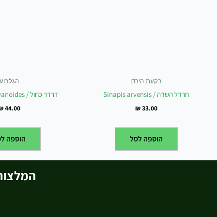
בקעת הירדן
הגלבוע
חרדל השדה / Sinapis arvensis
דרדר כחול / Centaurea-cyanoides
₪
44.00
₪
33.00
הוספה לסל
הוספה לס
המלצות 