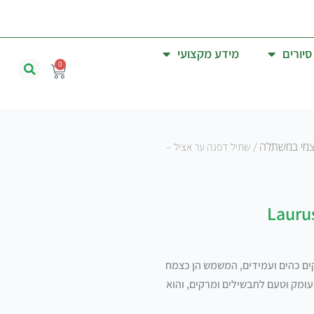
16 יום שישי: 08:00 - 15:00
סיורים
מידע מקצועי
0
עגלת
קניות
צמי במשתלה
/ שתיל דפנה ער אציל –
קים כהים ועמידים, המשמש הן כצמח
 עומק וטעם לתבשילים ומרקים, והוא