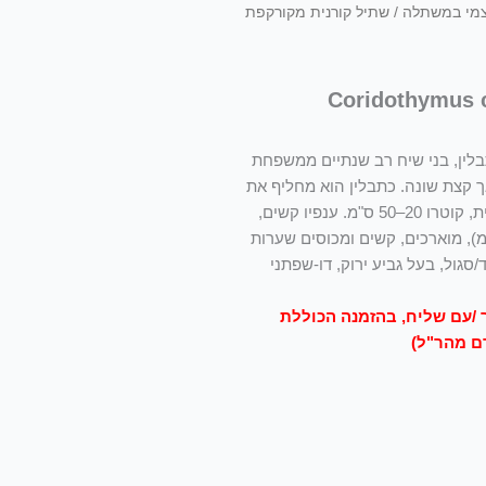
צמי במשתלה
/ שתיל קורנית מקורקפת
בלין, בני שיח רב שנתיים ממשפחת
ך קצת שונה. כתבלין הוא מחליף את
האזוב, אך נחשב קצת פחות משובח. צמיחתו כדורית, קוטרו 20–50 ס"מ. ענפיו קשים,
ים, קטנים (אורכם 2–8 מ"מ ורוחבם 1–2 מ"מ), מוארכים, קשים ומכוסים שערות
סגול, בעל גביע ירוק, דו-שפתני
/עם שליח, בהזמנה הכוללת
ם מהר"ל)