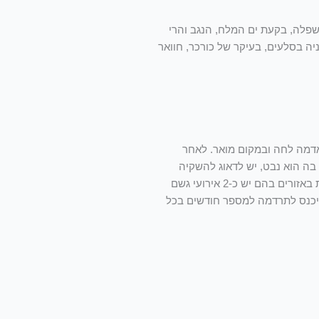
והשפלה, בקעת ים המלח, הנגב והרי
ניה בסלעים, בעיקר של כורכר, חוואר
 להעביר לקרקע. יש לזרוע כ-5 זרעים בכל כוסית ולשמור באדמה לחה ובמקום מואר. לאחר
 מהעציץ בה הוא נבט, יש לדאוג להשקיה
פעמיים בשבוע לפחות. (שהאדמה סביבו תהיה לחה). במידה ומעבירים את השתיל לקרקע בעונת הגשמים- אין חובה להשקות בהשקיה מלאכותית באזורים בהם יש כ-2 אירועי גשם
 יכנס לתרדמה למספר חודשים בכל