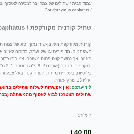
עמוד הבית
/
שתילים של צמחי בר למכירה לאיסוף ע
/ Coridothymus capitatus
שתיל קורנית מקורקפת / Coridothymus capitatus
קורנית מקורקפת היא בן-שיח נמוך, סוג של צמח ת
השפתניים. מדיף ריח עז של זעתר, בדומה לאזוב א
ודוקרני
בלוטיות, בעל ריח מיוחד. הפרח קטן, בעל צבע ורוד/
ועליו 13 עורקי-אורך.
לידיעתכם:
אין אפשרות לשלוח שתילים בדואר 
שתילים תצטרכו לבוא לאסוף מהמשתלה (בכר
העלות:
₪
40.00