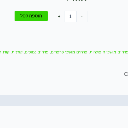
כמות
הוספה לסל
+
-
של
שתיל
קורנית
מקורקפת
/
Coridothymus
רחים מושכי חיפושיות
,
פרחים מושכי פרפרים
,
פרחים נמוכים
,
קורנית
,
קורני
capitatus