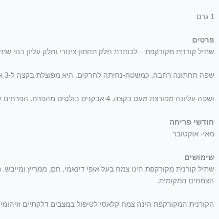
1 גרם
פרטים
שתיל קורנית מקורקפת – לכותרת חלק תחתון צינורי וחלק עליון בנוי שתי
שפה תחתונה רחבה, כמשטח-נחיתה לחרקים. היא מפוצלת בקצה ל-3 אונות. האונה האמצעית מקושטת בכתמים כהים.
ושפה עליונה מפורצת מעט בקצה. 4 אבקנים בולטים מהפרח. הפרחים ערוכים בקבוצות כדוריות צפופות כקרקפות. מכאן ניתן לה שמה.
חודשי פריחה
מאי- אוקטובר
שימושים
שתיל קורנית מקורקפת הינו צמח בעל אופי דינאמי, חם, ממריץ ומייב
הצמחים המקומית.
הקורנית המקורקפת הינה צמח קלאסי לטיפול במצבים דלקתיים וזיהומיי