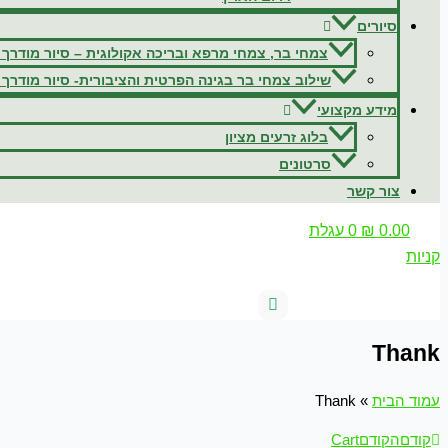
סיורים
צמחי בר, צמחי מרפא ובריכה אקולוגית – סיור מודרך 
שילוב צמחי בר בגינה הפרטית והציבורית- סיור מודרך 
מידע מקצועי
בלוג זרעים מציון
סרטונים
צור קשר
0.00
₪
0
עגלת
קניות
Thank
עמוד הבית
»
Thank
קודם
הקודם
Cart