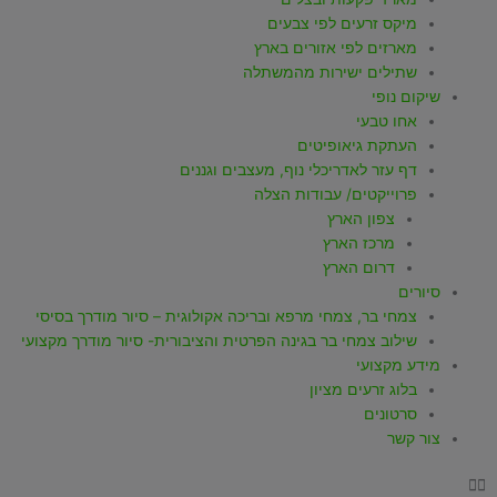
p
a
k
מיקס זרעים לפי צבעים
m
-
מארזים לפי אזורים בארץ
שתילים ישירות מהמשתלה
f
שיקום נופי
אחו טבעי
העתקת גיאופיטים
דף עזר לאדריכלי נוף, מעצבים וגננים
פרוייקטים/ עבודות הצלה
צפון הארץ
מרכז הארץ
דרום הארץ
סיורים
צמחי בר, צמחי מרפא ובריכה אקולוגית – סיור מודרך בסיסי
שילוב צמחי בר בגינה הפרטית והציבורית- סיור מודרך מקצועי
מידע מקצועי
בלוג זרעים מציון
סרטונים
צור קשר