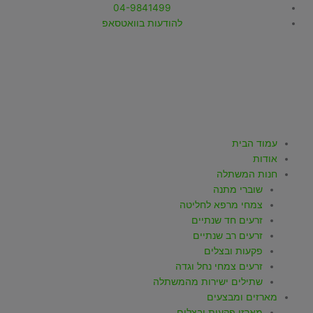
ילוג
04-9841499
תוכן
להודעות בוואטסאפ
T
W
I
Y
F
i
h
n
o
a
k
a
s
u
c
עמוד הבית
אודות
t
t
t
t
e
חנות המשתלה
שוברי מתנה
o
s
a
u
b
צמחי מרפא לחליטה
זרעים חד שנתיים
k
a
g
b
o
זרעים רב שנתיים
פקעות ובצלים
p
r
e
o
זרעים צמחי נחל וגדה
שתילים ישירות מהמשתלה
מארזים ומבצעים
מארזי פקעות ובצלים