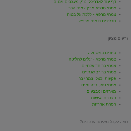
k
a
g
b
o
דף עזר לאדריכלי נוף, מעצבים וגננים
צמחי מרפא מבין צמחי הבר
p
r
e
o
צמחי מרפא - ללכת על בטוח
תבלינים וצמחי מרפא
p
a
k
זרעים מציון
m
-
סיורים במשתלה
f
צמחי מרפא - עלים לחליטה
צמחי בר חד שנתיים
צמחי בר רב שנתיים
פקעות ובצלי צמחי בר
צמחי נחל, גדה ומים
מארזים ומבצעים
הצהרת נגישות
הסרת אחריות
רוצה לקבל מאיתנו עדכונים?