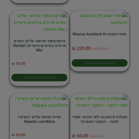
מארז קשובית/ Maaraz kashuvit
מיקס צמחי מרפא- עלים יבשים
ארוזים בתיונים אישיים / Herbal
המחיר
המחיר
₪
220.00
₪
265.00
Mix
המקורי
הנוכחי
היה:
הוא:
לפרטים נוספים והזמנה
₪
70.00
₪ 220.00.
₪ 265.00.
לפרטים נוספים והזמנה
מקלות קינמון ציילוני אורגני מסרי
נפית כפופה עלים יבשים /
לנקה – המקור האמיתי
Nepeta curviflora
המחיר
המחיר
₪
50.00
₪
50.00
₪
65.00