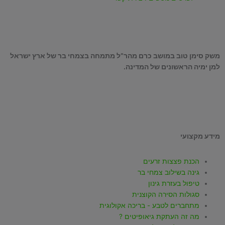
משק סימן טוב במושב כרם מהר”ל מתמחה בצמחי בר של ארץ ישראל
למן ימיה הראשונים של המדינה.
T
W
I
Y
F
i
h
n
o
a
מידע מקצועי
k
a
s
u
c
הכנת פצצות זרעים
t
t
t
t
e
גינה בשילוב צמחי בר
טיפול בעזרת גינון
סגולות הסירה הקוצנית
o
s
a
u
b
מתחברים לטבע - בריכה אקולוגית
מה זה העתקת גיאופיטים ?