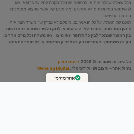
בכל שאלה שבבריאות או ברפואה יש בכל מקרה להיוועץ ברופא ו/או
להשתמש במקורות מידע אמינים ומהימנים של אנשי מקצוע מוסמכים
בתחום הרפואה.
תוכנו של האתר, על כל הנאמר בו, מעולם לא נבדק ע”י משרד הבריאות.
למען הסר ספק, המוכר לא יהיה אחראי לנזק כלשהו שנובע בהתנגשות
בין המוצר שנמכר לבין כל תרופה ו/או מיצוי ו/או משחה וכל גורם אחר בו
הקונה משתמש ובאחריות הקונה לבדוק התאמה או כל חוסר התאמה.
כל הזכויות שמורות © 2026
זרעים מציון
ניהול אתר – עיצוב ושיווק דיגיטלי :
Webeing Digital
אתר מהימן
מאומת על ידי
Trustindex
צעד ראשון לקראת שיחת התאמה אישית
כדאי לך להשאיר כאן פרטים קצרים וציון או נציג מהצוות יחזור אליך
בהקדם לשיחת ייעוץ והתאמת פורמולת צמחי הבר הנכונה עבורכם
*הפרטים שלך יישמרו בדיסקרטיות מלאה