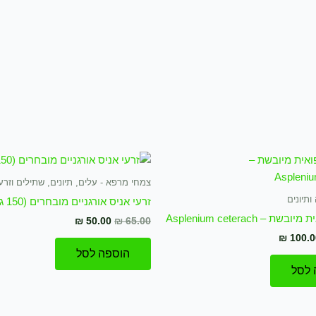
מחיר
המחיר
המחיר
המחיר
קורי
הנוכחי
המקורי
הנוכחי
ה:
הוא:
היה:
הוא:
צמחי מרפא - עלים, תיונים, שתילים וזרע
₪ 50.00.
₪ 65.00.
₪ 100.00.
₪ 13
תיונים
זרעי אניס אורגניים מובחרים (150 גרם)
 – Asplenium ceterach
₪
50.00
₪
65.00
₪
100.0
הוספה לסל
 לסל