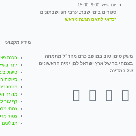
יום שישי 9:00–15:00
סגורים בימי שבת, ערבי חג ושבתונים
*כדאי לתאם הגעה מראש
מידע מקצועי
משק סימן טוב במושב כרם מהר”ל מתמחה
הכנת פצצ
בצמחי בר של ארץ ישראל למן ימיה הראשונים
גינה בשיל
של המדינה.
טיפול בעז
סגולות ה
מתחברים 
T
W
I
Y
F
מה זה הע
דף עזר לא
i
h
n
o
a
צמחי מרפ
צמחי מרפ
k
a
s
u
c
תבלינים 