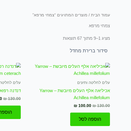
עמוד הבית
/ מוצרים המתויגים “צמחי מרפא”
צמחי מרפא
מציג 1–9 מתוך 67 תוצאות
המחיר
המחיר
ה
המקורי
הנוכחי
המ
היה:
הוא:
הי
0.00.
₪ 100.00.
₪ 130.00.
עלים לחליטה ותיונים
עלים לחליטה ו
אכיליאה אלף העלים מיובשת Yarrow –
דנדנה רפואית מיובשת
Achillea millefolium
0
₪
130.00
₪
100.00
₪
130.00
הוספה
הוספה לסל