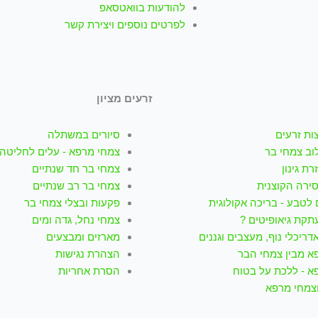
להודעות בוואטסאפ
לפרטים נוספים ויצירת קשר
זרעים מציון
ות זרעים
סיורים במשתלה
וב צמחי בר
צמחי מרפא - עלים לחליטה
רת גינון
צמחי בר חד שנתיים
סירה הקוצנית
צמחי בר רב שנתיים
לטבע - בריכה אקולוגית
פקעות ובצלי צמחי בר
תקת גיאופיטים ?
צמחי נחל, גדה ומים
דריכלי נוף, מעצבים וגננים
מארזים ומבצעים
א מבין צמחי הבר
הצהרת נגישות
א - ללכת על בטוח
הסרת אחריות
וצמחי מרפא