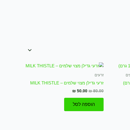
המחיר
המחיר
המקורי
הנוכחי
היה:
הוא:
ים
זרעים
₪ 50.00.
₪ 80.00.
זרעי גדילן מצוי שלמים – MILK THISTLE
₪
50.00
₪
80.00
הוספה לסל