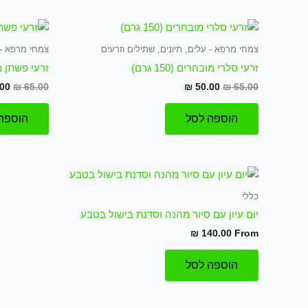
המחיר
המחיר
המ
המקורי
הנוכחי
המק
היה:
הוא:
היה
צמחי מרפא - עלים, תיונים, שתילים וזרעים
צמחי מרפא - ע
₪ 65.00.
₪ 50.00.
₪ 65.00.
זרעי סלרי מובחרים (150 גרם)
זרעי פשתן מובחר
00
₪
65.00
₪
50.00
₪
65.00
הוספה לסל
הוספה
למוצר
זה
כללי
יש
יום עיון עם סיור מהנה וסדנת בישול בטבע
מספר
₪
140.00
From
סוגים.
ניתן
הוספה לסל
לבחור
את
האפשרויות