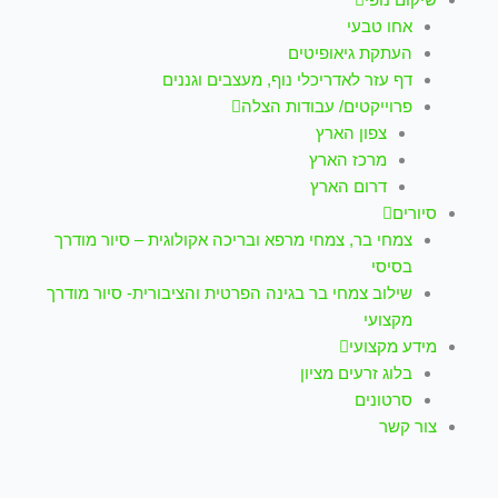
אחו טבעי
העתקת גיאופיטים
דף עזר לאדריכלי נוף, מעצבים וגננים
פרוייקטים/ עבודות הצלה
צפון הארץ
מרכז הארץ
דרום הארץ
סיורים
צמחי בר, צמחי מרפא ובריכה אקולוגית – סיור מודרך
בסיסי
שילוב צמחי בר בגינה הפרטית והציבורית- סיור מודרך
מקצועי
מידע מקצועי
בלוג זרעים מציון
סרטונים
צור קשר