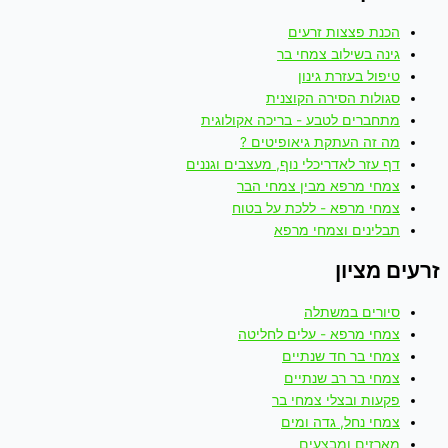
הכנת פצצות זרעים
גינה בשילוב צמחי בר
טיפול בעזרת גינון
סגולות הסירה הקוצנית
מתחברים לטבע - בריכה אקולוגית
מה זה העתקת גיאופיטים ?
דף עזר לאדריכלי נוף, מעצבים וגננים
צמחי מרפא מבין צמחי הבר
צמחי מרפא - ללכת על בטוח
תבלינים וצמחי מרפא
זרעים מציון
סיורים במשתלה
צמחי מרפא - עלים לחליטה
צמחי בר חד שנתיים
צמחי בר רב שנתיים
פקעות ובצלי צמחי בר
צמחי נחל, גדה ומים
מארזים ומבצעים