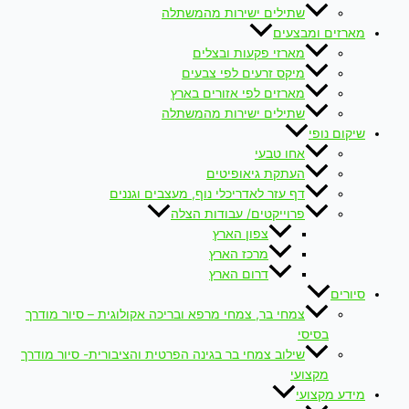
שתילים ישירות מהמשתלה
מארזים ומבצעים
מארזי פקעות ובצלים
מיקס זרעים לפי צבעים
מארזים לפי אזורים בארץ
שתילים ישירות מהמשתלה
שיקום נופי
אחו טבעי
העתקת גיאופיטים
דף עזר לאדריכלי נוף, מעצבים וגננים
פרוייקטים/ עבודות הצלה
צפון הארץ
מרכז הארץ
דרום הארץ
סיורים
צמחי בר, צמחי מרפא ובריכה אקולוגית – סיור מודרך
בסיסי
שילוב צמחי בר בגינה הפרטית והציבורית- סיור מודרך
מקצועי
מידע מקצועי