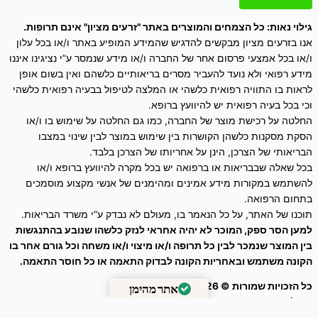
גילוי נאות: כל הצמחים והמוצרים באתר "זרעים מציון" אינם תרופות.
אנו בזרעים מציון מבקשים להדגיש שהמידע המופיע באתר ו/או בכל עלון
ו/או בכל אמצעי פרסום אחר של החברה ו/או מידע שנמסר ע”י נציגינו איננו
מידע רפואי ולא נועד להעביר מסרים בריאותיים כלשהם ואין בשום אופן
לראות בו התוויה רפואית כלשהי או המלצה לטיפול בבעיה רפואית כלשהי
וכי בכל בעיה רפואית יש להיוועץ ברופא.
החלטה על רכישת מוצר של החברה, כמו גם החלטה על שימוש בו ו/או
הסקת מסקנות כלשהן הקושרות בין שימוש במוצר לבין שינוי במצבו
הבריאותי של הצרכן, הינן על אחריותו של הצרכן בלבד.
בכל שאלה שבבריאות או ברפואה יש בכל מקרה להיוועץ ברופא ו/או
להשתמש במקורות מידע אמינים ומהימנים של אנשי מקצוע מוסמכים
בתחום הרפואה.
תוכנו של האתר, על כל הנאמר בו, מעולם לא נבדק ע”י משרד הבריאות.
למען הסר ספק, המוכר לא יהיה אחראי לנזק כלשהו שנובע בהתנגשות
בין המוצר שנמכר לבין כל תרופה ו/או מיצוי ו/או משחה וכל גורם אחר בו
הקונה משתמש ובאחריות הקונה לבדוק התאמה או כל חוסר התאמה.
כל הזכויות שמורות © 2026
זרעים מציון
אתר מהימן
ניהול אתר – עיצוב ושיווק דיגיטלי :
Webeing Digital
מאומת על ידי
Trustindex