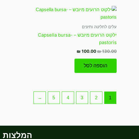
המחיר
המחיר
המקורי
הנוכחי
היה:
הוא:
₪ 100.00.
₪ 130.00.
עלים לחליטה ותיונים
ילקוט הרועים מיובש – Capsella bursa-
pastoris
₪
100.00
₪
130.00
הוספה לסל
←
5
4
3
2
1
המלצות וב