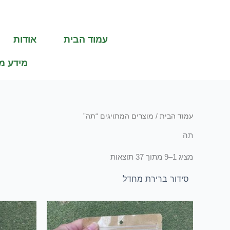
ילוג
תוכן
עמוד הבית
אודות
מידע מ
עמוד הבית
/ מוצרים המתויגים “תה”
תה
מציג 1–9 מתוך 37 תוצאות
המחיר
המחיר
ה
המקורי
הנוכחי
ה
היה:
הוא:
ה