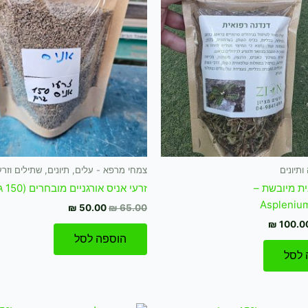
₪ 50.00.
₪ 65.00.
₪ 100.00.
₪ 130
תיונים
צמחי מרפא - עלים, תיונים, שתילים וזרע
ית מיובשת –
זרעי אניס אורגניים מובחרים (150 גרם)
Aspleniu
₪
50.00
₪
65.00
₪
100.0
הוספה לסל
 לסל
חיר
המחיר
המחיר
המחיר