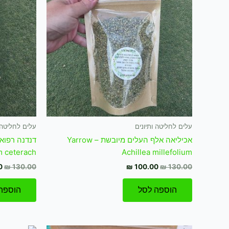
.00.
₪ 100.00.
₪ 130.00.
עלים לחליטה ותיונים
עלים לחליטה ו
אכיליאה אלף העלים מיובשת Yarrow –
דנדנה רפוא
m ceterach
Achillea millefolium
0
₪
130.00
₪
100.00
₪
130.00
הוספה לסל
הוספה
המחיר
המחיר
המ