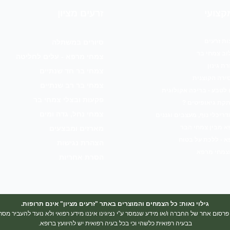
קצועי
זרעים מציון
ת זרעים
סיורים במשתלה
וב צמחי בר
צמחי מרפא - עלים לחליטה
ת גינון
צמחי בר חד שנתיים
ירה הקוצנית
צמחי בר רב שנתיים
טבע - בריכה אקולוגית
פקעות ובצלי צמחי בר
קת גיאופיטים ?
צמחי נחל, גדה ומים
דריכלי נוף, מעצבים וגננים
א מבין צמחי הבר
מארזים ומבצעים
 - ללכת על בטוח
הצהרת נגישות
וצמחי מרפא
הסרת אחריות
גילוי נאות: כל הצמחים והמוצרים באתר "זרעים מציון" אינם תרופות.
פרסום אחר של החברה ו/או מידע שנמסר ע”י נציגינו איננו מידע רפואי ולא נועד להעביר מסר
בבעיה רפואית כלשהי וכי בכל בעיה רפואית יש להיוועץ ברופא.