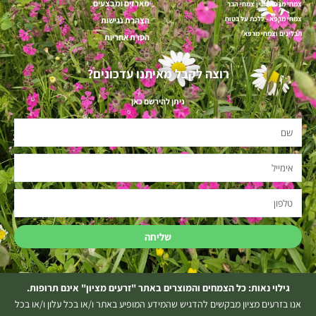
מארזים ומבצעים
צמחי מרפא מבין צמחי הבר
צמחי מרפא - ללכת על בטוח
הצהרת נגישות
תבלינים וצמחי מרפא
הסרת אחריות
רוצה לקבל מאיתנו עדכונים?
ניתן להירשם כאן
שם
אימייל
טלפון
שליחה
גילוי נאות: כל הצמחים והמוצרים באתר "זרעים מציון" אינם תרופות.
אנו בזרעים מציון מבקשים להדגיש שהמידע המופיע באתר ו/או בכל עלון ו/או בכל