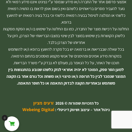
אמצעי פרסום אחר של החברה ו/או מידע שנמסר ע”י נציגינו איננו מידע רפואי ולא
נועד להעביר מסרים בריאותיים כלשהם ואין בשום אופן לראות בו התוויה רפואית
כלשהי או המלצה לטיפול בבעיה רפואית כלשהי וכי בכל בעיה רפואית יש להיוועץ
ברופא.
החלטה על רכישת מוצר של החברה, כמו גם החלטה על שימוש בו ו/או הסקת מסקנות
כלשהן הקושרות בין שימוש במוצר לבין שינוי במצבו הבריאותי של הצרכן, הינן על
אחריותו של הצרכן בלבד.
בכל שאלה שבבריאות או ברפואה יש בכל מקרה להיוועץ ברופא ו/או להשתמש
במקורות מידע אמינים ומהימנים של אנשי מקצוע מוסמכים בתחום הרפואה.
תוכנו של האתר, על כל הנאמר בו, מעולם לא נבדק ע”י משרד הבריאות.
למען הסר ספק, המוכר לא יהיה אחראי לנזק כלשהו שנובע בהתנגשות בין
המוצר שנמכר לבין כל תרופה ו/או מיצוי ו/או משחה וכל גורם אחר בו הקונה
משתמש ובאחריות הקונה לבדוק התאמה או כל חוסר התאמה.
זרעים מציון
כל הזכויות שמורות © 2026
Webeing Digital
ניהול אתר – עיצוב ושיווק דיגיטלי :
0