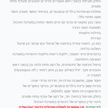
כחלק מטיפול בכאבי ראש אקוטיים וכרוניים הנובעים מעודף מתח
וסטרס.
מחלות נשימתיות בילדים ובמבוגרים, במיוחד כאשר מעורב חוסר
שקט ומתח כללי.
כאבי בטן (אקוטיים וכרוניים) גזים וחוסר נוחות במערכת העיכול.
תסמונת המעי הרגיז.
בחילות והקאות.
עצירות.
כמו כן, הזוטה עוזרת בהרגעה של שיעול יבש ונבחני וכן שיעול
המלווה בליחה.
ברונכיטיס כרוני ואקוטי, דלקות ריאות ודלקות זיהומיות במערכת
הנשימה התחתונה.
טיפול והרגעה של סינוסיטיס, על רקע מתח נלווה וכן בכאבי ראש
הנובעים מכך. יעיל בשילוב עם בן אזוב רפואי (.Hyssopus off)
למטרה זו.
חוסר שקט, מחשבות טורדניות, חרדות ונדודי שינה.
בעיות קשב וריכוז בילדים ובמבוגרים, בעיקר במקרים של
היפראקטיביות וחוסר שקט (ADHD).
כחלק מטיפול בהזעת יתר, על רקע של עודף מתח וסטרס.
חיטוי עדין במקרים של זיהומים במערכת העיכול.
לידיעתכם:
אין אפשרות לשלוח שתילים בדואר /עם שליח,