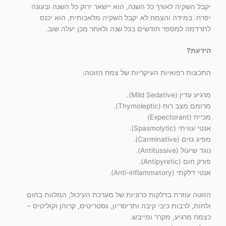
יקבל השקיה לאורך כל השנה, הוא יישאר ירוק כל השנה ובעונה
יפרח. במידה והצמח לא יקבל השקיה מלאכותית, הוא יכנס
לתרדמה למספר חודשים בכל שנה ולאחר מכן יעלה שוב.
הידעת?
התכונות רפואיות העיקריות של צמח הזוטה:
מרגיע עדין (Mild Sedative).
מרומם מצב רוח (Thymoleptic).
מכייח (Expectorant)
אנטי עוויתי (Spasmolytic).
מפיג גזים (Carminative).
נוגד שיעול (Antitussive).
פורק חום (Antipyretic).
אנטי דלקתי (Anti-inflammatory).
הזוטה עוזרת בדלקות כרוניות של מערכת העיכול, המלוות בחום
ולחות, לרבות כיבי קיבה ותריסריון, גסטריטיס, קרוהן וקוליטיס –
כצמח מרגיע, מקרר ומייבש.