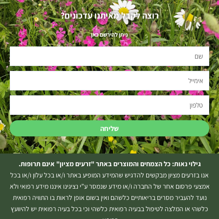
רוצה לקבל מאיתנו עדכונים?
ניתן להירשם כאן
שם
אימייל
טלפון
שליחה
גילוי נאות: כל הצמחים והמוצרים באתר "זרעים מציון" אינם תרופות.
אנו בזרעים מציון מבקשים להדגיש שהמידע המופיע באתר ו/או בכל עלון ו/או בכל
אמצעי פרסום אחר של החברה ו/או מידע שנמסר ע”י נציגינו איננו מידע רפואי ולא
נועד להעביר מסרים בריאותיים כלשהם ואין בשום אופן לראות בו התוויה רפואית
כלשהי או המלצה לטיפול בבעיה רפואית כלשהי וכי בכל בעיה רפואית יש להיוועץ