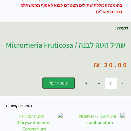
בהזמנה הכוללת שתילים תצטרכו לבוא לאסוף מהמשתלה
(בכרם מהר"ל)
לקנייה :
שתיל זוטה לבנה / Micromeria Fruticosa
₪
30.00
כמות
הוספה לסל
+
+
-
-
של
שתיל
זוטה
לבנה
מוצרים קשורים
/
המחיר
המחיר
Micromeria
המקורי
הנוכחי
fruticosa
היה:
הוא:
₪ 33.00.
₪ 39.00.