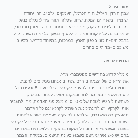
אזורי גידול
עמק הירדן, הגליל, חוף הכרמל, העמקים, גלבוע, הרי יהודה
ושומרון, בקעת ים המלח, שרון, שפלה. אזורי גידול: נקלט בנקל
בגינת-תבלינים מושקה, מפזר זרעים ומתרבה בה באופן ספונטני,
שומר בגינה על ירקותו וזמינותו לקטיף במשך כל ימות השנה. גדל
בחבל הים-תיכוני בצפון הארץ ובמרכזה, במיוחד בדרגשי סלעים
משוכבים–מדורגים בהרים.
הנחיות זריעה
מומלץ לזרוע בחודשים ספטמבר- מרץ.
את הזרעים של הצמחים הרב שנתיים אנחנו ממליצים להנביט
בכוסיות ולאחר הנביטה להעביר לקרקע. יש לזרוע כ-5 זרעים בכל
כוסית ולשמור באדמה לחה ובמקום מואר. לאחר הנביטה,
כשהשתיל הגיע לגובה של כ-10 ס"מ מעל פני האדמה, ניתן להעביר
אותו לקרקע. יש להעתיק את השתיל לקרקע עם כל האדמה
מהעציץ בה הוא נבט, יש לדאוג להשקיה פעמיים בשבוע לפחות.
(שהאדמה סביבו תהיה לחה). במידה ומעבירים את השתיל לקרקע
בעונת הגשמים- אין חובה להשקות בהשקיה מלאכותית באזורים
בהם יש כ-2 אירועי גשם בשבוע בעונת הגשמים. במידה והצמח