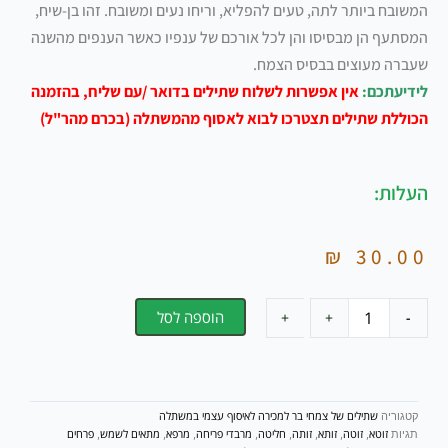
המשובח ביותר לתה, טעים להפליא, וריחו נעים ומשובח. זהו בן-שיח,
המסתעף הן מבסיסו והן לכל אורכם של ענפיו כאשר הענפים מהשנה
שעברה מעוצים בבסיס הצמח.
לידיעתכם:
אין אפשרות לשלוח שתילים בדואר /עם שליח, בהזמנה
הכוללת שתילים תצטרכו לבוא לאסוף מהמשתלה (בכרם מהר"ל)
העלות:
₪
30.00
כמות
הוספה לסל
+
+
-
-
של
שתיל
זוטה
לבנה
/
שתילים של צמחי בר למכירה לאיסוף עצמי במשתלה
קטגוריה
Micromeria
זוטא
זוטה
זותא
זותה
חליטה
מרבדי פריחה
מרפא
מתאים לשמש
פרחים
תגיות
,
,
,
,
,
,
,
,
fruticosa