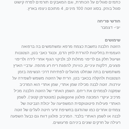
כתמים סגולים על הכותרת, וגם המאבקים תורמים לפרח קישוט
סגול בוהק. בסוג זוטה 100 מינים, 4 מתוכם ניצפו בארץ.
חודשי פריחה
יוני- דצמבר
שימושים
הזוטה הלבנה נחשבת כצמח מרפא ומשתמשים בה ברפואה
העממית בחליטות להורדת לחץ הדם, וכנגד כאבי בטן, הצטננות
ושיעול חלק גם לריפוי מחלות לב ולניקוי הגוף אחרי לידה ולריפוי
פצעים, דלקות עיניים, כוויות; להפגת ריח רע מהפה. ערביי הארץ
משתמשים בתה שנחלט מהעלים לפתיחת דרכי הנשימה בזמן
הצטננות ולהקלה בכאבי בטן. הריח של הזוטה משמש לשמירה על
עירנות. זוטה לבנה מכילה שמן אתרי, שמן אתרי הוא המרכיב
שמקנה לצמחים את ריחם. השמן האתרי של הזוטה הלבנה מכיל
מרכיב עיקרי המכונה פולגון pulegone (מונוטרפן קטוני). לשמן
האתרי פעילות פיטוטוקסית המשפיעה על יכולת הנביטה של
צמחים אחרים כמו שהודגם בחשיפת זרעי חיטה לעלים של זוטה
לבנה או לשמן האתרי בלבד. המרכיב פולגון דווח גם כבעל השפעה
רעילה על חרקים שונים ביניהם פרעושים.