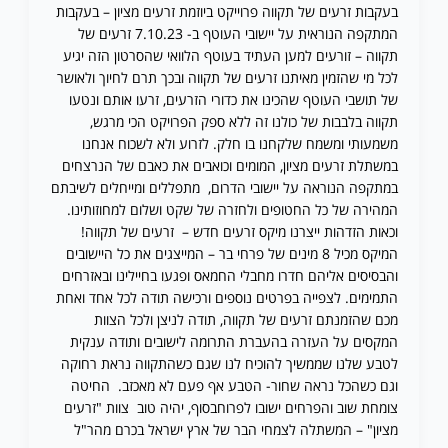
בעקבות זרעים של תקווה פרוייקט ביוזמת זרעים מציון – בעקבות
המתקפה הנוראית על יישובי העוטף ב- 7.10.23 זרעים של
תקווה – זורעים למען העתיד בעוטף הלוואי שהסרטון הזה יגיע
לכל מי שהזמין מאיתנו זרעים של תקווה ובכך תרם לחיוך ולאושר
של תושבי העוטף שהכינו את כדורי הזרעים, זרעו אותם ונטעו
תקווה בלבבות של כולנו זה ללא ספק הפרויקט הכי מרגש,
משמעותי ומשמח שלקחנו בו חלק. לזרוע ולא לשכוח אנחנו
במשתלת זרעים מציון, המומים וכואבים את כאבם של הנרצחים
במתקפה הנוראה על יישובי הדרום, מתפללים ומייחלים לשיבתם
המהירה של כל החטופים ולחזרה של שקט ושלום למחוזותינו.
וכאות הזדהות ייצרנו מיקס זרעים חדש – זרעים של תקווה!
המיקס מכיל 8 מינים של פרחי בר – המייצגים את כל היישובים
והבסיסים אליהם חדרו מחבלי החמאס ופגעו בחיילינו ובאזרחים
התמימים. לצפייה בפרטים נוספים ורכישה תודה לכל אחד ואחת
מכם שהזמנתם זרעים של תקווה, תודה לניצן ולכל הצוות
המקסים על העזרה בהעברת התרומה לישובים ותודה ענקית
לטבע שלנו שממשיך להוכיח לנו שגם כשהתקווה נראת רחוקה
וגם כשהכל נראה שחור- הטבע אף פעם לא מאכזב. החיטה
צומחת שוב והפרחים ישובו לפרוחבסוף, יהיה טוב צוות "זרעים
מציון" – המשתלה לצמחי הבר של ארץ ישראל בכרם מהר"ל