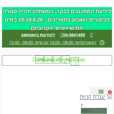
דילוג
לתוכן
לידיעת המתכננים לבקר, המשתלה תהיה סגורה
לביקורים השבוע בתאריכים: 18-19.6.26 (ימים
חמישי+שישי הקרובים)
04-9841499
להודעות בוואטסאפ
ראשון-חמישי: 08:00 - 16:00 יום שישי: 08:00 - 15:00
Tiktok
Whatsapp
Instagram
Youtube
Facebook-
f
0
עגלת קניות
חיפוש