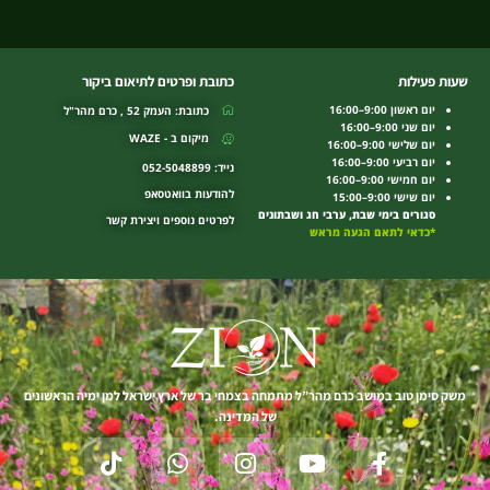
שעות פעילות
כתובת ופרטים לתיאום ביקור
יום ראשון 9:00–16:00
כתובת: העמק 52 , כרם מהר"ל
יום שני 9:00–16:00
מיקום ב - WAZE
יום שלישי 9:00–16:00
יום רביעי 9:00–16:00
נייד: 052-5048899
יום חמישי 9:00–16:00
להודעות בוואטסאפ
יום שישי 9:00–15:00
סגורים בימי שבת, ערבי חג ושבתונים
לפרטים נוספים ויצירת קשר
*כדאי לתאם הגעה מראש
משק סימן טוב במושב כרם מהר”ל מתמחה בצמחי בר של ארץ ישראל למן ימיה הראשונים
של המדינה.
T
W
I
Y
F