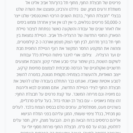
פריטים של חבצלת החוף, מחוף תל ברוך/תל אביב אלינו אל
משתלת זרעים מציון, שם גידלנו והרבינו, ופוצצנו את השדה שלנו
בבצלי "חבצלת החוף", ברבות השנים הריבוי האינטנסיבי שלנו ייצר
כ-50,000 פריטים נפלאים, כי אין לנו אין ארץ אחרת! וממש בימים
אלו לאחר שנים של עבודה והשקעה כאשר נפתחת לציבור טיילת
הפארק החופי החדשה של הרצליה-תל אביב. הטיילת נמצאת בין
חוף תל ברוך מדרום, לבין חוף הצוק מצפון ואורכה כ-2 קילומטרים,
ומהווה את המקטע החסר המקשר את רצף הטיילת החופית מבת
ים ועד הרצליה. צילום: אורי לוינגר פיתוח הטיילת כלל עבודות
לשיקום השטח, בהן שימור ערכי טבע ואתרי קינון; והצבת אמצעים
חדשניים ואקולוגיים של הנדסה סביבתית לצמצום סחיפות קרקע,
ייצוב הוואדיות, ולהעשרה בצמחיה מקומית מגוונת, במטרה להשיב
לטבע איכויות שאבדו. ואנחנו כבר התחלנו בעבודה שלנו להשיב את
חבצלת החוף לצידי הטיילת החדשה, אתם מוזמנים לבוא וליהנות
גם מיופיה וגם מריחה המשכר. עוד קצת פרטים על חבצלת החוף:
זהו צמח גיאופיט – עם בצל רב-שנתי גדול. בעל עלים סרגליים,
בשרניים מעט, מסתלסלים, ערוכים כולם בבסיס הצמח בלבד. לעלים
גוון מכחיל, בגלל ציפוי שעוותי, המגן עליהם בפני המלח הנישא
אליהם כרסיסים ברוח הבאה מן הים. הגבעול מוצק, ירוק, חסר עלים
לחלוטין, גובהו עד 60 ס"מ. חבצלת החוף פורחת מסוף יולי עד