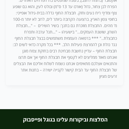
אוקטובר (בדומה לחצב), בעונה שמעטים בה הפרחים האחרים.
הפרח לבן צחור, גדול (אורכו עד 13 ס"מ) ובולט לעין, והוא גם שופע
צוף ומדיף ריח נעים וחזק. חבצלת החוף גדלה בבית-גידול אופייני:
בחופי צפון הארץ, ברצועה הקרובה ביותר לים, לרוב לא יותר מ-100
מ' מהים. החבצלת מוזכרת גם בתנך: בשיר השירים – "…חבצלת
השרון, שושנת העמקים…" בישעיהו – "…תגל ערבה ותפרח
כחבצלת.." *** ברפואה העממית משתמשים בבצל חבצלת החוף
נגד נזלת וכן להמרצת פעילות הלב. *** בכל מקרה כדאי לשים לב:
חבצלת החוף – עדיין נחשבת מבחינת רבים בחזקת צמח מוגן
ואנחנו מאוד ממליצים לא לקטוף את חבצלת החוף אך אם תרצו
והתנאים אצלכם מתאימים אנחנו נשמח לשלוח אליכם את הבצלים
של חבצלת החוף עד הבית קישור לקנייה ישירה – בחנות אתר
זרעים מציון
המלצות וביקורות עלינו בגוגל ופייסבוק