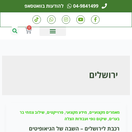
ילוג
04-9841499
להודעות בוואטסאפ
תוכן
T
W
I
Y
F
i
h
n
o
a
k
a
s
u
c
0
עגלת
t
t
t
t
e
קניות
o
s
a
u
b
k
a
g
b
o
p
r
e
o
p
a
k
m
-
f
ירושלים
,
,
,
מאמרים מקצועיים
מידע מקצועי
פרוייקטים
שילוב צמחי בר
,
בערים
שיקום נופי ועבודות הצלה
רכבת לירושלים – השבה של הגיאופיטים