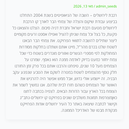
admin_seeds
/
מאי 13, 2026
רכבת לירושלים – השבה של הגיאופיטים בשנת 2004 התחלנו
בביצוע עבודת שיקום והצלה של צמחי הבר לאורך קו הרכבת
לירושלים מטעם רכבת ישראל וחברת דניה סיבוס. הצלנו והוצאנו כל
פקעת, כל בצל וכל צמח שניתן להציל ואפילו אספנו זרעים מקומיים
ליצור שתילים להשבה לתוואי הפרויקט. את צמחי הבר הבאנו
לשטח שלנו בכרם מהר"ל, מיינו אותם ושתלנו בחלקות מסודרות
המחולקות לפי מספרי הגשרים ואזורים מוגדרים בשטח כדי שכל
צמח יחזור כמעט בדיוק לאדמה ממנה הוא נאסף. שמרנו על
הצמחים מעל 10 שנים, טיפחנו והרבנו אותם בכל פרק זמן החזרנו
חלק נוסף מהצמחים לשטח במטרה לשקם את הטבע שנפגע עקב
הבניה. זה יישמע אולי נדוש, אבל ממש אפשר היה להרגיש את
האושר של הצמחים כשהם חזרו לבית שלהם. אנו נמשיך לשמר את
הצומח בכל הארץ עבור הדורות הבאים. לצפיה בכתבה לחצו
כאןמצורפות תמונות משלבים שונים בפרויקט קו ירושלים-נתב"ג
וקישור לכתבה שיצאה באתר כל העיר ירושלים אודות הפרוייקט
מנקודת מבטו של האדריכל הממונה.