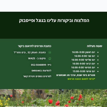
המלצות וביקורות עלינו בגוגל ופייסבוק
שעות פעילות
כתובת ופרטים לתיאום ביקור
יום ראשון 9:00–16:00
כתובת: העמק 52 , כרם מהר"ל
יום שני 9:00–16:00
מיקום ב - WAZE
יום שלישי 9:00–16:00
יום רביעי 9:00–16:00
נייד: 052-5048899
יום חמישי 9:00–16:00
להודעות בוואטסאפ
יום שישי 9:00–15:00
סגורים בימי שבת, ערבי חג ושבתונים
לפרטים נוספים ויצירת קשר
*כדאי לתאם הגעה מראש
משק סימן טוב במושב כרם מהר”ל מתמחה בצמחי בר של ארץ ישראל למן ימיה הראשונים