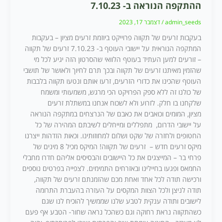
ההתקפה הנוראה ב- 7.10.23
admin_seeds
/
דצמבר 17, 2023
בעקבות זרעים של תקווה פרוייקט ביוזמת זרעים מציון – בעקבות
המתקפה הנוראית על יישובי העוטף ב- 7.10.23 זרעים של תקווה
– זורעים למען העתיד בעוטף הלוואי שהסרטון הזה יגיע לכל מי
שהזמין מאיתנו זרעים של תקווה ובכך תרם לחיוך ולאושר של תושבי
העוטף שהכינו את כדורי הזרעים, זרעו אותם ונטעו תקווה בלבבות
של כולנו זה ללא ספק הפרויקט הכי מרגש, משמעותי ומשמח
שלקחנו בו חלק. לזרוע ולא לשכוח אנחנו במשתלת זרעים
מציון, המומים וכואבים את כאבם של הנרצחים במתקפה הנוראה
על יישובי הדרום, מתפללים ומייחלים לשיבתם המהירה של כל
החטופים ולחזרה של שקט ושלום למחוזותינו. וכאות הזדהות ייצרנו
מיקס זרעים חדש – זרעים של תקווה! המיקס מכיל 8 מינים של
פרחי בר – המייצגים את כל היישובים והבסיסים אליהם חדרו מחבלי
החמאס ופגעו בחיילינו ובאזרחים התמימים. לצפייה בפרטים נוספים
ורכישה תודה לכל אחד ואחת מכם שהזמנתם זרעים של תקווה,
תודה לניצן ולכל הצוות המקסים על העזרה בהעברת התרומה
לישובים ותודה ענקית לטבע שלנו שממשיך להוכיח לנו שגם
כשהתקווה נראת רחוקה וגם כשהכל נראה שחור- הטבע אף פעם