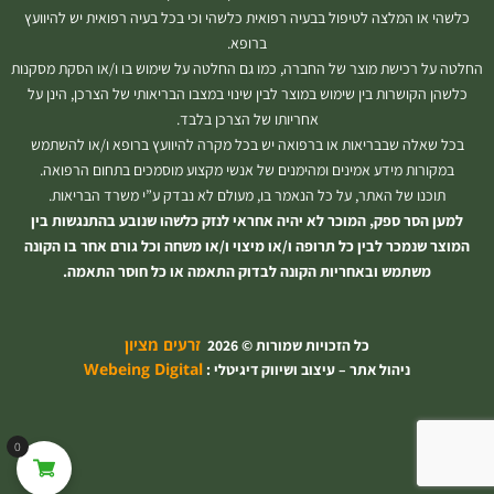
כלשהי או המלצה לטיפול בבעיה רפואית כלשהי וכי בכל בעיה רפואית יש להיוועץ
ברופא.
החלטה על רכישת מוצר של החברה, כמו גם החלטה על שימוש בו ו/או הסקת מסקנות
כלשהן הקושרות בין שימוש במוצר לבין שינוי במצבו הבריאותי של הצרכן, הינן על
אחריותו של הצרכן בלבד.
בכל שאלה שבבריאות או ברפואה יש בכל מקרה להיוועץ ברופא ו/או להשתמש
במקורות מידע אמינים ומהימנים של אנשי מקצוע מוסמכים בתחום הרפואה.
תוכנו של האתר, על כל הנאמר בו, מעולם לא נבדק ע”י משרד הבריאות.
למען הסר ספק, המוכר לא יהיה אחראי לנזק כלשהו שנובע בהתנגשות בין
המוצר שנמכר לבין כל תרופה ו/או מיצוי ו/או משחה וכל גורם אחר בו הקונה
משתמש ובאחריות הקונה לבדוק התאמה או כל חוסר התאמה.
זרעים מציון
כל הזכויות שמורות © 2026
Webeing Digital
ניהול אתר – עיצוב ושיווק דיגיטלי :
0