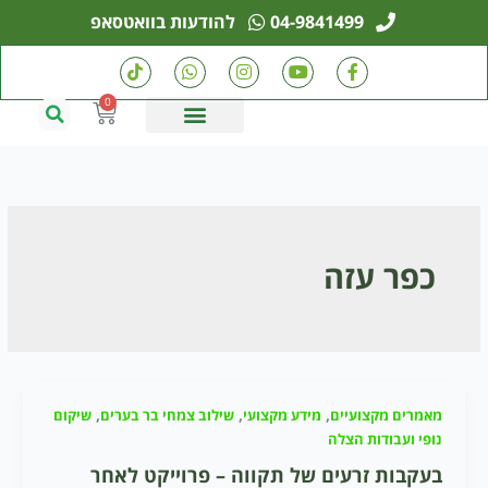
ילוג
04-9841499
להודעות בוואטסאפ
תוכן
T
W
I
Y
F
i
h
n
o
a
k
a
s
u
c
0
עגלת
t
t
t
t
e
קניות
o
s
a
u
b
k
a
g
b
o
p
r
e
o
p
a
k
m
-
f
כפר עזה
,
,
,
מאמרים מקצועיים
מידע מקצועי
שילוב צמחי בר בערים
שיקום
נופי ועבודות הצלה
בעקבות זרעים של תקווה – פרוייקט לאחר