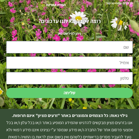
תבלינים וצמחי מרפא
הסרת אחריות
רוצה לקבל מאיתנו עדכונים?
ניתן להירשם כאן
שם
אימייל
טלפון
שליחה
גילוי נאות: כל הצמחים והמוצרים באתר "זרעים מציון" אינם תרופות.
אנו בזרעים מציון מבקשים להדגיש שהמידע המופיע באתר ו/או בכל עלון ו/או בכל
אמצעי פרסום אחר של החברה ו/או מידע שנמסר ע”י נציגינו איננו מידע רפואי ולא
נועד להעביר מסרים בריאותיים כלשהם ואין בשום אופן לראות בו התוויה רפואית