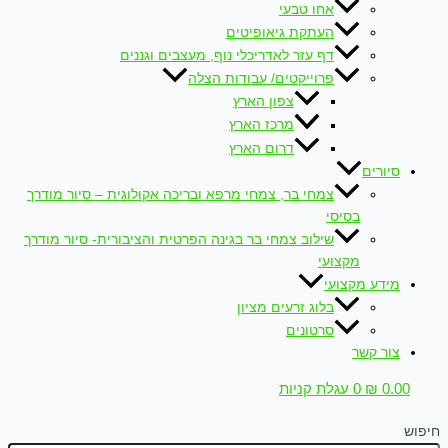
אחו טבעי
העתקת גיאופיטים
דף עזר לאדריכלי נוף, מעצבים וגננים
פרוייקטים/ עבודות הצלה
צפון הארץ
מרכז הארץ
דרום הארץ
סיורים
צמחי בר, צמחי מרפא ובריכה אקולוגית – סיור מודרך
בסיסי
שילוב צמחי בר בגינה הפרטית והציבורית- סיור מודרך
מקצועי
מידע מקצועי
בלוג זרעים מציון
סרטונים
צור קשר
0.00
₪
0
עגלת קניות
חיפוש