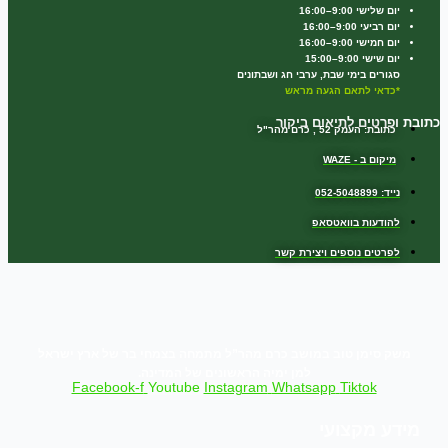
יום שלישי 9:00–16:00
יום רביעי 9:00–16:00
יום חמישי 9:00–16:00
יום שישי 9:00–15:00
סגורים בימי שבת, ערבי חג ושבתונים
*כדאי לתאם הגעה מראש
כתובת ופרטים לתיאום ביקור
כתובת: העמק 52 , כרם מהר"ל
מיקום ב - WAZE
נייד: 052-5048899
להודעות בוואטסאפ
לפרטים נוספים ויצירת קשר
משק סימן טוב במושב כרם מהר”ל מתמחה בצמחי בר של ארץ ישראל
למן ימיה הראשונים של המדינה.
Facebook-f
Youtube
Instagram
Whatsapp
Tiktok
מידע מקצועי