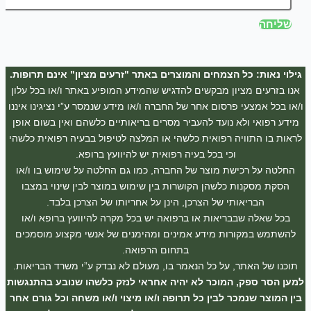
שליחה
גילוי נאות: כל הצמחים והמוצרים באתר "זרעים מציון" אינם תרופות.
אנו בזרעים מציון מבקשים להדגיש שהמידע המופיע באתר ו/או בכל עלון
ו/או בכל אמצעי פרסום אחר של החברה ו/או מידע שנמסר ע”י נציגינו איננו
מידע רפואי ולא נועד להעביר מסרים בריאותיים כלשהם ואין בשום אופן
לראות בו התוויה רפואית כלשהי או המלצה לטיפול בבעיה רפואית כלשהי
וכי בכל בעיה רפואית יש להיוועץ ברופא.
החלטה על רכישת מוצר של החברה, כמו גם החלטה על שימוש בו ו/או
הסקת מסקנות כלשהן הקושרות בין שימוש במוצר לבין שינוי במצבו
הבריאותי של הצרכן, הינן על אחריותו של הצרכן בלבד.
בכל שאלה שבבריאות או ברפואה יש בכל מקרה להיוועץ ברופא ו/או
להשתמש במקורות מידע אמינים ומהימנים של אנשי מקצוע מוסמכים
בתחום הרפואה.
תוכנו של האתר, על כל הנאמר בו, מעולם לא נבדק ע”י משרד הבריאות.
למען הסר ספק, המוכר לא יהיה אחראי לנזק כלשהו שנובע בהתנגשות
בין המוצר שנמכר לבין כל תרופה ו/או מיצוי ו/או משחה וכל גורם אחר