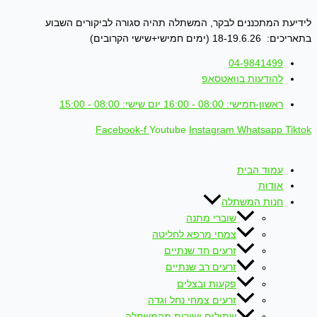
דילוג
לתוכן
לידיעת המתכננים לבקר, המשתלה תהיה סגורה לביקורים השבוע
בתאריכים: 18-19.6.26 (ימים חמישי+שישי הקרובים)
04-9841499
להודעות בוואטסאפ
ראשון-חמישי: 08:00 - 16:00 יום שישי: 08:00 - 15:00
Facebook-f
Youtube
Instagram
Whatsapp
Tiktok
עמוד הבית
אודות
חנות המשתלה
שוברי מתנה
צמחי מרפא לחליטה
זרעים חד שנתיים
זרעים רב שנתיים
פקעות ובצלים
זרעים צמחי נחל וגדה
שתילים ישירות מהמשתלה