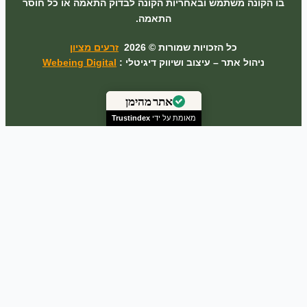
בו הקונה משתמש ובאחריות הקונה לבדוק התאמה או כל חוסר
התאמה.
כל הזכויות שמורות © 2026
זרעים מציון
ניהול אתר – עיצוב ושיווק דיגיטלי :
Webeing Digital
אתר מהימן
מאומת על ידי
Trustindex
0
הסל שלך
הוספה
עדיין לא הוספת פריטים לסל
סכום ביניים :
0.00
₪
Update Cart
לתשלום