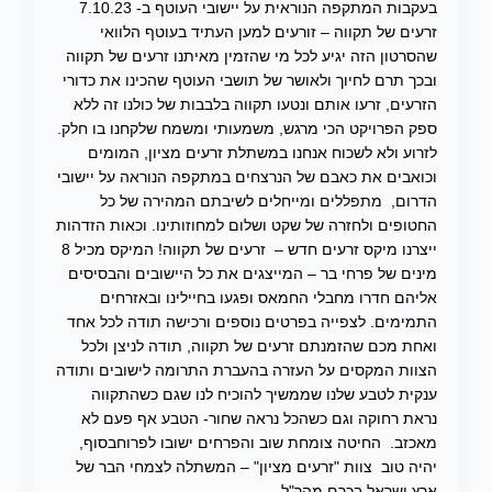
בעקבות המתקפה הנוראית על יישובי העוטף ב- 7.10.23
זרעים של תקווה – זורעים למען העתיד בעוטף הלוואי
שהסרטון הזה יגיע לכל מי שהזמין מאיתנו זרעים של תקווה
ובכך תרם לחיוך ולאושר של תושבי העוטף שהכינו את כדורי
הזרעים, זרעו אותם ונטעו תקווה בלבבות של כולנו זה ללא
ספק הפרויקט הכי מרגש, משמעותי ומשמח שלקחנו בו חלק.
לזרוע ולא לשכוח אנחנו במשתלת זרעים מציון, המומים
וכואבים את כאבם של הנרצחים במתקפה הנוראה על יישובי
הדרום, מתפללים ומייחלים לשיבתם המהירה של כל
החטופים ולחזרה של שקט ושלום למחוזותינו. וכאות הזדהות
ייצרנו מיקס זרעים חדש – זרעים של תקווה! המיקס מכיל 8
מינים של פרחי בר – המייצגים את כל היישובים והבסיסים
אליהם חדרו מחבלי החמאס ופגעו בחיילינו ובאזרחים
התמימים. לצפייה בפרטים נוספים ורכישה תודה לכל אחד
ואחת מכם שהזמנתם זרעים של תקווה, תודה לניצן ולכל
הצוות המקסים על העזרה בהעברת התרומה לישובים ותודה
ענקית לטבע שלנו שממשיך להוכיח לנו שגם כשהתקווה
נראת רחוקה וגם כשהכל נראה שחור- הטבע אף פעם לא
מאכזב. החיטה צומחת שוב והפרחים ישובו לפרוחבסוף,
יהיה טוב צוות "זרעים מציון" – המשתלה לצמחי הבר של
ארץ ישראל בכרם מהר"ל