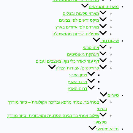
מארזים ומבצעים
מארזי פקעות ובצלים
מיקס זרעים לפי צבעים
מארזים לפי אזורים בארץ
שתילים ישירות מהמשתלה
שיקום נופי
אחו טבעי
העתקת גיאופיטים
דף עזר לאדריכלי נוף, מעצבים וגננים
פרוייקטים/ עבודות הצלה
צפון הארץ
מרכז הארץ
דרום הארץ
סיורים
צמחי בר, צמחי מרפא ובריכה אקולוגית – סיור מודרך
בסיסי
שילוב צמחי בר בגינה הפרטית והציבורית- סיור מודרך
מקצועי
מידע מקצועי