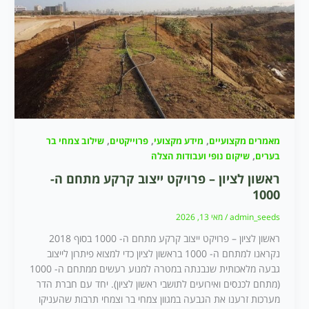
,
,
,
מאמרים מקצועיים
מידע מקצועי
פרוייקטים
שילוב צמחי בר
,
בערים
שיקום נופי ועבודות הצלה
ראשון לציון – פרויקט ייצוב קרקע מתחם ה-
1000
admin_seeds
/
מאי 13, 2026
ראשון לציון – פרויקט ייצוב קרקע מתחם ה- 1000 בסוף 2018
נקראנו למתחם ה- 1000 בראשון לציון כדי למצוא פיתרון לייצוב
גבעה מלאכותית שנבנתה במטרה למנוע רעשים ממתחם ה- 1000
(מתחם לכנסים ואירועים לתושבי ראשון לציון). יחד עם חברת הדר
מערכות זרענו את הגבעה במגוון צמחי בר וצמחי תרבות שהעניקו