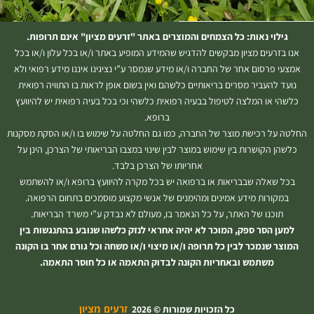
גילוי נאות: כל הצמחים והמוצרים באתר "זרעים מציון" אינם תרופות.
אנו בזרעים מציון מבקשים להדגיש שהמידע המופיע באתר ו/או בכל עלון ו/או בכל
אמצעי פרסום אחר של החברה ו/או מידע שנמסר ע”י נציגינו איננו מידע רפואי ולא
נועד להעביר מסרים בריאותיים כלשהם ואין בשום אופן לראות בו התוויה רפואית
כלשהי או המלצה לטיפול בבעיה רפואית כלשהי וכי בכל בעיה רפואית יש להיוועץ
ברופא.
החלטה על רכישת מוצר של החברה, כמו גם החלטה על שימוש בו ו/או הסקת מסקנות
כלשהן הקושרות בין שימוש במוצר לבין שינוי במצבו הבריאותי של הצרכן, הינן על
אחריותו של הצרכן בלבד.
בכל שאלה שבבריאות או ברפואה יש בכל מקרה להיוועץ ברופא ו/או להשתמש
במקורות מידע אמינים ומהימנים של אנשי מקצוע מוסמכים בתחום הרפואה.
תוכנו של האתר, על כל הנאמר בו, מעולם לא נבדק ע”י משרד הבריאות.
למען הסר ספק, המוכר לא יהיה אחראי לנזק כלשהו שנובע בהתנגשות בין
המוצר שנמכר לבין כל תרופה ו/או מיצוי ו/או משחה וכל גורם אחר בו הקונה
משתמש ובאחריות הקונה לבדוק התאמה או כל חוסר התאמה.
זרעים מציון
כל הזכויות שמורות © 2026