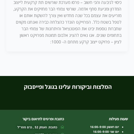
כיסוי לגיבעה והכי חשוב – פרסו מערכת שורשים תת קרקעית לייצוב
המדרון ומניעת סחף אדמה. שורשי צמחי הבר מחזיקים את הקרקע,
מזריעים את עצמם בכל שנה מחדש ואין צורך להשקות אותם או
לטפל בשטח כלל. הפרוייקט הוגדר כהצלחה כבירה ואנחנו מקווים
שחברות נוספות יבינו את הפוטנציאל והיתרונות של צמחי הבר
בתחומים שונים. אנו גאים להציג אלבום תמונות מפרויקט ראשון
לציון – פרויקט ייצוב קרקע מתחם ה- 1000:
המלצות וביקורות עלינו בגוגל ופייסבוק
שעות פעילות
כתובת ופרטים לתיאום ביקור
יום ראשון 9:00–16:00
כתובת: העמק 52 , כרם מהר"ל
יום שני 9:00–16:00