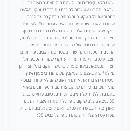
שפני סלע, קיפודים וכו. השטח היה מאתגר מאוד מכיוון
שלא הייתה לנו אפשרות להיכנס עם רכב לעומקו ונאלצנו
לסחוב את כל הפקעות והצמחים מרחק רב עד הרכב.
אנחנו ביצענו בשטח עבודות הצלה עבור רט"ג לפי מפרט
וסקר שהם העבירו אלינו. בשטח הצלנו מינים רבים כגון-
חצבים, בן חצב יקינטוני, סחלבים, רקפות, נוריות, כלניות,
אירוס, סוגים נדירים של שרשרים ועוד מינים נוספים.
המינים ה"סטנדרטים" שהיו בשטח כגון חצבים, עיריות, בן
חצב יקינטוני, רקפות ועוד הועתקו לשמורת הטבע 'תל
חצור' שנמצאת באזור ציפורי. בהמשך הוקם בתל חצור "גן
מקלט" שזה בעצם גן שמקבץ מינים מרחבי צפון הארץ
ומטרתו להרבות את אותם ולדאוג שהם לא יכחדו. בנוסף
מתקיימים בגן סיורים של קבוצות מבתי ספר וגנים בארץ
בהם ניתן ללמוד על המינים הנדירים. כיום, פרויקט כביש
85 נמצא בשלב שיקום נופי של השטח והשבת המינים
לאורך צידי הכביש החדש. אנו גאים להציג אלבום תמונות
מפרויקט ההצלה והשיקום הנופי של כביש 85: