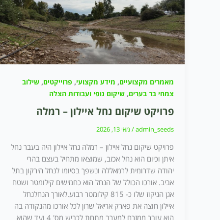
,
,
,
מאמרים מקצועיים
מידע מקצועי
פרוייקטים
שילוב
,
צמחי בר בערים
שיקום נופי ועבודות הצלה
פרויקט שיקום נחל איילון – רמלה
admin_seeds
/
מאי 13, 2026
פרויקט שיקום נחל איילון – רמלה נחל איילון היה בעבר נחל
איתן וכיום הוא נחל אכזב, שמוצאו מתחיל בעצם בהרי
יהודה שדרומית לרמאללה ונשפך בסיומו לנחל הירקון בתל
אביב. אורכו הכולל של הנחל הוא כחמישים קילומטר ושטח
אגן הניקוז שלו כ- 815 קילומטר רבוע.לאורך הנחלנחל
איילון חוצה את פארק אריאל שרון לכל אורכו מהנקודה בה
הוא עובר ממזרח למערב מתחת לכביש מס' 4 ועד שהוא