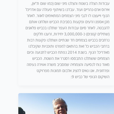
עבודות הצלה בשטח והצלנו מיני שום (כמו שום ת"א),
אירוס ארם-נהריים ועוד. עבדנו בשיתוף פעולה עם אדריכל
הנוף וייעצנו לו לגבי מיני הצמחים המתאימים לאזור. לאחר
מכן אספנו זרעים ופקעות בסביבת הכביש ושלחנו אותם
להנבטה. לאחר סיום עבודות העפר שתלנו בכביש פלאגים
(שתילים קטנים) כ-3,000,000 יחידות, זרענו חלקים
נרחבים בכביש בצמחים חד שנתיים ושתלנו פקעות רבות
ברחבי הכביש כל זאת בהתאם למפרט ותוכניות שקיבלנו
מאדריכל הנוף. בשנת 2014 נפתח הכביש לתנועה וכיום
הצמחים ששתלנו התבססו ו'סגרו' את השטח. הכביש
מאוד נוח לנסיעה והצמחיה שמסביב משרה אווירה נעימה
ופרחונית. אנו גאים להציג אלבום תמונות מפרויקט
השיקום הנופי של כביש 9: