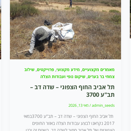
,
,
,
מאמרים מקצועיים
מידע מקצועי
פרוייקטים
שילוב
,
צמחי בר בערים
שיקום נופי ועבודות הצלה
תל אביב החוף הצפוני – שדה דב –
תב"ע 3700
admin_seeds
/
מאי 13, 2026
תל אביב החוף הצפוני – שדה דב – תב"ע 3700במאי
2017 נקראנו לבצע עבודות הצלה באזור החופים
הצפוניים של תל אביב סמוך לשדה דב. בשטח זה יבנו