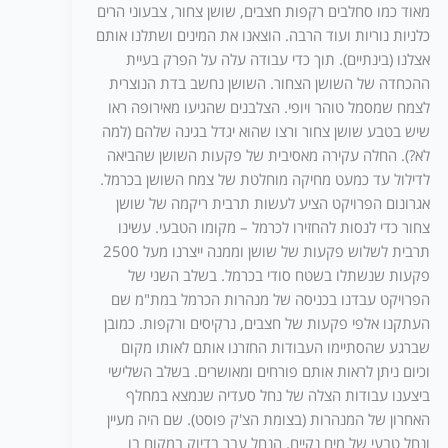
מאוד כמו סחלבים רקפות חצבים, שושן צחור, צבעוני הרים
כלניות נוריות ועוד הרבה. הוצאנו את המינים ושתלנו אותם
אצלנו (בינתיים). תוך כדי עבודה עלה על הפרק בעיית
ההכחדה של השושן הצחור. השושן נחשב בדת הנוצרית
לצמח שמסמל טוהר ויופי. הצלבנים שהגיעו מאירופה ראו
שיש בטבע שושן צחור ורצו שהוא יגדל בגינה שלהם (למה
לא?). החלה עקירה מאסיבית של פקעות השושן שהביאה
לדילול עד כמעט מחיקה מוחלטת של צמח השושן בכרמל.
אגרונום הפרויקט הציע לעשות תרבית ריקמה של שושן
צחור כדי לנסות להחזירו לכרמל – מקומו הטבעי. עשינו
תרבית לשלוש פקעות של שושן וממנה ייצרנו מעל 2500
פקעות שנשתלו בשטח סודי בכרמל. בשלב השני של
הפרויקט עבדנו בכניסה של מנהרות הכרמל במת"מ שם
העתקנו אלפי פקעות של חצבים, נרקיסים ורקפות. כמובן
שברגע שהסתיימו העבודות החזרנו אותם לאותו מקום
וכיום ניתן לראות אותם פורחים ומאושרים. בשלב השלישי
ביצענו עבודות הצלה של נחל סעדיה שנמצא במחלף
האחרון של המנהרות (בצומת הצ'ק פוסט). שם היה מעיין
ונחל טבעי של מים נקיים. הנחל עבר בדיוק במקום בו