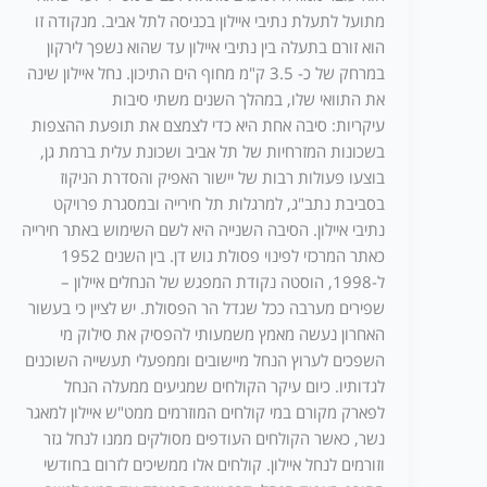
מתועל לתעלת נתיבי איילון בכניסה לתל אביב. מנקודה זו
הוא זורם בתעלה בין נתיבי איילון עד שהוא נשפך לירקון
במרחק של כ- 3.5 ק"מ מחוף הים התיכון. נחל איילון שינה
את התוואי שלו, במהלך השנים משתי סיבות
עיקריות: סיבה אחת היא כדי לצמצם את תופעת ההצפות
בשכונות המזרחיות של תל אביב ושכונת עלית ברמת גן,
בוצעו פעולות רבות של יישור האפיק והסדרת הניקוז
בסביבת נתב"ג, למרגלות תל חירייה ובמסגרת פרויקט
נתיבי איילון. הסיבה השנייה היא לשם השימוש באתר חירייה
כאתר המרכזי לפינוי פסולת גוש דן. בין השנים 1952
ל-1998, הוסטה נקודת המפגש של הנחלים איילון –
שפירים מערבה ככל שגדל הר הפסולת. יש לציין כי בעשור
האחרון נעשה מאמץ משמעותי להפסיק את סילוק מי
השפכים לערוץ הנחל מיישובים וממפעלי תעשייה השוכנים
לגדותיו. כיום עיקר הקולחים שמגיעים ממעלה הנחל
לפארק מקורם במי קולחים המוזרמים ממט"ש איילון למאגר
נשר, כאשר הקולחים העודפים מסולקים ממנו לנחל גזר
וזורמים לנחל איילון. קולחים אלו ממשיכים לזרום בחודשי