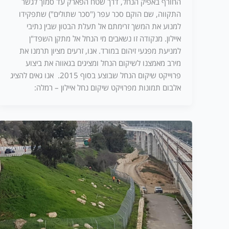
החורף באפיק הנחל, דרך שטח הפארק עד סמוך לגשר
התקווה, שם הוקם סכר עפר ("סכר שתולים") שתפקידו
למנוע את המשך זרימתם אל תעלת הבטון שבין נתיבי
איילון. מנקודה זו נשאבים מי הנחל אל מתקן השפד"ן
למניעת מפגעי זיהום במורד. אנו, זרעים מציון תרמנו את
מירב מאמצנו לשיקום הנחל ומציגים בגאווה את ביצוע
פרוייקט שיקום הנחל שבוצע בסוף 2015. אנו גאים להציג
אלבום תמונות מפרויקט שיקום נחל איילון – רמלה: