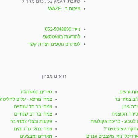
כתובת: העמק 52 , כרם מהר"ל
מיקום ב - WAZE
נייד: 052-5048899
להודעות בוואטסאפ
לפרטים נוספים ויצירת קשר
זרעים מציון
ות זרעים
סיורים במשתלה
וב צמחי בר
צמחי מרפא - עלים לחליטה
רת גינון
צמחי בר חד שנתיים
סירה הקוצנית
צמחי בר רב שנתיים
לטבע - בריכה אקולוגית
פקעות ובצלי צמחי בר
תקת גיאופיטים ?
צמחי נחל, גדה ומים
דריכלי נוף, מעצבים וגננים
מארזים ומבצעים