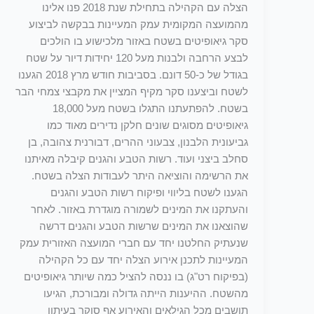
הצלה עם הקהילה בתחילת שנת 2018 פנו אלינו
מהמועצה המקומית עמק המעיינות בבקשה לביצוע
סקר גיאופיטים בשטח באזור מלכישוע בו הולכים
לבצע הרחבה ולבנות מעל 120 יחידות דיור על שטח
בגודל של כ-50 דונם. בסביבות חודש מרץ 2018 הגענו
לשטח וביצענו סקר מקיף המציין את מקבצי צמחי הבר
בשטח. להפתעתנו התגלו בשטח מעל 18,000
גיאופיטים מסוגים שונים חלקן נדירים מאוד כמו
גביעונית הלבנון, צבעוני ההרים, דבורנית צהובה, בן
סחלב ביצני ועוד. רשות הטבע והגנים קיבלה מאיתנו
את הרשימה והוציאה היתר לעבודות הצלה בשטח.
הגענו לשטח בליווי ופיקוח רשות הטבע והגנים
והעתקנו את המינים לשמורה מוגדרת באזור. לאחר
שהוצאנו את המינים שרשות הטבע והגנים דרשה
שנעתיק החלטנו יחד עם חברי המועצה האזורית עמק
המעיינות לתכנן אירוע הצלה יחד עם כל הקהילה
(בפיקוח רט"ג) בו ננסה להציל כמה שיותר גיאופיטים
מהשטח. ההיענות הייתה גדולה ומבורכת, הגיעו
תושבים מכל הגילאים והאירוע אף סוקר בעיתון