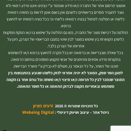
אמצעי פרסום אחר של החברה ו/או מידע שנמסר ע”י נציגינו איננו מידע רפואי ולא
נועד להעביר מסרים בריאותיים כלשהם ואין בשום אופן לראות בו התוויה רפואית
כלשהי או המלצה לטיפול בבעיה רפואית כלשהי וכי בכל בעיה רפואית יש להיוועץ
ברופא.
החלטה על רכישת מוצר של החברה, כמו גם החלטה על שימוש בו ו/או הסקת מסקנות
כלשהן הקושרות בין שימוש במוצר לבין שינוי במצבו הבריאותי של הצרכן, הינן על
אחריותו של הצרכן בלבד.
בכל שאלה שבבריאות או ברפואה יש בכל מקרה להיוועץ ברופא ו/או להשתמש
במקורות מידע אמינים ומהימנים של אנשי מקצוע מוסמכים בתחום הרפואה.
תוכנו של האתר, על כל הנאמר בו, מעולם לא נבדק ע”י משרד הבריאות.
למען הסר ספק, המוכר לא יהיה אחראי לנזק כלשהו שנובע בהתנגשות בין
המוצר שנמכר לבין כל תרופה ו/או מיצוי ו/או משחה וכל גורם אחר בו הקונה
משתמש ובאחריות הקונה לבדוק התאמה או כל חוסר התאמה.
זרעים מציון
כל הזכויות שמורות © 2026
Webeing Digital
ניהול אתר – עיצוב ושיווק דיגיטלי :