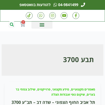
ילוג
04-9841499
להודעות בוואטסאפ
תוכן
T
W
I
Y
F
i
h
n
o
a
k
a
s
u
c
0
עגלת
t
t
t
t
e
קניות
o
s
a
u
b
k
a
g
b
o
p
r
e
o
p
a
k
m
-
f
תבע 3700
,
,
,
מאמרים מקצועיים
מידע מקצועי
פרוייקטים
שילוב צמחי בר
,
בערים
שיקום נופי ועבודות הצלה
תל אביב החוף הצפוני – שדה דב – תב"ע 3700